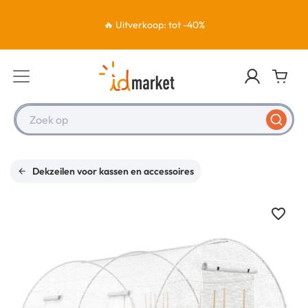
🔥 Uitverkoop: tot -40%
Zoek op
Dekzeilen voor kassen en accessoires
favorite_border