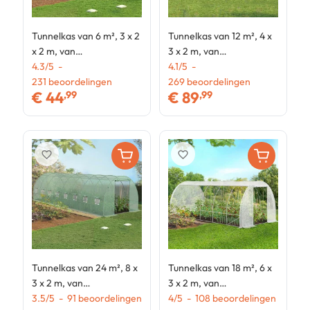
Tunnelkas van 6 m², 3 x 2
Tunnelkas van 12 m², 4 x
T
x 2 m, van
3 x 2 m, van
3
gegalvaniseerd staal +
4.3
/
5
-
gegalvaniseerd staal +
4.1
/
5
-
g
3
UV-bestendig zeil, met
231
beoordelingen
UV-bestendig zeil, met
269
beoordelingen
U
€
44
€
89
,99
,99
deur en ramen, ROMA,
deur en ramen, wit, van
d
wit
het merk ZEBRA
A
v
favorite_border
favorite_border
Tunnelkas van 24 m², 8 x
Tunnelkas van 18 m², 6 x
3 x 2 m, van
3 x 2 m, van
gegalvaniseerd staal +
3.5
/
5
-
91
beoordelingen
gegalvaniseerd staal +
4
/
5
-
108
beoordelingen