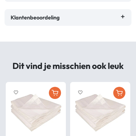
Klantenbeoordeling
Dit vind je misschien ook leuk
favorite_border
favorite_border