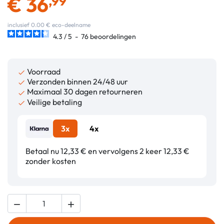
€
36
,99
inclusief 0.00 € eco-deelname
4.3
/
5
-
76
beoordelingen
Voorraad

Verzonden binnen 24/48 uur

Maximaal 30 dagen retourneren

Veilige betaling

3x
4x
Betaal nu 12,33 € en vervolgens 2 keer 12,33 €
zonder kosten

