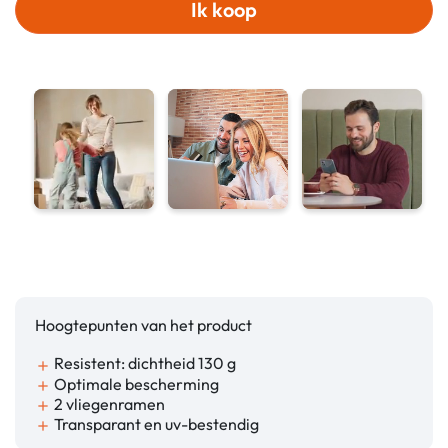
Ik koop
Hoogtepunten van het product
Resistent: dichtheid 130 g
add
Optimale bescherming
add
2 vliegenramen
add
Transparant en uv-bestendig
add