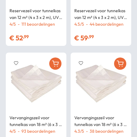
Reservezeil voor tunnelkas
Reservezeil voor tunnelkas
van 12 m² (4 x 3 x 2 m), UV-
van 12 m² (4 x 3 x 2 m), UV-
bestendig, met deur en
4
/
5
-
111
beoordelingen
bestendig, met deur en
4.5
/
5
-
44
beoordelingen
ramen, ZEBRA, wit
ramen, ZEBRA, wit,
€
52
€
59
,99
,99
geschikt voor alle
seizoenen
favorite_border
favorite_border
Vervangingszeil voor
Vervangingszeil voor
tunnelkas van 18 m² (6 x 3 x
tunnelkas van 18 m² (6 x 3 x
2 m), UV-bestendig, met
4
/
5
-
93
beoordelingen
2 m), UV-bestendig, met
4.3
/
5
-
38
beoordelingen