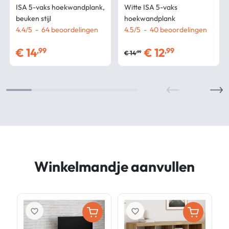
ISA 5-vaks hoekwandplank,
Witte ISA 5-vaks
beuken stijl
hoekwandplank
4.4
/
5
-
64
beoordelingen
4.5
/
5
-
40
beoordelingen
€
14
€
12
,99
,99
€
14
,99
Winkelmandje aanvullen
favorite_border
favorite_border