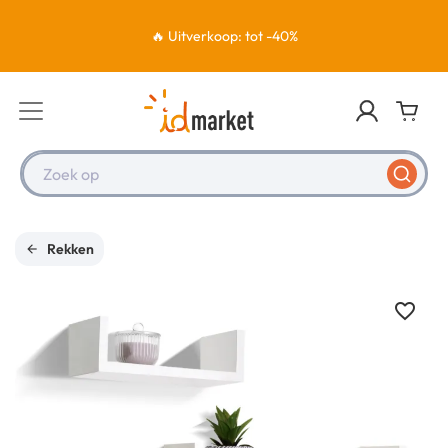
🔥 Uitverkoop: tot -40%
Zoek op
Rekken
favorite_border