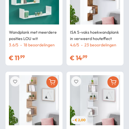
Wandplank met meerdere
ISA 5-vaks hoekwandplank
posities LOU wit
in verweerd houteffect
3.6
/
5
-
18
beoordelingen
4.6
/
5
-
23
beoordelingen
€
11
€
14
,99
,99
favorite_border
favorite_border
- € 2,00