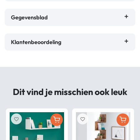
Gegevensblad
Klantenbeoordeling
Dit vind je misschien ook leuk
favorite_border
favorite_border