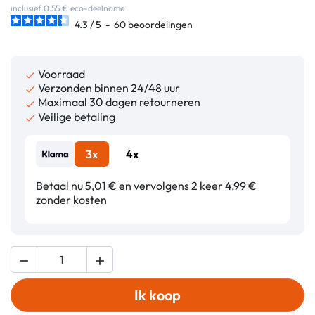
inclusief 0.55 € eco-deelname
4.3
/
5
-
60
beoordelingen
Voorraad

Verzonden binnen 24/48 uur

Maximaal 30 dagen retourneren

Veilige betaling

3x
4x
Betaal nu 5,01 € en vervolgens 2 keer 4,99 €
zonder kosten


Ik koop