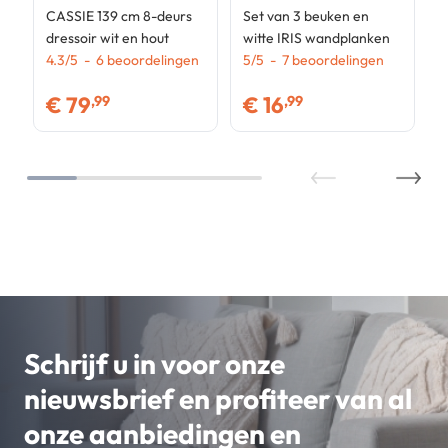
CASSIE 139 cm 8-deurs
Set van 3 beuken en
dressoir wit en hout
witte IRIS wandplanken
4.3
/
5
-
6
beoordelingen
5
/
5
-
7
beoordelingen
€
79
€
16
,99
,99
Schrijf u in voor onze
nieuwsbrief en profiteer van al
onze aanbiedingen en