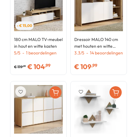
- € 15,00
180 cm MALO TV-meubel
Dressoir MALO 140 cm
C
in hout en witte kasten
met houten en witte
m
5
/
5
-
1
beoordelingen
deuren
3.3
/
5
-
14
beoordelingen
4
€
104
€
109
,99
,99
€
119
,99
favorite_border
favorite_border