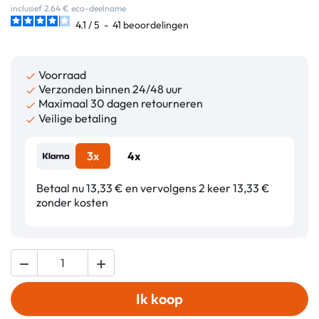
inclusief 2.64 € eco-deelname
4.1
/
5
-
41
beoordelingen
Voorraad

Verzonden binnen 24/48 uur

Maximaal 30 dagen retourneren

Veilige betaling

3x
4x
Betaal nu 13,33 € en vervolgens 2 keer 13,33 €
zonder kosten


Ik koop