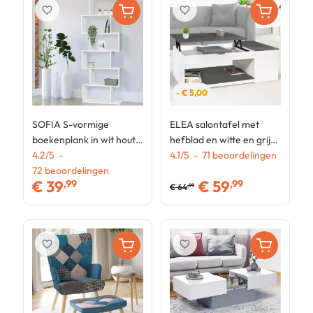
favorite_border
favorite_border
- € 5,00
SOFIA S-vormige
ELEA salontafel met
S
boekenplank in wit hout
hefblad en witte en grijze
h
189 cm
4.2
/
5
-
houten kast
4.1
/
5
-
71
beoordelingen
b
4
72
beoordelingen
€
39
€
59
,99
,99
€
64
,99
favorite_border
favorite_border