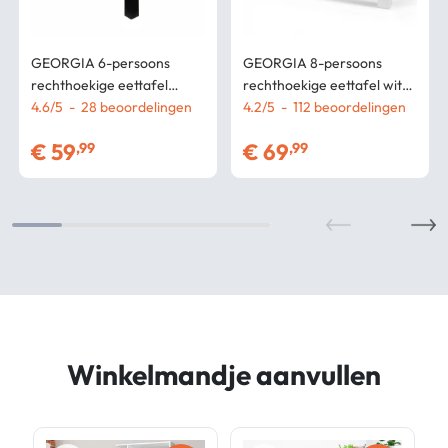
GEORGIA 6-persoons
GEORGIA 8-persoons
rechthoekige eettafel
rechthoekige eettafel wit
zwart en beuken imitatie
4.6
/
5
-
28
beoordelingen
en grijs 160 x 80 cm
4.2
/
5
-
112
beoordelingen
140 x 80 cm
€
59
€
69
,99
,99
Winkelmandje aanvullen