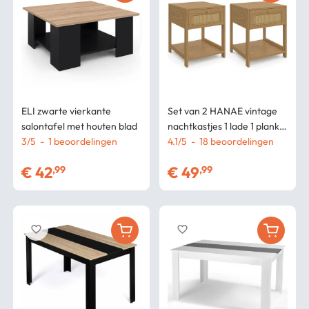
ELI zwarte vierkante
Set van 2 HANAE vintage
salontafel met houten blad
nachtkastjes 1 lade 1 plank
3
/
5
-
1
beoordelingen
natuurlijk rieteffect
4.1
/
5
-
18
beoordelingen
€
42
€
49
,99
,99
favorite_border
favorite_border