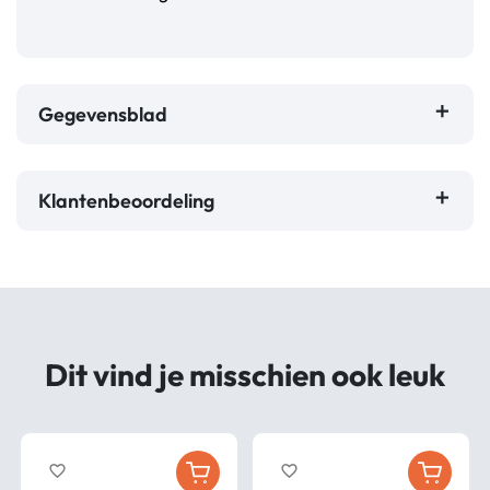
Gegevensblad
Klantenbeoordeling
Dit vind je misschien ook leuk
favorite_border
favorite_border