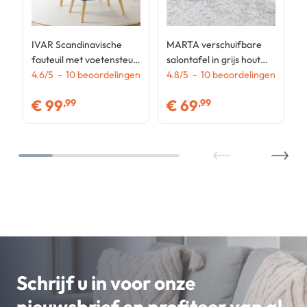
IVAR Scandinavische
MARTA verschuifbare
fauteuil met voetensteun
salontafel in grijs hout
in patchworkstof en
4.6
/
5
-
10
beoordelingen
met wit blad
4.8
/
5
-
10
beoordelingen
blauw fluweel
€
99
€
69
,99
,99
Schrijf u in voor onze
nieuwsbrief en profiteer van al