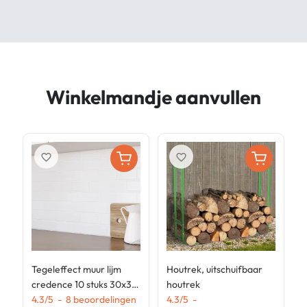
Winkelmandje aanvullen
favorite_border
favorite_border
Tegeleffect muur lijm
Houtrek, uitschuifbaar
S
credence 10 stuks 30x30
houtrek
m
cm
4.3
/
5
-
8
beoordelingen
4.3
/
5
-
z
4