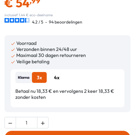
€
54
,99
inclusief 1.44 € eco-deelname
4.2
/
5
-
94
beoordelingen
Voorraad

Verzonden binnen 24/48 uur

Maximaal 30 dagen retourneren

Veilige betaling

3x
4x
Betaal nu 18,33 € en vervolgens 2 keer 18,33 €
zonder kosten

