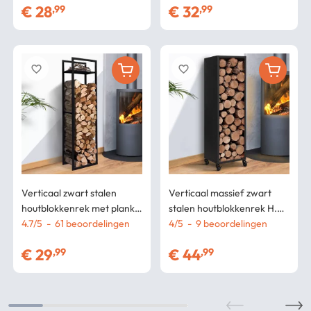
€
28
€
32
,99
,99
favorite_border
favorite_border
Verticaal zwart stalen
Verticaal massief zwart
houtblokkenrek met plank
stalen houtblokkenrek H.
H.170 CM voor open
4.7
/
5
-
61
beoordelingen
119 CM voor schouwen met
4
/
5
-
9
beoordelingen
haarden
wielen
€
29
€
44
,99
,99