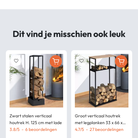
Dit vind je misschien ook leuk
favorite_border
favorite_border
Zwart stalen verticaal
Groot verticaal houtrek
houtrek H. 125 cm met lade
met legplanken 33 x 66 x
3.8
/
5
-
6
beoordelingen
112 cm voor open haarden
4.7
/
5
-
27
beoordelingen