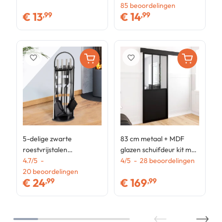
85
beoordelingen
l
1
€
13
€
14
,99
,99
favorite_border
favorite_border
5-delige zwarte
83 cm metaal + MDF
roestvrijstalen
glazen schuifdeur kit met
schoorsteenset met
4.7
/
5
-
rail en bevestigingen
4
/
5
-
28
beoordelingen
schep, bezem, pook,
20
beoordelingen
€
24
€
169
,99
,99
tang en standaard