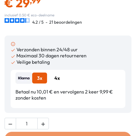
€
29
,99
inclusief 0.50 € eco-deelname
4.2
/
5
-
21
beoordelingen
info_outline
Verzonden binnen 24/48 uur

Maximaal 30 dagen retourneren

Veilige betaling

3x
4x
Betaal nu 10,01 € en vervolgens 2 keer 9,99 €
zonder kosten

