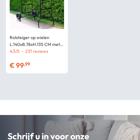
Rolsteiger op wielen
L.140xB.78xH.135 CM met 2
platformen
4.5
/
5
-
231
€
99
,99
Schrijf u in voor onze