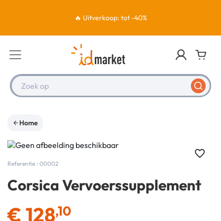
🔥 Uitverkoop: tot -40%
Zoek op
Home
favorite_border
Referentie : 00002
Corsica Vervoerssupplement
€
128
,10