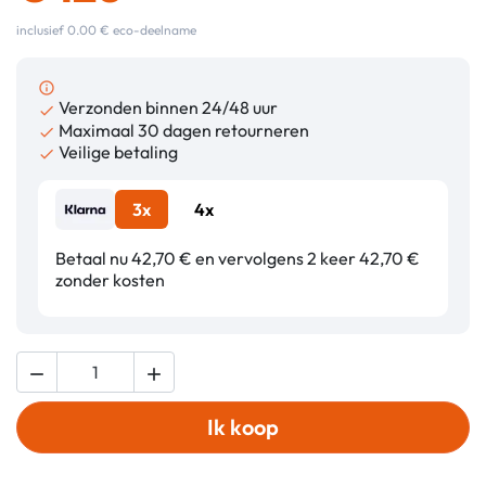
inclusief 0.00 € eco-deelname
info_outline
Verzonden binnen 24/48 uur

Maximaal 30 dagen retourneren

Veilige betaling

3x
4x
Betaal nu 42,70 € en vervolgens 2 keer 42,70 €
zonder kosten


Ik koop