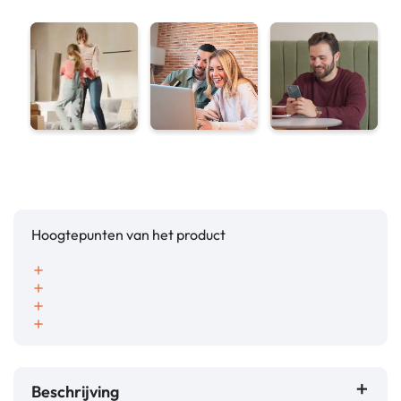
Hoogtepunten van het product
add
add
add
add
Beschrijving