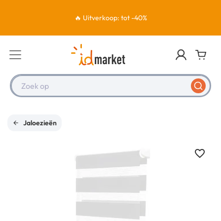
🔥 Uitverkoop: tot -40%
Zoek op
Jaloezieën
favorite_border