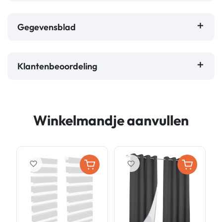
Gegevensblad
Klantenbeoordeling
Winkelmandje aanvullen
favorite_border
favorite_border