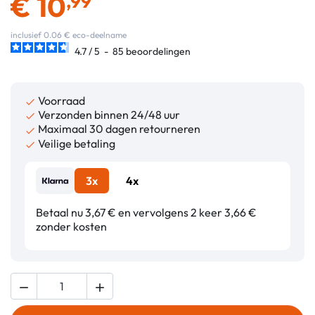
€
10
,99
inclusief 0.06 € eco-deelname
4.7
/
5
-
85
beoordelingen
Voorraad

Verzonden binnen 24/48 uur

Maximaal 30 dagen retourneren

Veilige betaling

3x
4x
Betaal nu 3,67 € en vervolgens 2 keer 3,66 €
zonder kosten

