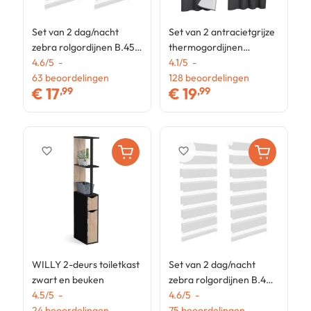
Set van 2 dag/nacht
Set van 2 antracietgrijze
S
zebra rolgordijnen B.45 x
thermogordijnen
z
H. max 170 cm wit
4.6
/
5
-
135x240 cm
4.1
/
5
-
H
4
63
beoordelingen
128
beoordelingen
1
€
17
€
19
,99
,99
favorite_border
favorite_border
WILLY 2-deurs toiletkast
Set van 2 dag/nacht
zwart en beuken
zebra rolgordijnen B.40 x
4.5
/
5
-
H. max 170 cm wit
4.6
/
5
-
24
beoordelingen
75
beoordelingen