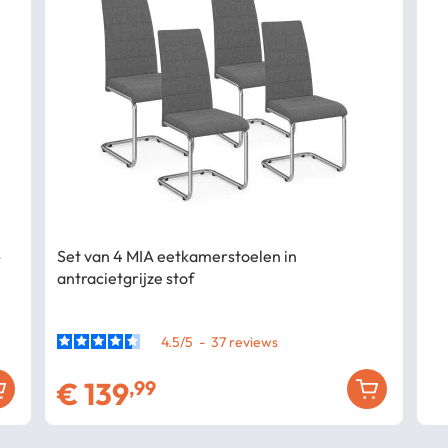
-
Set van 4 MIA eetkamerstoelen in
antracietgrijze stof
4.5
/
5
-
37
€
139
,99