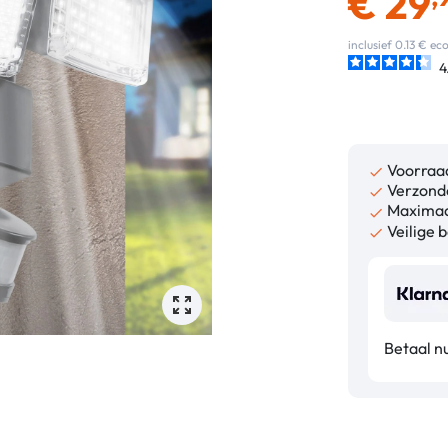
€
29
inclusief 0.13 € e
4
Voorraa

Verzonde

Maximaa

Veilige b

Betaal n