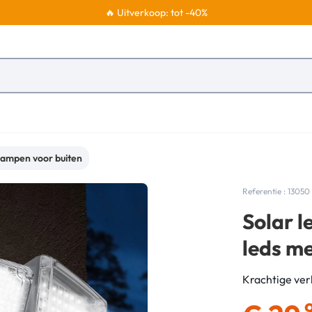
🔥 Uitverkoop: tot -40%
ampen voor buiten
Referentie : 13050
Solar l
leds m
Krachtige ver
,