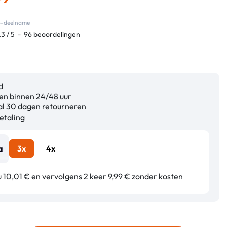
co-deelname
.3
/
5
-
96
beoordelingen
d
n binnen 24/48 uur
l 30 dagen retourneren
etaling
3x
4x
u 10,01 € en vervolgens 2 keer 9,99 € zonder kosten