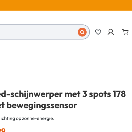
favorite_border
ed-schijnwerper met 3 spots 178
et bewegingssensor
lichting op zonne-energie.
99