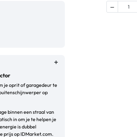

ctor
m je oprit of garagedeur te
 buitenschijnwerper op
ge binnen een straal van
tisch in om je te helpen je
energie is dubbel
age prijs op IDMarket.com.