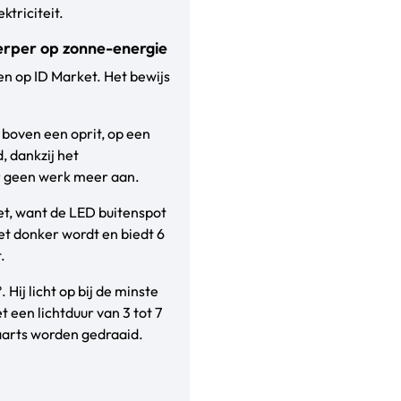
ktriciteit.
werper op zonne-energie
en op ID Market. Het bewijs
 boven een oprit, op een
, dankzij het
r geen werk meer aan.
snet, want de LED buitenspot
et donker wordt en biedt 6
.
Hij licht op bij de minste
 een lichtduur van 3 tot 7
aarts worden gedraaid.