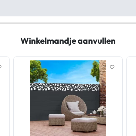
Winkelmandje aanvullen
border
favorite_border