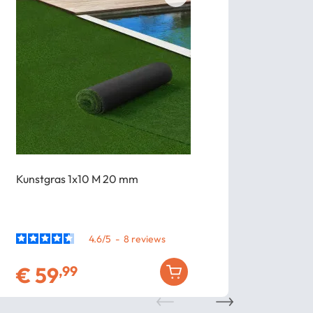
Kunstgras 1x10 M 20 mm
Verduistering
160 gr/m²
4.6
/
5
-
8
€
59
€
27
,99
,99