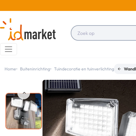
Home
Buiteninrichting
Tuindecoratie en tuinverlichting
Wandl