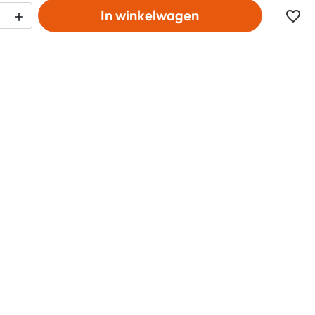
In winkelwagen
favorite_border
