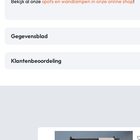
Bekijk al onze
spots en wandlampen in onze online shop
!
Gegevensblad
Klantenbeoordeling
favorite_