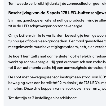
Ten tweede verbruikt hij dankzij de zonnecollector geen ele
Beschrijving van de 3 spots 178 LED-buitenschijn
Slimme, goedkope en uiterst nuttige producten vind je alle
zit in de LED schijnwerper op zonne-energie.
Om je buitenruimte te verlichten, bevestig je hem gewoon
tuinhuisje of boven een garagedeur. Eenmaal geïnstalleerd
meegeleverde muurbevestigingssysteem, heb je er verde
Je hoeft hem zelfs niet aan te sluiten op het elektriciteit
werkt op zonne-energie. Hij gaat automatisch aan zodra h
tot 8 uur autonomie zodra hij een aanwezigheid detecteert
De spot met bewegingssensor bestrijkt een straal van 180°. 
beweging over een bereik tot 12 m dankzij de 178 LED's, met
minuten. Deze drie koppen kunnen ook op en neer en zijw
Tot slot zijn er 3 instellingen beschikbaar: