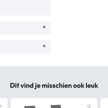
Dit vind je misschien ook leuk
border
favorite_border