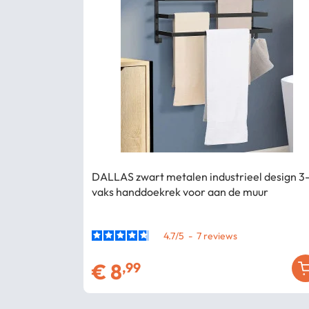
DALLAS zwart metalen industrieel design 3
vaks handdoekrek voor aan de muur
4.7
/
5
-
7
€
8
,99