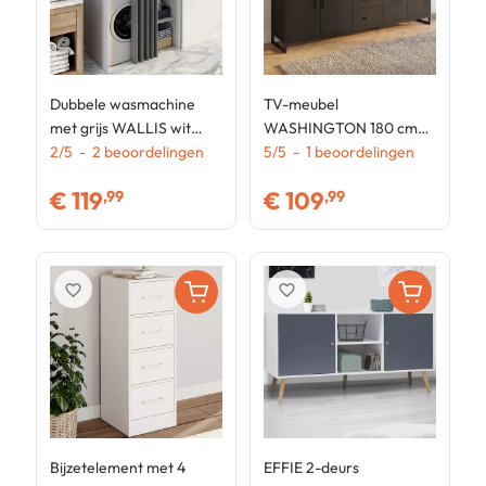
Dubbele wasmachine
TV-meubel
E
met grijs WALLIS wit
WASHINGTON 180 cm
S
schuifgordijn
2
/
5
-
2
beoordelingen
met 4 deuren en 2
5
/
5
-
1
beoordelingen
d
4
zwarte en houten laden
€
119
€
109
,99
,99
favorite_border
favorite_border
Bijzetelement met 4
EFFIE 2-deurs