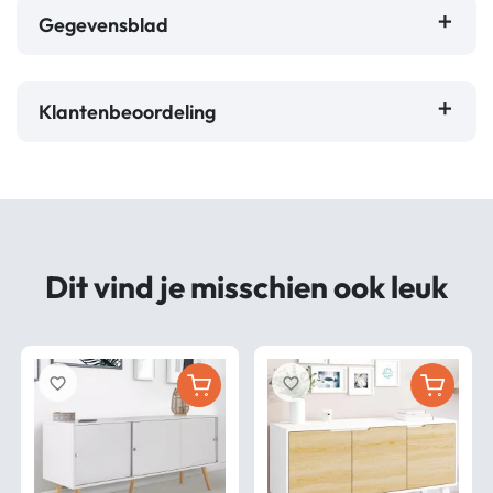
Gegevensblad
Klantenbeoordeling
Dit vind je misschien ook leuk
favorite_border
favorite_border