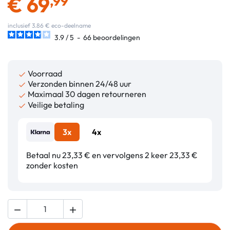
€
69
,99
inclusief 3.86 € eco-deelname
3.9
/
5
-
66
beoordelingen
Voorraad

Verzonden binnen 24/48 uur

Maximaal 30 dagen retourneren

Veilige betaling

3x
4x
Betaal nu 23,33 € en vervolgens 2 keer 23,33 €
zonder kosten

