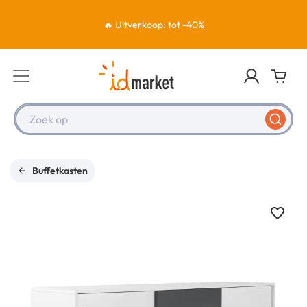
🔥 Uitverkoop: tot -40%
Zoek op
Buffetkasten
favorite_border