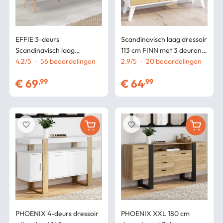
EFFIE 3-deurs
Scandinavisch laag dressoir
Scandinavisch laag
113 cm FINN met 3 deuren,
dressoir, wit hout, 135 cm
4.2
/
5
-
56
beoordelingen
wit en beukenhoutlook
2.9
/
5
-
20
beoordelingen
€
69
€
64
,99
,99
favorite_border
favorite_border
PHOENIX 4-deurs dressoir
PHOENIX XXL 180 cm