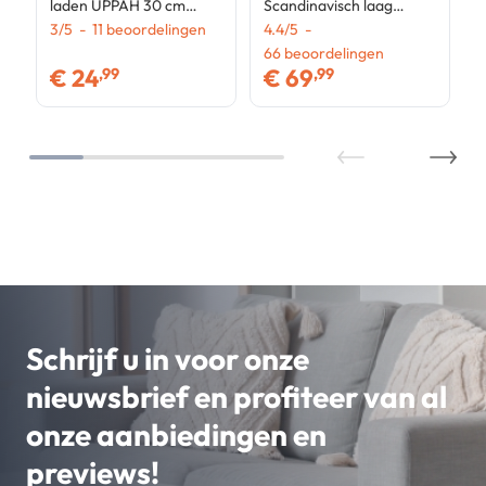
laden UPPAH 30 cm
Scandinavisch laag
chiffonier, wit houten
3
/
5
-
11
beoordelingen
dressoir in wit en grijs
4.4
/
5
-
opbergmeubel
hout 140 cm
66
beoordelingen
€
24
€
69
,99
,99
Schrijf u in voor onze
nieuwsbrief en profiteer van al
onze aanbiedingen en
previews!