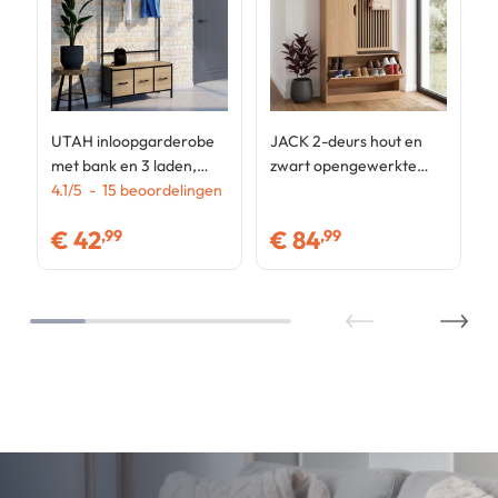
UTAH inloopgarderobe
JACK 2-deurs hout en
met bank en 3 laden,
zwart opengewerkte
industrieel ontwerp
4.1
/
5
-
15
beoordelingen
lattenkast voor schoenen
€
42
€
84
,99
,99