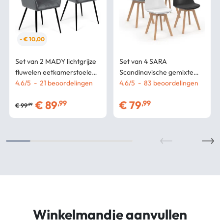
- € 10,00
Set van 2 MADY lichtgrijze
Set van 4 SARA
fluwelen eetkamerstoelen
Scandinavische gemixte
met armleuningen
4.6
/
5
-
21
beoordelingen
stoelen donkergrijs,
4.6
/
5
-
83
beoordelingen
lichtgrijs, wit en zwart
€
89
€
79
,99
,99
€
99
,99
Winkelmandje aanvullen