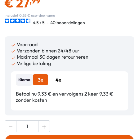
€
27
,99
inclusief 0.55 € eco-deelname
4.5
/
5
-
40
beoordelingen
Voorraad

Verzonden binnen 24/48 uur

Maximaal 30 dagen retourneren

Veilige betaling

3x
4x
Betaal nu 9,33 € en vervolgens 2 keer 9,33 €
zonder kosten

