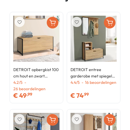
favorite_border
favorite_border
DETROIT opbergkist 100
DETROIT entree
S
cm hout en zwart
garderobe met spiegel
T
industrieel ontwerp
4.2
/
5
-
en industrieel design
4.4
/
5
-
16
beoordelingen
h
4
26
beoordelingen
schoenenrek
€
49
€
74
,99
,99
favorite_border
favorite_border