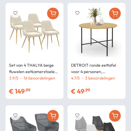
favorite_border
favorite_border
Set van 4 THALYA beige
DETROIT ronde eettafel
fluwelen eetkamerstoelen
voor 4 personen,
met houteffect poten en
3.9
/
5
-
16
beoordelingen
industrieel ontwerp 110 cm
4.7
/
5
-
3
beoordelingen
armleuningen
€
149
€
49
,99
,99
favorite_border
favorite_border