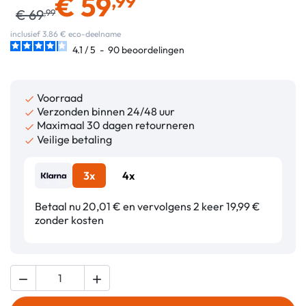
€
59
,99
€
69
,99
inclusief 3.86 € eco-deelname
4.1
/
5
-
90
beoordelingen
Voorraad

Verzonden binnen 24/48 uur

Maximaal 30 dagen retourneren

Veilige betaling

3x
4x
Betaal nu 20,01 € en vervolgens 2 keer 19,99 €
zonder kosten

