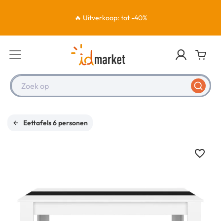
🔥 Uitverkoop: tot -40%
Zoek op
Eettafels 6 personen
favorite_border