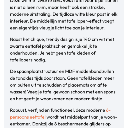
Deze wit met zwarte GEORGIA tafel voor 6 personen
is niet alleen ruim, maar heeft ook een strakke,
moderne uitstraling. De tijdloze witte kleur past in elk
interieur. De middellijn met tafelloper-effect voegt
een eigentijds vleugje licht toe aan je interieur.
Naast het chique, trendy design is je 140 cm wit met
zwarte eettafel praktisch en gemakkelijk te
onderhouden. Je hebt geen tafelkleden of
tafellopers nodig.
De spaanplaatstructuur en MDF middenband zullen
de tand des tijds doorstaan. Geen tafelkleden meer
om buiten uit te schudden of placemats om af te
wassen! Veeg je tafel gewoon schoon met een spons
en het geeft je woonkamer een modern tintje.
Robuust, verfijnd en functioneel, deze moderne
6-
persoons eettafel
wordt het middelpunt van je woon-
eetkamer. Dankzij de 8 beschermende glijders op