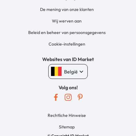
De mening van onze klanten
Wij werven aan
Beleid en beheer van persoonsgegevens
Cookie-instellingen
Websites van ID Market
keyboard_arrow_down
België
Volg ons!
Rechtliche Hinweise
Sitemap
© Copyright ID Market