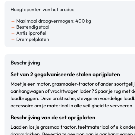
Hoogtepunten van het product
Maximaal draagvermogen: 400 kg
add
Bestendig staal
add
Antislipprofiel
add
Drempelplaten
add
Beschrijving
Set van 2 gegalvaniseerde stalen oprijplaten
Moet je een motor, grasmaaier-tractor of ander soortgeli
aanhangwagen of vrachtwagen laden? Spaar je rug met de
laadbruggen. Deze praktische, stevige en voordelige laadb
accessoire om je materiaal in alle veiligheid te vervoeren.
Beschrijving van de set oprijplaten
Laad en los je grasmaaitractor, teeltmateriaal of elk and
draagvlakken. Bevestig ze gewoon aan je aanhangwagen 