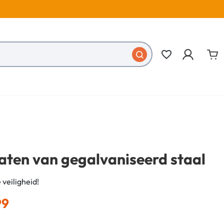
favorite_border
aten van gegalvaniseerd staal
 veiligheid!
99