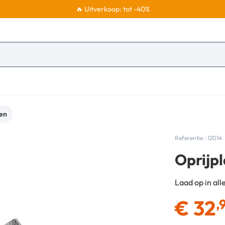
🔥 Uitverkoop: tot -40%
ken
Referentie : 12014
Oprijpl
Laad op in alle
€
32
,