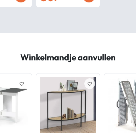
Winkelmandje aanvullen
favorite_border
favorite_border