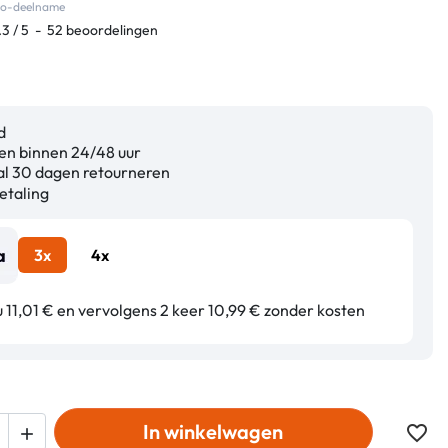
eco-deelname
.3
/
5
-
52
beoordelingen
d
n binnen 24/48 uur
l 30 dagen retourneren
etaling
3x
4x
 11,01 € en vervolgens 2 keer 10,99 € zonder kosten
In winkelwagen
favorite_border
