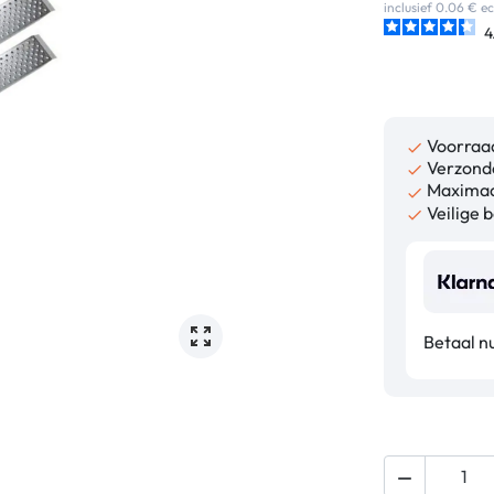
inclusief 0.06 € 
4
Voorraa

Verzonde

Maximaa

Veilige b

Betaal nu
