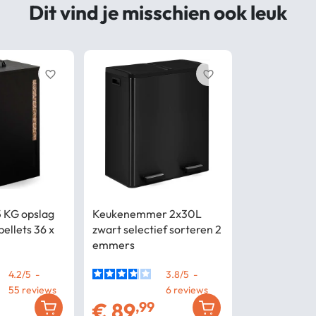
Dit vind je misschien ook leuk
favorite_border
favorite_border
5 KG opslag
Keukenemmer 2x30L
ellets 36 x
zwart selectief sorteren 2
emmers
4.2
/
5
-
3.8
/
5
-
55
6
€
89
,99