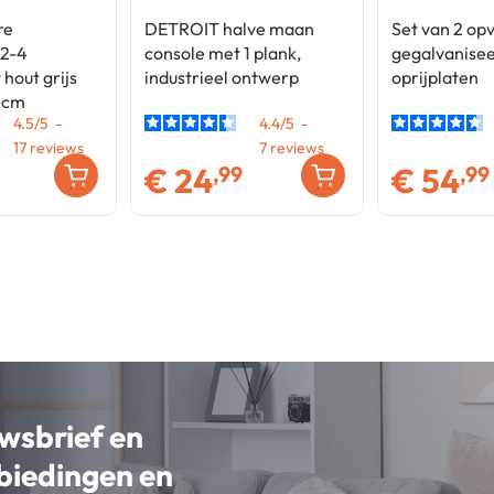
re
DETROIT halve maan
Set van 2 o
 2-4
console met 1 plank,
gegalvanise
hout grijs
industrieel ontwerp
oprijplaten
6 cm
4.5
/
5
-
4.4
/
5
-
17
7
€
24
€
54
,99
,99
uwsbrief en
nbiedingen en