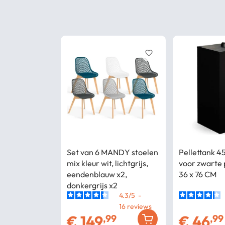
favorite_border
Set van 6 MANDY stoelen
Pellettank 4
mix kleur wit, lichtgrijs,
voor zwarte p
eendenblauw x2,
36 x 76 CM
donkergrijs x2
4.3
/
5
-
16
€
149
€
46
,99
,99