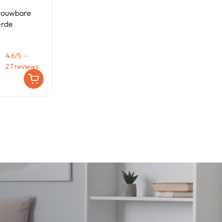
pvouwbare
erde
4.6
/
5
-
27