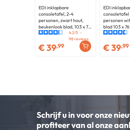
EDI inklapbare
EDI inklapba
consoletafel, 2-4
consoletafel
personen, zwart hout,
personen wit 
beukenlook blad, 103 x 76
blad 103 x 7
4.2
/
5
-
cm
98
€
39
€
39
,99
,99
Schrijf u in voor onze nie
profiteer van al onze aa