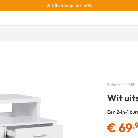
🔥 Uitverkoop: tot -40%
Referentie : 13351
Wit uit
Een 2-in-1 bur
€
69
,