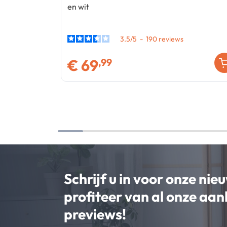
en wit
3.5
/
5
-
190
€
69
,99
Schrijf u in voor onze nie
profiteer van al onze aa
previews!