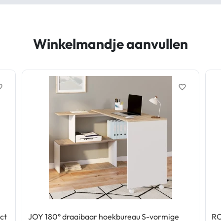
Winkelmandje aanvullen
border
favorite_border
ct
JOY 180° draaibaar hoekbureau S-vormige
RO