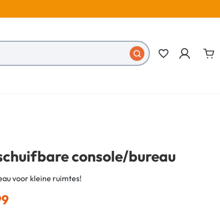
favorite_border
schuifbare console/bureau
eau voor kleine ruimtes!
99