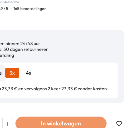
eco-deelname
.9
/
5
-
165
beoordelingen
n binnen 24/48 uur
l 30 dagen retourneren
etaling
3x
4x
u 23,33 € en vervolgens 2 keer 23,33 € zonder kosten
In winkelwagen
favorite_border
