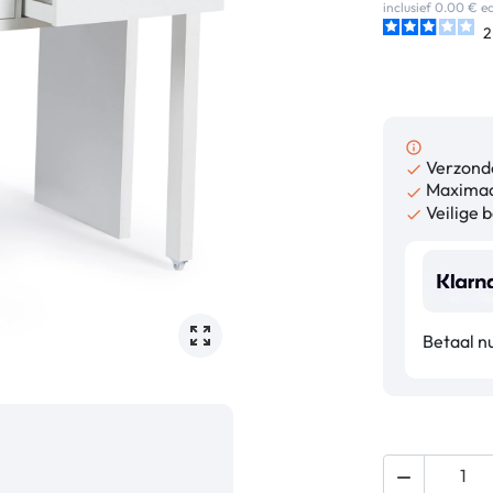
inclusief 0.00 € 
2
info_outline
Verzonde

Maximaa

Veilige b

Betaal n
