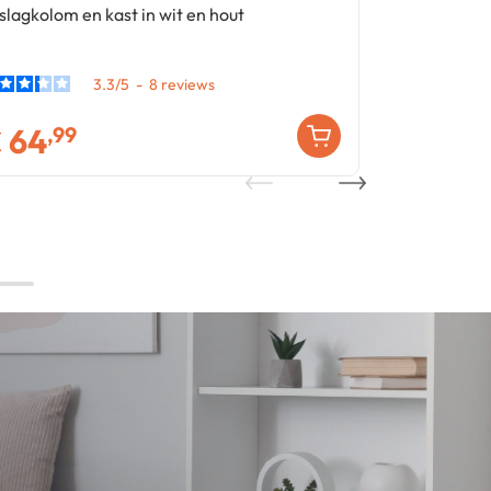
slagkolom en kast in wit en hout
opbergplank
3.3
/
5
-
8
€
64
€
64
,99
,99