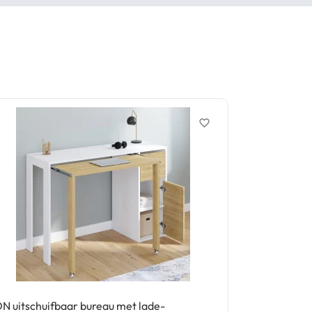
favorite_border
N uitschuifbaar bureau met lade-
DAN bureau m