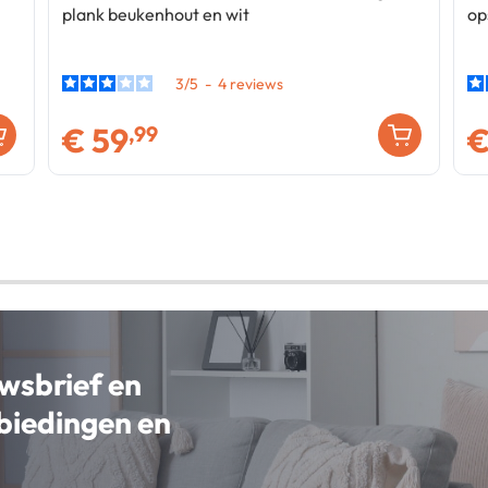
plank beukenhout en wit
op
3
/
5
-
4
€
59
,99
uwsbrief en
nbiedingen en