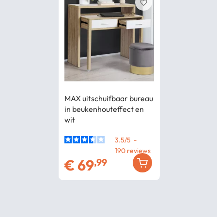
favorite_border
MAX uitschuifbaar bureau
in beukenhouteffect en
wit
3.5
/
5
-
190
€
69
,99