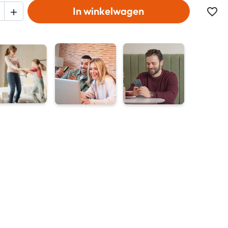
In winkelwagen
favorite_border
