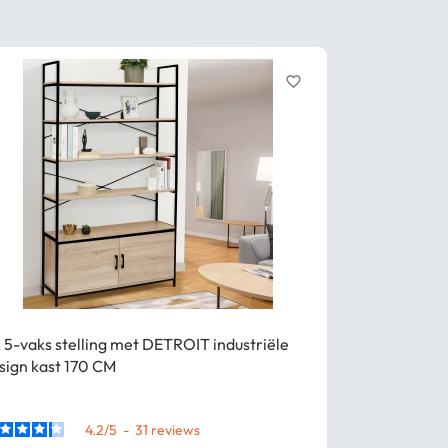
favorite_border
 5-vaks stelling met DETROIT industriële
DETROIT 5-va
sign kast 170 CM
ontwerp hout
4.2
/
5
-
31