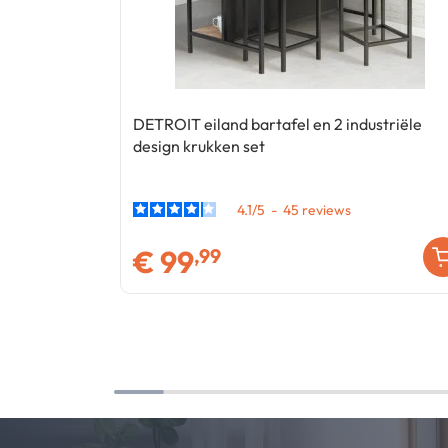
DETROIT eiland bartafel en 2 industriële
design krukken set
4.1
/
5
-
45
€
99
,99