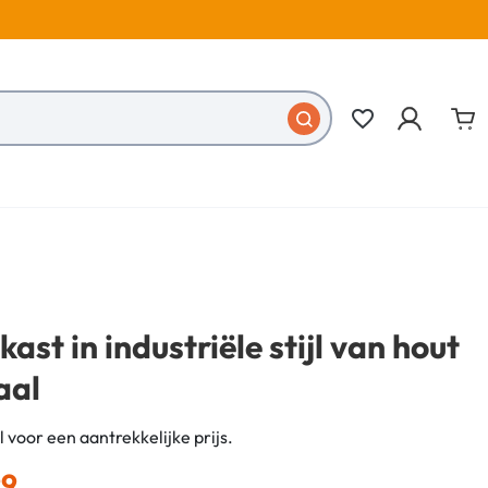
favorite_border
ast in industriële stijl van hout
aal
jl voor een aantrekkelijke prijs.
99