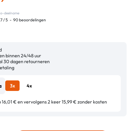
eco-deelname
.7
/
5
-
90
beoordelingen
d
n binnen 24/48 uur
l 30 dagen retourneren
etaling
3x
4x
 16,01 € en vervolgens 2 keer 15,99 € zonder kosten