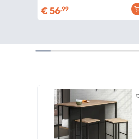
€
56
,99
favorite_