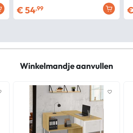
€
54
,99
Winkelmandje aanvullen
border
favorite_border