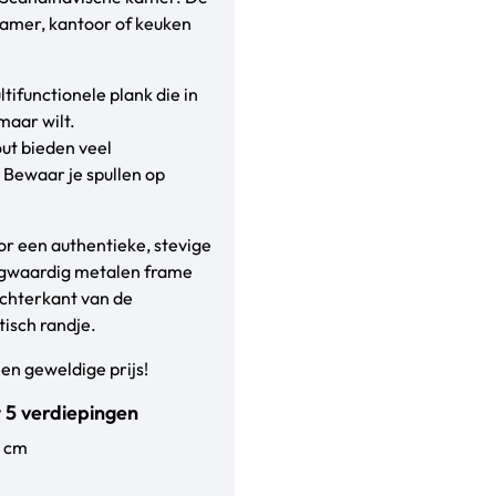
nkamer, kantoor of keuken
tifunctionele plank die in
 maar wilt.
ut bieden veel
Bewaar je spullen op
or een authentieke, stevige
hoogwaardig metalen frame
achterkant van de
tisch randje.
een geweldige prijs!
 5 verdiepingen
0 cm