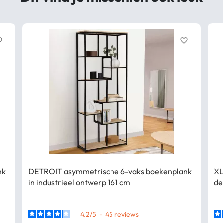
border
favorite_border
nk
DETROIT asymmetrische 6-vaks boekenplank
XL
in industrieel ontwerp 161 cm
de
4.2
/
5
-
45