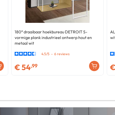
180° draaibaar hoekbureau DETROIT S-
AL
vormige plank industrieel ontwerp hout en
wi
metaal wit
4.5
/
5
-
6
€
54
,99