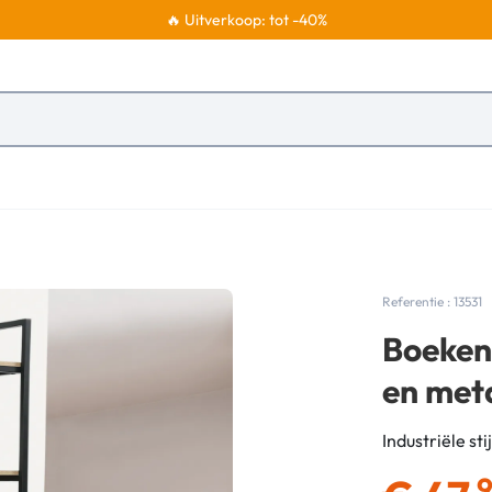
🔥 Uitverkoop: tot -40%
Referentie : 13531
Boekenk
en met
Industriële sti
,