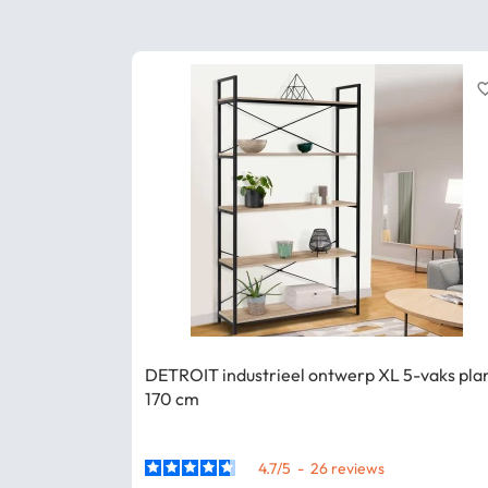
favorite_
DETROIT industrieel ontwerp XL 5-vaks pla
170 cm
4.7
/
5
-
26