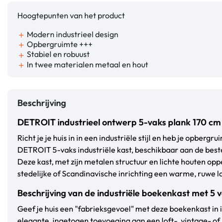
Hoogtepunten van het product
Modern industrieel design
add
Opbergruimte +++
add
Stabiel en robuust
add
In twee materialen metaal en hout
add
Beschrijving
DETROIT industrieel ontwerp 5-vaks plank 170 cm
Richt je je huis in in een industriële stijl en heb je opber
DETROIT 5-vaks industriële kast, beschikbaar aan de beste
Deze kast, met zijn metalen structuur en lichte houten op
stedelijke of Scandinavische inrichting een warme, ruwe l
Beschrijving van de industriële boekenkast met 5 
Geef je huis een "fabrieksgevoel" met deze boekenkast in ind
elegante, ingetogen toevoeging aan een loft-, vintage- o