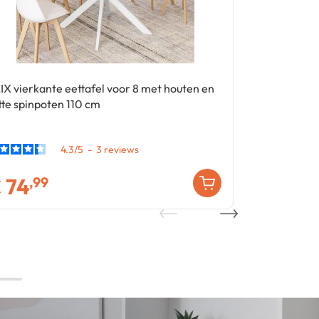
IX vierkante eettafel voor 8 met houten en
4-niveau bo
tte spinpoten 110 cm
industrieel 
4.3
/
5
-
3
€
74
€
79
,99
,99