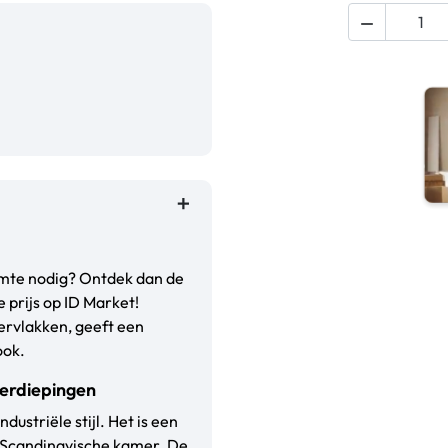

gruimte nodig? Ontdek dan de
 prijs op ID Market!
pervlakken, geeft een
ook.
verdiepingen
ustriële stijl. Het is een
f Scandinavische kamer. De