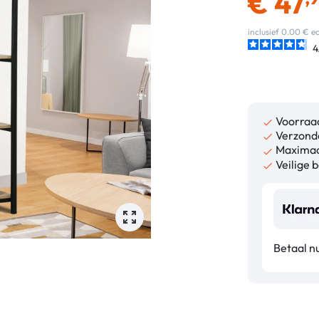
€
47
inclusief 0.00 € 
4
Voorraa

Verzonde

Maximaa

Veilige b

Betaal nu