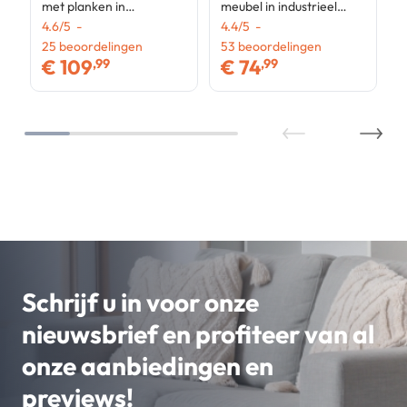
met planken in
meubel in industrieel
industrieel ontwerp 193
4.6
/
5
-
ontwerp 140 cm
4.4
/
5
-
cm
25
beoordelingen
53
beoordelingen
€
109
€
74
,99
,99
Schrijf u in voor onze
nieuwsbrief en profiteer van al
onze aanbiedingen en
previews!