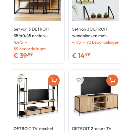
Set van 3 DETROIT
Set van 3 DETROIT
D
35/40/45 nesten
wandplanken met
o
salontafels in industrieel
4.4
/
5
-
industrieel ontwerp
4.7
/
5
-
92
beoordelingen
m
4
ontwerp
89
beoordelingen
€
39
€
14
,99
,99
favorite_border
favorite_border
DETROIT TV-meubel
DETROIT 2-deurs TV-