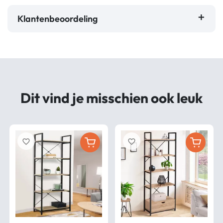
Klantenbeoordeling
Dit vind je misschien ook leuk
favorite_border
favorite_border