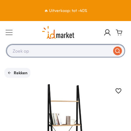
🔥 Uitverkoop: tot -40%
Zoek op
Rekken
favorite_border