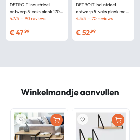
DETROIT industrieel
DETROIT industrieel
ontwerp 5-vaks plank 170
ontwerp 5-vaks plank met
cm
4.7
/
5
-
90
lade
4.5
/
5
-
70
€
47
€
52
,99
,99
Winkelmandje aanvullen
favorite_border
favorite_border