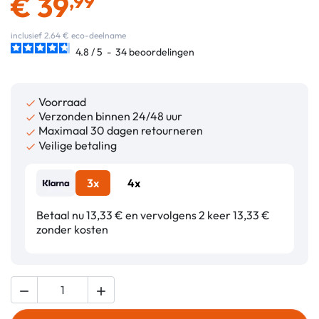
€
39
,99
inclusief 2.64 € eco-deelname
4.8
/
5
-
34
beoordelingen
Voorraad

Verzonden binnen 24/48 uur

Maximaal 30 dagen retourneren

Veilige betaling

3x
4x
Betaal nu 13,33 € en vervolgens 2 keer 13,33 €
zonder kosten

