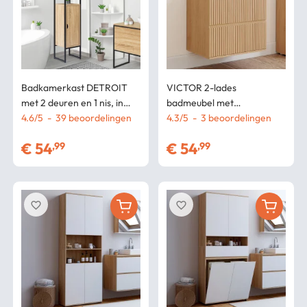
Badkamerkast DETROIT
VICTOR 2-lades
met 2 deuren en 1 nis, in
badmeubel met
industriële stijl
4.6
/
5
-
39
beoordelingen
latteneffect
4.3
/
5
-
3
beoordelingen
€
54
€
54
,99
,99
favorite_border
favorite_border