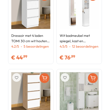
Dressoir met 4 laden
Wit badmeubel met
T
TOMI 30 cm wit houten
spiegel, kast en
b
chiffonier voor
4.2
/
5
-
5
beoordelingen
planchetten
4.5
/
5
-
12
beoordelingen
n
1
badkamerentree
€
44
€
76
,99
,99
favorite_border
favorite_border