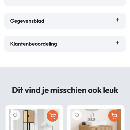
Gegevensblad
Klantenbeoordeling
Dit vind je misschien ook leuk
favorite_border
favorite_border