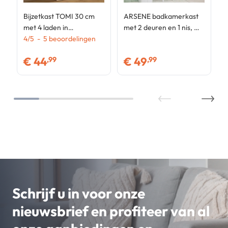
Bijzetkast TOMI 30 cm
ARSENE badkamerkast
met 4 laden in
met 2 deuren en 1 nis, wit
beukenhout en witte
4
/
5
-
5
beoordelingen
hout
chiffonier voor
€
44
€
49
,99
,99
badkamerentree
Schrijf u in voor onze
nieuwsbrief en profiteer van al