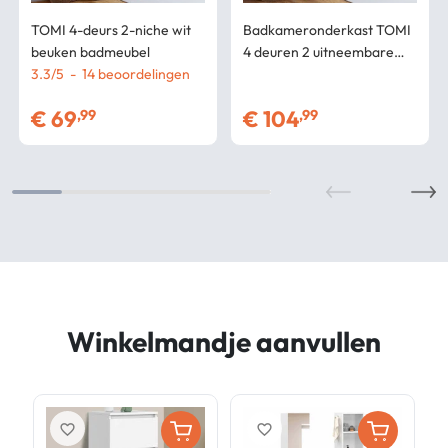
TOMI 4-deurs 2-niche wit
Badkameronderkast TOMI
beuken badmeubel
4 deuren 2 uitneembare
3.3
/
5
-
14
beoordelingen
wasmanden 1 lade beuken
en wit afwerking
€
69
€
104
,99
,99
Winkelmandje aanvullen
favorite_border
favorite_border