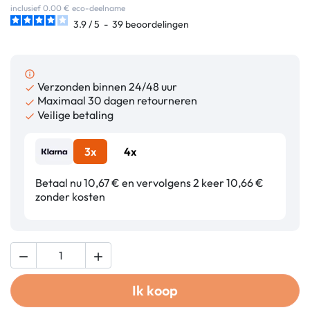
inclusief 0.00 € eco-deelname
3.9
/
5
-
39
beoordelingen
info_outline
Verzonden binnen 24/48 uur

Maximaal 30 dagen retourneren

Veilige betaling

3x
4x
Betaal nu 10,67 € en vervolgens 2 keer 10,66 €
zonder kosten


Ik koop