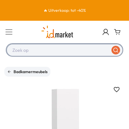
🔥 Uitverkoop: tot -40%
Zoek op
Badkamermeubels
favorite_border