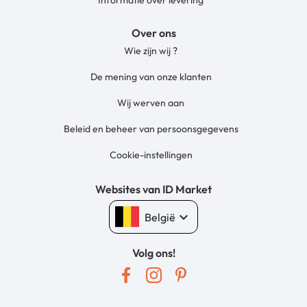
Informatie over levering
Over ons
Wie zijn wij ?
De mening van onze klanten
Wij werven aan
Beleid en beheer van persoonsgegevens
Cookie-instellingen
Websites van ID Market
keyboard_arrow_down
België
Volg ons!