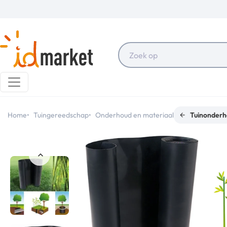
Home
Tuingereedschap
Onderhoud en materiaal
Tuinonderh