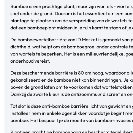
Bamboe is een prachtige plant, maar zijn wortels - wortels
snel onder de grond. Daarom is het essentieel om een bam
plantage te plaatsen om de verspreiding van de wortels t
dat een bamboeplant midden in je tuin komt te staan of je
De bamboewortelbarrière van ID Market is gemaakt van 
dichtheid, wat helpt om de bamboegroei onder controle t
van wortels te beperken. Het is een milieuvriendelijke, g
onderhoud vereist.
Deze beschermende barrière is 80 cm hoog, waardoor all
gekanaliseerd en de bamboe niet kan binnendringen. Je ku
boven de grond laten om te voorkomen dat wortelstokke
Dankzij de zwarte kleur is de antizoommuur discreet en o
Tot slot is deze anti-bamboe barrière licht van gewicht en
Installeer hem in enkele ogenblikken voordat je begint met
bamboe. Het bespaart je de moeite van bamboe-invasies 
Plant een prachtige bamboehaag en bescherm tegelijkertij