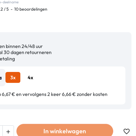
co-deelname
.2
/
5
-
10
beoordelingen
n binnen 24/48 uur
l 30 dagen retourneren
etaling
3x
4x
u 6,67 € en vervolgens 2 keer 6,66 € zonder kosten
In winkelwagen
favorite_border
