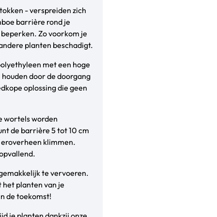
tokken - verspreiden zich
boe barrière rond je
e beperken. Zo voorkom je
 andere planten beschadigt.
polyethyleen met een hoge
e houden door de doorgang
oedkope oplossing die geen
e wortels worden
nt de barrière 5 tot 10 cm
n eroverheen klimmen.
nopvallend.
 gemakkelijk te vervoeren.
 het planten van je
in de toekomst!
d je planten dankzij onze