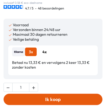
inclusief 0.58 € eco-deelname
4.7
/
5
-
48
beoordelingen
Voorraad

Verzonden binnen 24/48 uur

Maximaal 30 dagen retourneren

Veilige betaling

3x
4x
Betaal nu 13,33 € en vervolgens 2 keer 13,33 €
zonder kosten


Ik koop