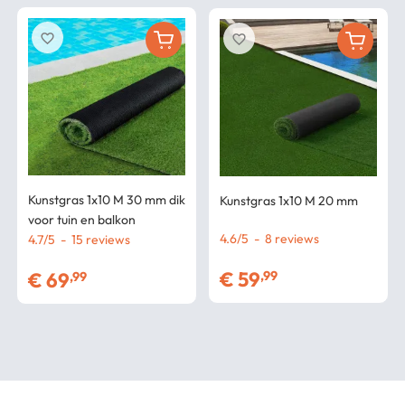
favorite_border
favorite_border
Kunstgras 1x10 M 30 mm dik
Kunstgras 1x10 M 20 mm
voor tuin en balkon
4.6
/
5
-
8
4.7
/
5
-
15
€
59
,99
€
69
,99