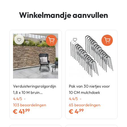
Winkelmandje aanvullen
favorite_border
favorite_border
Verduisteringsrolgordijn
Pak van 30 nietjes voor
K
1,8 x 10 M bruin
10 CM mulchdoek
d
steenpatroon 160 gr/m²
4.4
/
5
-
4.4
/
5
-
4
(1,8 x 10 M)
103
beoordelingen
65
beoordelingen
€
41
€
4
,99
,99