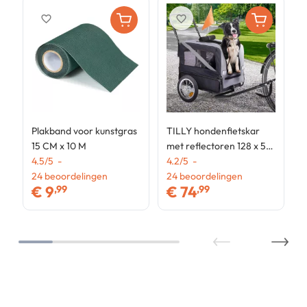
favorite_border
favorite_border
Plakband voor kunstgras
TILLY hondenfietskar
15 CM x 10 M
met reflectoren 128 x 52
4.5
/
5
-
x 102 cm voor huisdieren
4.2
/
5
-
24
beoordelingen
24
beoordelingen
€
9
€
74
,99
,99