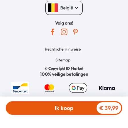
keyboard_arrow_down
België
Volg ons!
Rechtliche Hinweise
Sitemap
© Copyright ID Market
100% veilige betalingen
Ik koop
€ 39,99