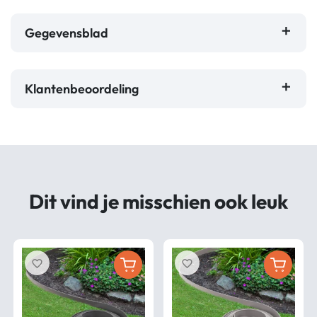
Gegevensblad
Klantenbeoordeling
Dit vind je misschien ook leuk
favorite_border
favorite_border