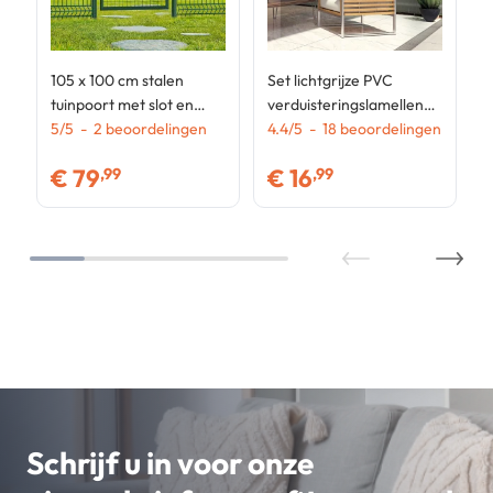
105 x 100 cm stalen
Set lichtgrijze PVC
tuinpoort met slot en
verduisteringslamellen
groene handgreep
5
/
5
-
2
beoordelingen
L.60 M voor
4.4
/
5
-
18
beoordelingen
gaaspanelen
€
79
€
16
,99
,99
Schrijf u in voor onze