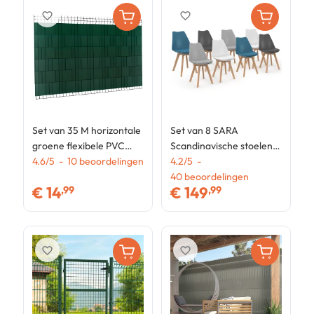
favorite_border
favorite_border
Set van 35 M horizontale
Set van 8 SARA
S
groene flexibele PVC
Scandinavische stoelen
v
verduisteringslamellen
4.6
/
5
-
10
beoordelingen
mix kleur wit x2, lichtgrijs
4.2
/
5
-
m
4
x2, donkergrijs x2,
40
beoordelingen
€
14
€
149
,99
,99
eendenblauw x2
favorite_border
favorite_border