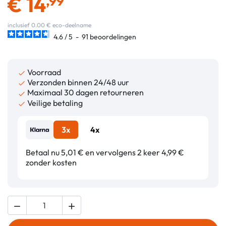
€
14
,99
inclusief 0.00 € eco-deelname
4.6
/
5
-
91
beoordelingen
Voorraad

Verzonden binnen 24/48 uur

Maximaal 30 dagen retourneren

Veilige betaling

3x
4x
Betaal nu 5,01 € en vervolgens 2 keer 4,99 €
zonder kosten

