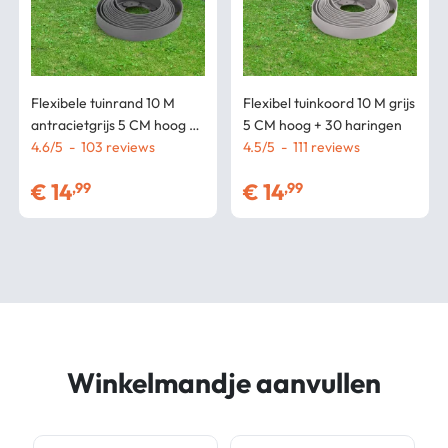
Flexibele tuinrand 10 M
Flexibel tuinkoord 10 M grijs
antracietgrijs 5 CM hoog +
5 CM hoog + 30 haringen
30 haringen
4.6
/
5
-
103
4.5
/
5
-
111
€
14
€
14
,99
,99
Winkelmandje aanvullen