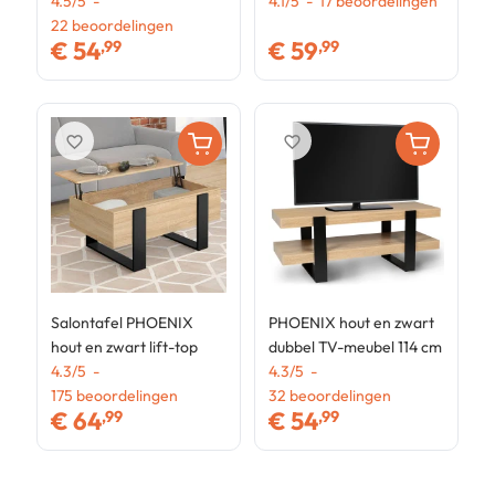
4.5
/
5
-
hout en zwart
4.1
/
5
-
17
beoordelingen
2
22
beoordelingen
€
54
€
59
,99
,99
favorite_border
favorite_border
Salontafel PHOENIX
PHOENIX hout en zwart
hout en zwart lift-top
dubbel TV-meubel 114 cm
4.3
/
5
-
4.3
/
5
-
175
beoordelingen
32
beoordelingen
€
64
€
54
,99
,99