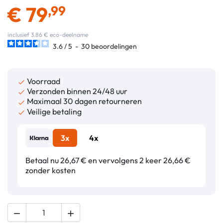
€
79
,99
inclusief 3.86 € eco-deelname
3.6
/
5
-
30
beoordelingen
Voorraad

Verzonden binnen 24/48 uur

Maximaal 30 dagen retourneren

Veilige betaling

3x
4x
Betaal nu 26,67 € en vervolgens 2 keer 26,66 €
zonder kosten

