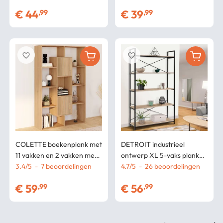
€
44
€
39
,99
,99
favorite_border
favorite_border
COLETTE boekenplank met
DETROIT industrieel
11 vakken en 2 vakken met
ontwerp XL 5-vaks plank
lamelleneffect JULIETTE
3.4
/
5
-
7
beoordelingen
170 cm
4.7
/
5
-
26
beoordelingen
143 cm
€
59
€
56
,99
,99