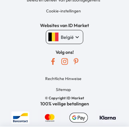
Beleid en beheer van persoonsgegevens
Cookie-instellingen
Websites van ID Market
keyboard_arrow_down
België
Volg ons!
Rechtliche Hinweise
Sitemap
© Copyright ID Market
100% veilige betalingen