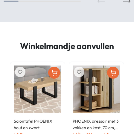
Winkelmandje aanvullen
favorite_border
favorite_border
Salontafel PHOENIX
PHOENIX dressoir met 3
P
hout en zwart
vakken en kast, 70 cm,
4