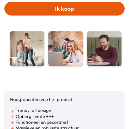
Ik koop
Hoogtepunten van het product
Trendy loftdesign
add
Opbergruimte +++
add
Functioneel en decoratief
add
Massieve en robuuste structuur
add