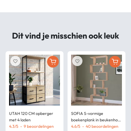
Dit vind je misschien ook leuk
favorite_border
favorite_border
UTAH 120 CM opberger
SOFIA S-vormige
met 4 laden
boekenplank in beukenhout
4.3
/
5
-
9
beoordelingen
189 cm
4.6
/
5
-
40
beoordelingen