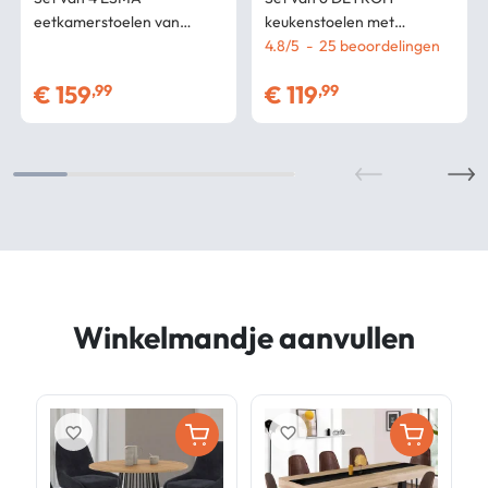
eetkamerstoelen van
keukenstoelen met
metaal met houteffect en
industrieel ontwerp
4.8
/
5
-
25
beoordelingen
bouclette stof
€
159
€
119
,99
,99
Winkelmandje aanvullen
favorite_border
favorite_border