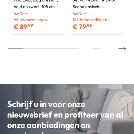
PHOENIX laag dressoir,
Set van 4 zwarte SARA
hout en zwart, 105 cm
Scandinavische
4.4
/
5
-
eetkamerstoelen
4.4
/
5
-
69
beoordelingen
182
beoordelingen
€
89
€
79
,99
,99
Schrijf u in voor onze
nieuwsbrief en profiteer van al
onze aanbiedingen en