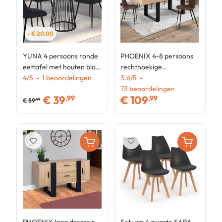
- € 20,00
YUNA 4 persoons ronde
PHOENIX 4-8 persoons
S
eettafel met houten blad
rechthoekige
S
en zwart metalen
4
/
5
-
1
beoordelingen
uitschuifbare eettafel
3.6
/
5
-
e
3
draadpoot 80 cm
hout en zwarte
73
beoordelingen
d
€
39
€
109
,99
,99
middenband 160-200 cm
€
59
,99
favorite_border
favorite_border