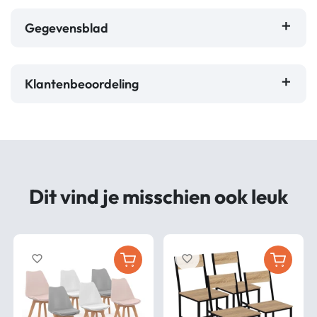
Gegevensblad
Klantenbeoordeling
Dit vind je misschien ook leuk
favorite_border
favorite_border