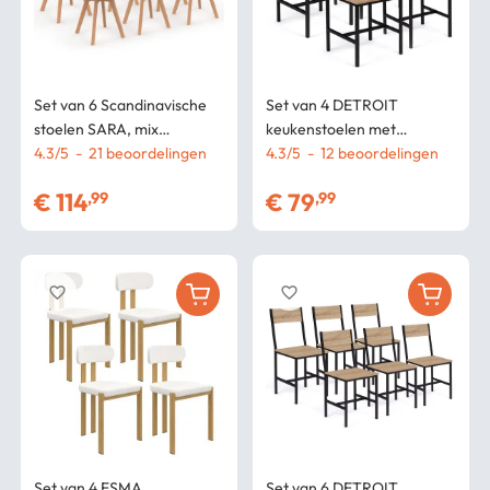
Set van 6 Scandinavische
Set van 4 DETROIT
stoelen SARA, mix
keukenstoelen met
pastelroze x2, lichtgrijs x2
4.3
/
5
-
21
beoordelingen
industrieel ontwerp
4.3
/
5
-
12
beoordelingen
en wit x2
€
114
€
79
,99
,99
favorite_border
favorite_border
Set van 4 ESMA
Set van 6 DETROIT