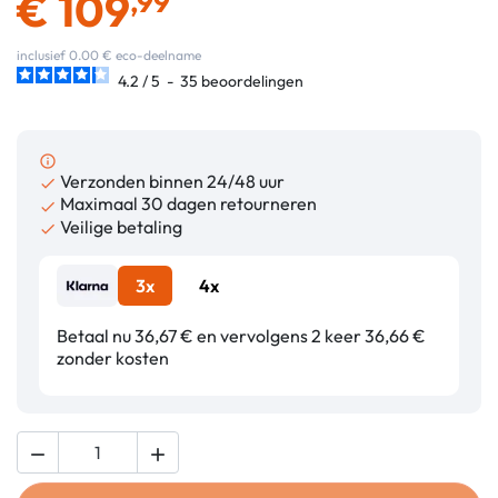
€
109
,99
inclusief 0.00 € eco-deelname
4.2
/
5
-
35
beoordelingen
info_outline
Verzonden binnen 24/48 uur

Maximaal 30 dagen retourneren

Veilige betaling

3x
4x
Betaal nu 36,67 € en vervolgens 2 keer 36,66 €
zonder kosten

