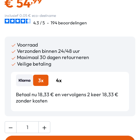
€
54
,99
inclusief 0.05 € eco-deelname
4.3
/
5
-
194
beoordelingen
Voorraad

Verzonden binnen 24/48 uur

Maximaal 30 dagen retourneren

Veilige betaling

3x
4x
Betaal nu 18,33 € en vervolgens 2 keer 18,33 €
zonder kosten

