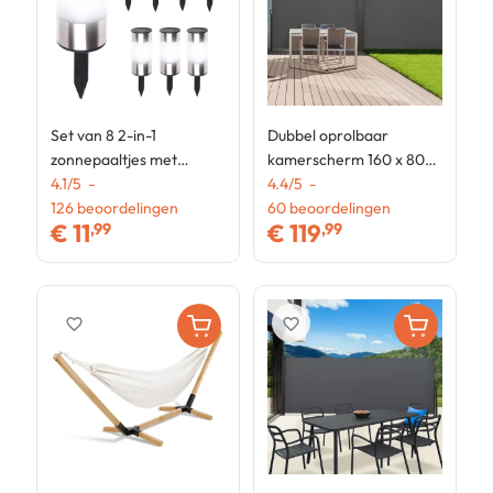
Set van 8 2-in-1
Dubbel oprolbaar
E
zonnepaaltjes met
kamerscherm 160 x 800
k
roestvrij stalen ontwerp
4.1
/
5
-
CM antracietgrijs
4.4
/
5
-
C
4
126
beoordelingen
zijgordijn
60
beoordelingen
z
1
€
11
€
119
,99
,99
favorite_border
favorite_border