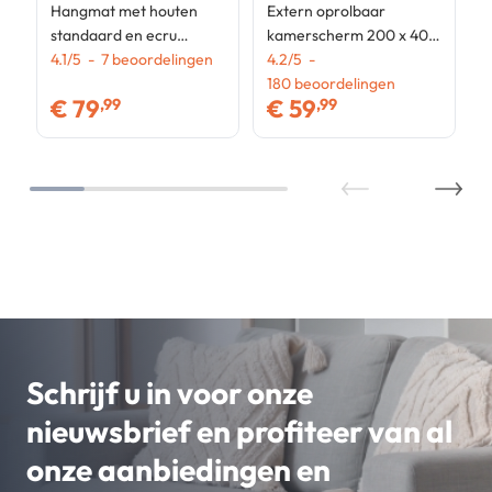
Hangmat met houten
Extern oprolbaar
standaard en ecru
kamerscherm 200 x 400
canvas TAHITI
4.1
/
5
-
7
beoordelingen
CM antracietgrijs
4.2
/
5
-
zijgordijn
180
beoordelingen
€
79
€
59
,99
,99
Schrijf u in voor onze
nieuwsbrief en profiteer van al
onze aanbiedingen en