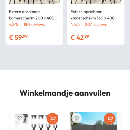
Extern oprolbaar
Extern oprolbaar
kamerscherm 200 x 400
kamerscherm 160 x 400
CM antracietgrijs zijgordijn
4.2
/
5
-
180
CM antracietgrijs zijgordijn
4.4
/
5
-
207
€
59
€
42
,99
,99
Winkelmandje aanvullen
favorite_border
favorite_border