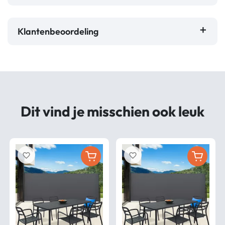
Klantenbeoordeling
Dit vind je misschien ook leuk
favorite_border
favorite_border