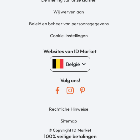
De mening van onze klanten
Wij werven aan
Beleid en beheer van persoonsgegevens
Cookie-instellingen
Websites van ID Market
keyboard_arrow_down
België
Volg ons!
Rechtliche Hinweise
Sitemap
© Copyright ID Market
100% veilige betalingen