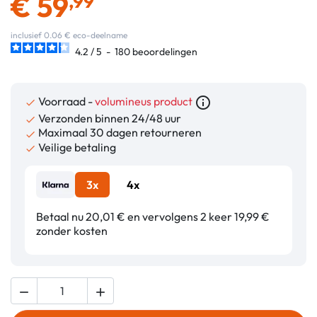
€
59
,99
inclusief 0.06 € eco-deelname
4.2
/
5
-
180
beoordelingen
Voorraad -
volumineus product
info_outline

Verzonden binnen 24/48 uur

Maximaal 30 dagen retourneren

Veilige betaling

3x
4x
Betaal nu 20,01 € en vervolgens 2 keer 19,99 €
zonder kosten

