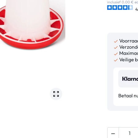
inclusief 0.00 € 
4
Voorraa

Verzonde

Maximaa

Veilige b

Betaal n
