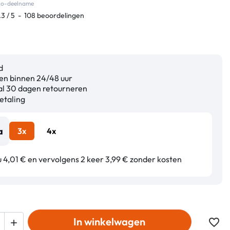
eco-deelname
.3
/
5
-
108
beoordelingen
d
n binnen 24/48 uur
l 30 dagen retourneren
etaling
3x
4x
u 4,01 € en vervolgens 2 keer 3,99 € zonder kosten
In winkelwagen
favorite_border
