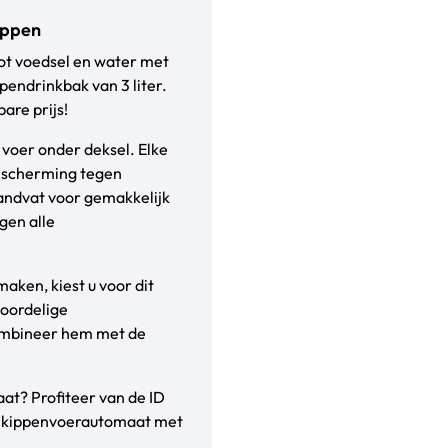
ippen
 tot voedsel en water met
pendrinkbak van 3 liter.
are prijs!
voer onder deksel. Elke
bescherming tegen
handvat voor gemakkelijk
gen alle
aken, kiest u voor dit
voordelige
combineer hem met de
t? Profiteer van de ID
n kippenvoerautomaat met