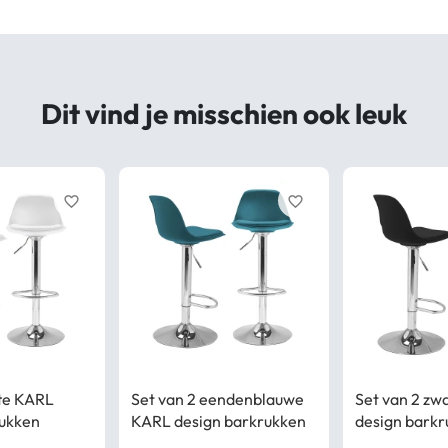
Dit vind je misschien ook leuk
favorite_border
favorite_border
tte KARL
Set van 2 eendenblauwe
Set van 2 zw
rukken
KARL design barkrukken
design barkr