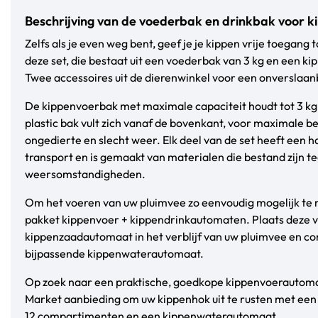
Beschrijving van de voederbak en drinkbak voor k
Zelfs als je even weg bent, geef je je kippen vrije toegang
deze set, die bestaat uit een voederbak van 3 kg en een kip
Twee accessoires uit de dierenwinkel voor een onverslaanb
De kippenvoerbak met maximale capaciteit houdt tot 3 kg 
plastic bak vult zich vanaf de bovenkant, voor maximale 
ongedierte en slecht weer. Elk deel van de set heeft een 
transport en is gemaakt van materialen die bestand zijn te
weersomstandigheden.
Om het voeren van uw pluimvee zo eenvoudig mogelijk te m
pakket kippenvoer + kippendrinkautomaten. Plaats deze 
kippenzaadautomaat in het verblijf van uw pluimvee en 
bijpassende kippenwaterautomaat.
Op zoek naar een praktische, goedkope kippenvoerautomaa
Market aanbieding om uw kippenhok uit te rusten met ee
12 compartimenten en een kippenwaterautomaat.