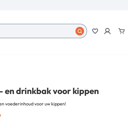
favorite_border
- en drinkbak voor kippen
en voederinhoud voor uw kippen!
9