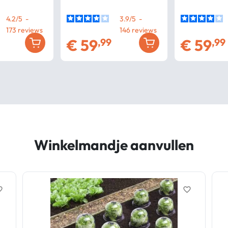
4.2
/
5
-
3.9
/
5
-
173
146
€
59
€
59
,99
,99
Winkelmandje aanvullen
border
favorite_border