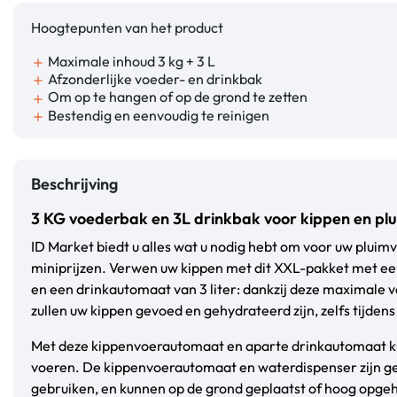
Hoogtepunten van het product
Maximale inhoud 3 kg + 3 L
add
Afzonderlijke voeder- en drinkbak
add
Om op te hangen of op de grond te zetten
add
Bestendig en eenvoudig te reinigen
add
Beschrijving
3 KG voederbak en 3L drinkbak voor kippen en pl
ID Market biedt u alles wat u nodig hebt om voor uw pluim
miniprijzen. Verwen uw kippen met dit XXL-pakket met e
en een drinkautomaat van 3 liter: dankzij deze maximale 
zullen uw kippen gevoed en gehydrateerd zijn, zelfs tijden
Met deze kippenvoerautomaat en aparte drinkautomaat ku
voeren. De kippenvoerautomaat en waterdispenser zijn gem
gebruiken, en kunnen op de grond geplaatst of hoog opg