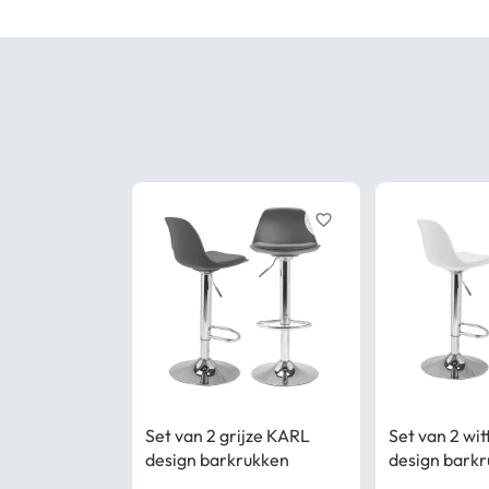
favorite_border
Set van 2 grijze KARL
Set van 2 wi
design barkrukken
design bark