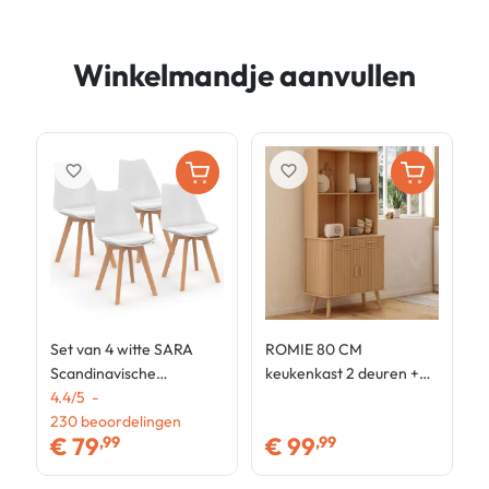
Winkelmandje aanvullen
favorite_border
favorite_border
Set van 4 witte SARA
ROMIE 80 CM
I
Scandinavische
keukenkast 2 deuren +
S
eetkamerstoelen
4.4
/
5
-
lade met houten
u
4
230
beoordelingen
lamelleneffect
1
€
79
€
99
,99
,99