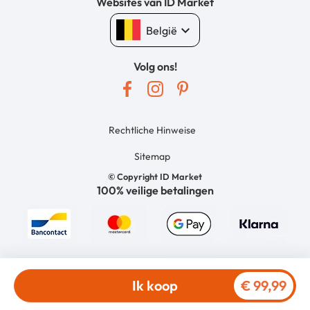
Websites van ID Market
keyboard_arrow_down
België
Volg ons!
Rechtliche Hinweise
Sitemap
© Copyright ID Market
100% veilige betalingen
Ik koop
€ 99,99