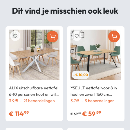
Dit vind je misschien ook leuk
favorite_border
favorite_border
- € 10,00
ALIX uitschuifbare eettafel
YSEULT eettafel voor 8 in
6-10 personen hout en wit
hout en zwart 160 cm
160-200 cm
3.9
/
5
-
21
beoordelingen
industrieel ontwerp
3.7
/
5
-
3
beoordelingen
€
114
€
59
,99
,99
€
69
,99