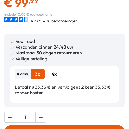
€
99
,99
inclusief 0.00 € eco-deelname
4.2
/
5
-
81
beoordelingen
Voorraad

Verzonden binnen 24/48 uur

Maximaal 30 dagen retourneren

Veilige betaling

3x
4x
Betaal nu 33,33 € en vervolgens 2 keer 33,33 €
zonder kosten

