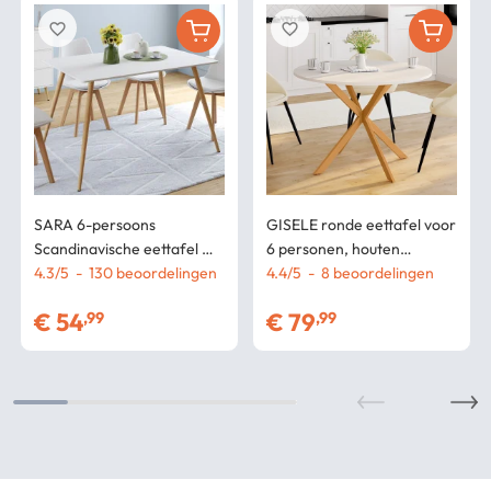
favorite_border
favorite_border
SARA 6-persoons
GISELE ronde eettafel voor
Scandinavische eettafel wit
6 personen, houten
120 cm
4.3
/
5
-
130
beoordelingen
spinpoot, wit blad 110 cm
4.4
/
5
-
8
beoordelingen
€
54
€
79
,99
,99