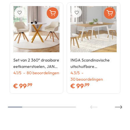
favorite_border
favorite_border
Set van 2 360° draaibare
INGA Scandinavische
eetkamerstoelen, JANY-
uitschuifbare
tafelstoelen van beige
4.1
/
5
-
80
beoordelingen
rechthoektafel, 4-8
4.3
/
5
-
ribfluweel
personen, houten blad,
30
beoordelingen
€
99
€
99
,99
,99
witte poten 110-150 cm