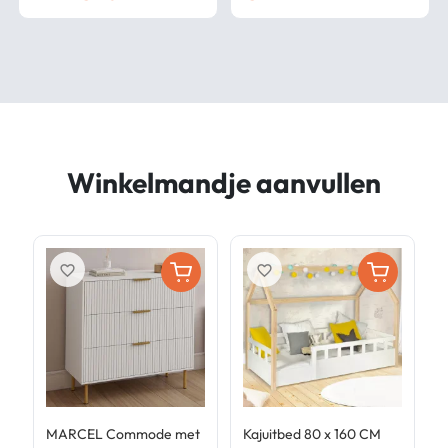
Winkelmandje aanvullen
favorite_border
favorite_border
MARCEL Commode met
Kajuitbed 80 x 160 CM
K