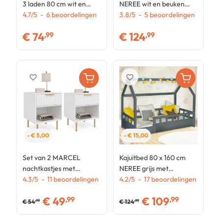
3 laden 80 cm wit en
NEREE wit en beuken
N
goudkleurige lamellen
4.7
/
5
-
6
beoordelingen
met lattenbodem en rails
3.8
/
5
-
5
beoordelingen
u
3
o
€
74
€
124
,99
,99
favorite_border
favorite_border
- € 5,00
- € 15,00
Set van 2 MARCEL
Kajuitbed 80 x 160 cm
nachtkastjes met
NEREE grijs met
lattenbodem, 1 lade en 1
4.3
/
5
-
11
beoordelingen
lattenbodem en rails
4.2
/
5
-
17
beoordelingen
nis, wit
€
49
€
109
,99
,99
€
54
€
124
,99
,99