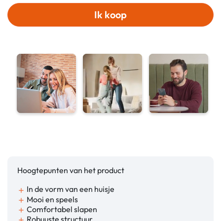
Ik koop
Hoogtepunten van het product
In de vorm van een huisje
add
Mooi en speels
add
Comfortabel slapen
add
Robuuste structuur
add