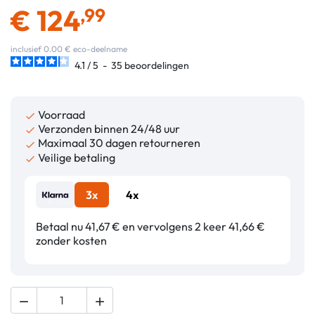
€
124
,99
inclusief 0.00 € eco-deelname
4.1
/
5
-
35
beoordelingen
Voorraad

Verzonden binnen 24/48 uur

Maximaal 30 dagen retourneren

Veilige betaling

3x
4x
Betaal nu 41,67 € en vervolgens 2 keer 41,66 €
zonder kosten

