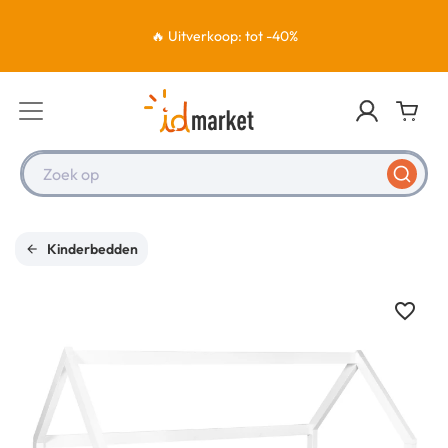
🔥 Uitverkoop: tot -40%
Zoek op
Kinderbedden
favorite_border