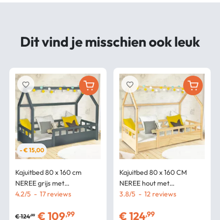
Dit vind je misschien ook leuk
favorite_border
favorite_border
- € 15,00
Kajuitbed 80 x 160 cm
Kajuitbed 80 x 160 CM
NEREE grijs met
NEREE hout met
lattenbodem en rails
4.2
/
5
-
17
lattenbodem en rails
3.8
/
5
-
12
€
109
€
124
,99
,99
€
124
,99