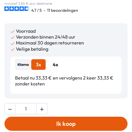
inclusief 3.86 € eco-deelname
4.7
/
5
-
11
beoordelingen
Voorraad

Verzonden binnen 24/48 uur

Maximaal 30 dagen retourneren

Veilige betaling

3x
4x
Betaal nu 33,33 € en vervolgens 2 keer 33,33 €
zonder kosten


Ik koop