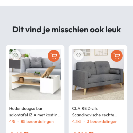
Dit vind je misschien ook leuk
favorite_border
favorite_border
Hedendaagse bar
CLAIRE 2-zits
salontafel IZIA met kast in
Scandinavische rechte
wit en hout
4
/
5
-
85
beoordelingen
bank in antracietgrijze stof
4.3
/
5
-
3
beoordelingen