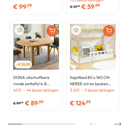
matrasbodem
135
beoordelingen
€
99
€
59
,99
,99
€
79
,99
favorite_border
favorite_border
- € 10,00
DONA uitschuifbare
Kajuitbed 80 x 160 CM
ronde eettafel 4-8
NEREE wit en beuken
personen beuken 120-
4.1
/
5
-
44
beoordelingen
met lattenbodem en rails
3.8
/
5
-
5
beoordelingen
160 cm
€
89
€
124
,99
,99
€
99
,99