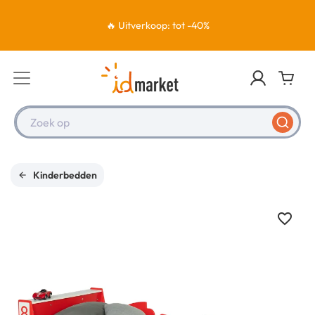
🔥 Uitverkoop: tot -40%
Zoek op
Kinderbedden
favorite_border