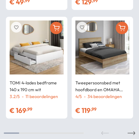
€
49
€
129
,99
,99
favorite_border
favorite_border
TOMI 4-lades bedframe
Tweepersoonsbed met
140 x 190 cm wit
hoofdbord en OMAHA
3.2
/
5
-
11
beoordelingen
lattenbodem 140x190 cm
4
/
5
-
34
beoordelingen
beukeneffect
€
169
€
119
,99
,99