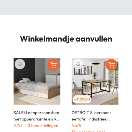
Winkelmandje aanvullen
favorite_border
favorite_border
- € 20,00
SALEM eenpersoonsbed
DETROIT 8-persoons
K
met opbergruimte en 90
eettafel, industrieel
L
x 190 CM beuken en witte
3.7
/
5
-
3
beoordelingen
ontwerp 150 cm
4.4
/
5
-
b
2