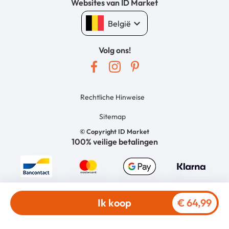
Websites van ID Market
keyboard_arrow_down
België
Volg ons!
Rechtliche Hinweise
Sitemap
© Copyright ID Market
100% veilige betalingen
Ik koop
€ 64,99