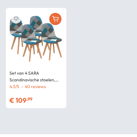
favorite_border
Set van 4 SARA
Scandinavische stoelen,
blauw patchworkpatroon
4.3
/
5
-
40
€
109
,99