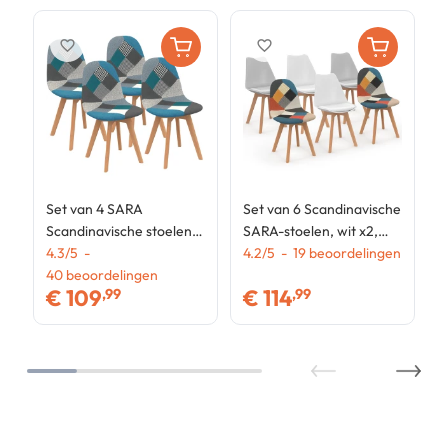
favorite_border
favorite_border
Set van 4 SARA
Set van 6 Scandinavische
Scandinavische stoelen,
SARA-stoelen, wit x2,
blauw patchworkpatroon
4.3
/
5
-
lichtgrijs x2 en
4.2
/
5
-
19
beoordelingen
40
beoordelingen
veelkleurig patchwork
€
109
€
114
,99
,99