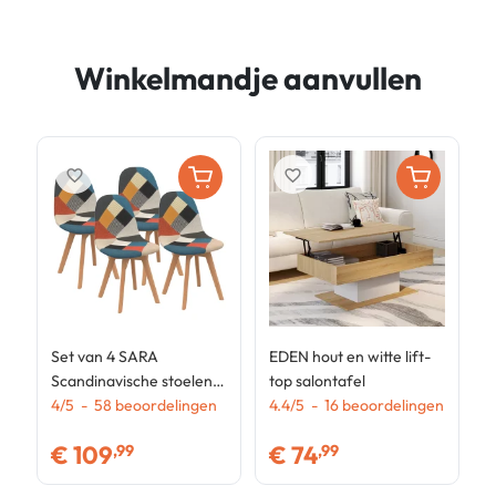
Winkelmandje aanvullen
favorite_border
favorite_border
Set van 4 SARA
EDEN hout en witte lift-
S
Scandinavische stoelen
top salontafel
S
met veelkleurige
4
/
5
-
58
beoordelingen
4.4
/
5
-
16
beoordelingen
d
4
patchworkpatronen
w
€
109
€
74
,99
,99
p
z