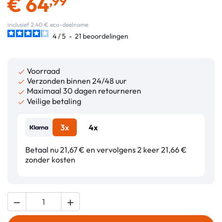
€
64
,99
inclusief 2.40 € eco-deelname
4
/
5
-
21
beoordelingen
Voorraad

Verzonden binnen 24/48 uur

Maximaal 30 dagen retourneren

Veilige betaling

3x
4x
Betaal nu 21,67 € en vervolgens 2 keer 21,66 €
zonder kosten

