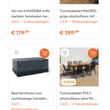
Set van 6 MADEIRA witte
Tuinmeubelset MADRID -
T
metalen tuinstoelen met
grijze uitschuifbare tafel
t
beige en licht rotan
4.5
/
5
-
2
beoordelingen
135-270 cm en 12
4.3
/
5
-
18
beoordelingen
s
3
textilene koorden
antracietgrijze
t
€
179
€
399
,99
,99
stapelstoelen
favorite_border
favorite_border
- € 30,00
Beschermhoes voor
Tuinmeubelset POLY
rechthoekige tuintafel
uitschuifbare tafel 90-
250 x 200 x 74 cm
4.4
/
5
-
180 CM en 8 stoelen hout
3.6
/
5
-
21
beoordelingen
86
beoordelingen
en zwart