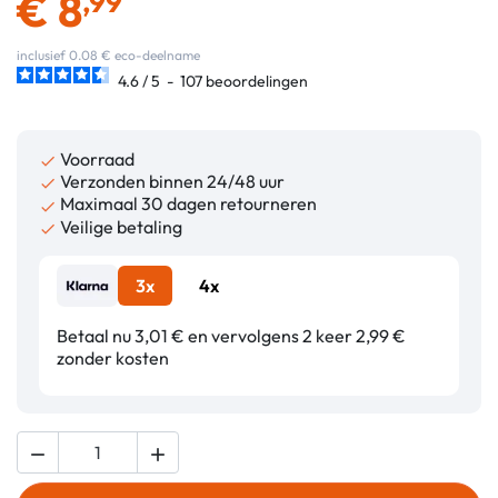
€
8
,99
inclusief 0.08 € eco-deelname
4.6
/
5
-
107
beoordelingen
Voorraad

Verzonden binnen 24/48 uur

Maximaal 30 dagen retourneren

Veilige betaling

3x
4x
Betaal nu 3,01 € en vervolgens 2 keer 2,99 €
zonder kosten

