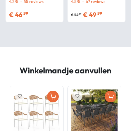
x 76 CM
4.2
/
5
-
55
planken in beuken-look
4.5
/
5
-
67
L.60 CM
€
46
€
49
,99
,99
€
54
,99
Winkelmandje aanvullen
favorite_border
favorite_border