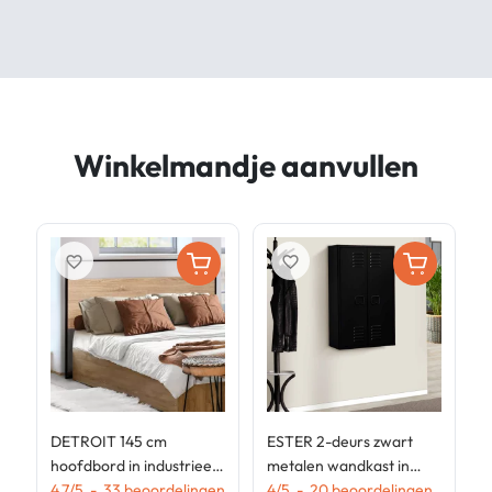
Winkelmandje aanvullen
favorite_border
favorite_border
DETROIT 145 cm
ESTER 2-deurs zwart
G
hoofdbord in industrieel
metalen wandkast in
2
hout en zwart metalen
4.7
/
5
-
33
beoordelingen
industrieel ontwerp
4
/
5
-
20
beoordelingen
m
3