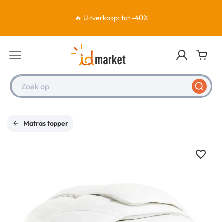
🔥 Uitverkoop: tot -40%
Zoek op
Matras topper
favorite_border