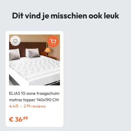
Dit vind je misschien ook leuk
favorite_border
ELIAS 10-zone traagschuim
matras topper 140x190 CM
4.4
/
5
-
279
€
36
,99