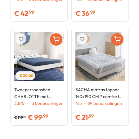
design met
€
42
€
36
,99
,99
muurbevestiging
favorite_border
favorite_border
- € 20,00
Tweepersoonsbed
SACHA matras topper
CHARLOTTE met
140x190 CM 7 comfort
lattenbodem 140x190 cm
3.8
/
5
-
13
beoordelingen
zones dik en zacht 600 gr
4
/
5
-
89
beoordelingen
PVC wit
€
99
€
21
,99
,99
€
119
,99