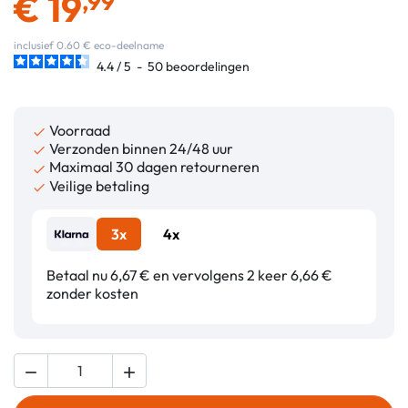
€
19
,99
inclusief 0.60 € eco-deelname
4.4
/
5
-
50
beoordelingen
Voorraad

Verzonden binnen 24/48 uur

Maximaal 30 dagen retourneren

Veilige betaling

3x
4x
Betaal nu 6,67 € en vervolgens 2 keer 6,66 €
zonder kosten

