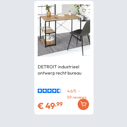
favorite_border
DETROIT industrieel
ontwerp recht bureau
4.6
/
5
-
59
€
49
,99