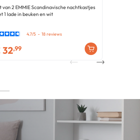
t van 2 EMMIE Scandinavische nachtkastjes
DETROIT bure
t 1 lade in beuken en wit
opbergplank
4.7
/
5
-
18
€
32
€
64
,99
,99