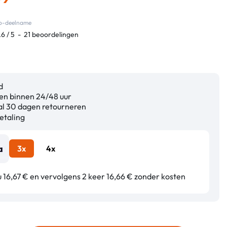
eco-deelname
.6
/
5
-
21
beoordelingen
d
n binnen 24/48 uur
l 30 dagen retourneren
etaling
3x
4x
 16,67 € en vervolgens 2 keer 16,66 € zonder kosten