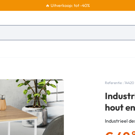
🔥 Uitverkoop: tot -40%
Referentie : 14420
Indust
hout en
Industrieel de
,