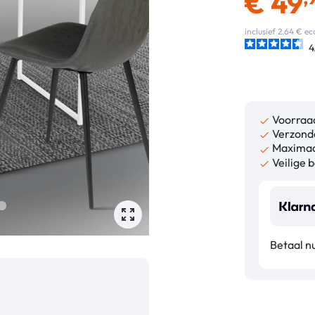
€
49
inclusief 2.64 € 
4
Voorraa

Verzonde

Maximaa

Veilige b

Betaal nu