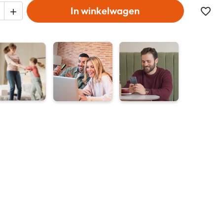
In winkelwagen
favorite_border
