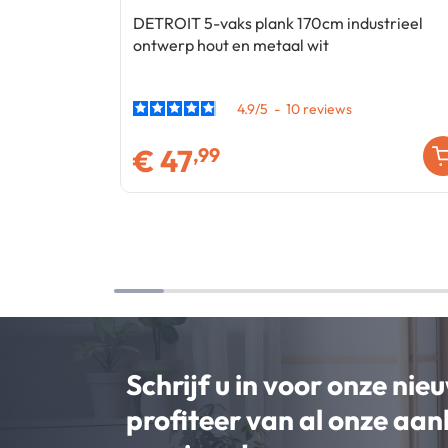
DETROIT 5-vaks plank 170cm industrieel
ontwerp hout en metaal wit
4.9
/
5
-
10
€
47
,99
Schrijf u in voor onze nie
profiteer van al onze aa