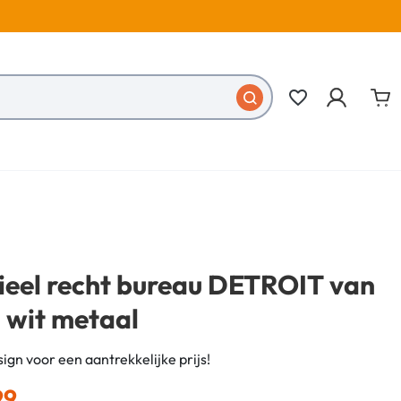
favorite_border
rieel recht bureau DETROIT van
 wit metaal
sign voor een aantrekkelijke prijs!
99