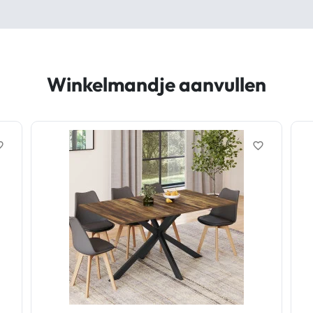
Winkelmandje aanvullen
border
favorite_border