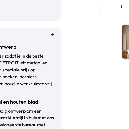

ontwerp
r zodat je in de beste
 DETROIT wit metaal en
n speciale prijs op
e boeken, dossiers,
n houd je werkruimte vrij
al en houten blad
oudig ontwerp om een
striële stijl in huis met ons
ensioneerde bureau met