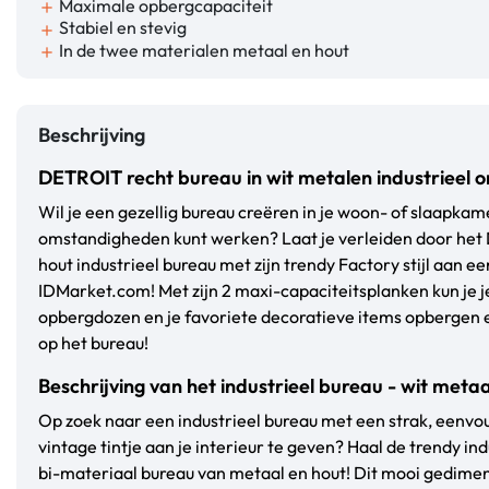
Maximale opbergcapaciteit
add
Stabiel en stevig
add
In de twee materialen metaal en hout
add
Beschrijving
DETROIT recht bureau in wit metalen industrieel 
Wil je een gezellig bureau creëren in je woon- of slaapkame
omstandigheden kunt werken? Laat je verleiden door het
hout industrieel bureau met zijn trendy Factory stijl aan ee
IDMarket.com! Met zijn 2 maxi-capaciteitsplanken kun je j
opbergdozen en je favoriete decoratieve items opbergen e
op het bureau!
Beschrijving van het industrieel bureau - wit meta
Op zoek naar een industrieel bureau met een strak, eenv
vintage tintje aan je interieur te geven? Haal de trendy indu
bi-materiaal bureau van metaal en hout! Dit mooi gedim