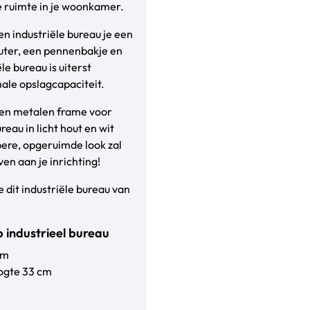
 ruimte in je woonkamer.
en industriële bureau je een
uter, een pennenbakje en
le bureau is uiterst
ale opslagcapaciteit.
een metalen frame voor
reau in licht hout en wit
bere, opgeruimde look zal
en aan je inrichting!
dit industriële bureau van
 industrieel bureau
cm
ogte 33 cm