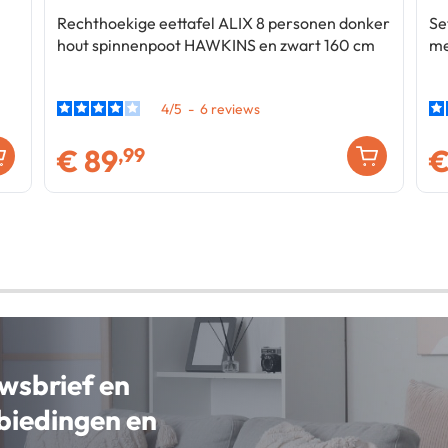
Rechthoekige eettafel ALIX 8 personen donker
Se
hout spinnenpoot HAWKINS en zwart 160 cm
me
4
/
5
-
6
€
89
,99
uwsbrief en
nbiedingen en