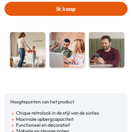
Ik koop
Hoogtepunten van het product
Chique retrolook in de stijl van de sixties
add
Maximale opbergcapaciteit
add
Functioneel en decoratief
add
Stabiele en stevige poten
add