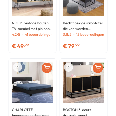
NOEMI vintage houten
Rechthoekige salontafel
E
TV-meubel met pin poot
die kan worden
S
113 cm
4.2
/
5
-
41
beoordelingen
omgebouwd tot een
3.8
/
5
-
12
beoordelingen
d
3
BOSTON eettafel met
h
€
49
€
79
,99
,99
industrieel ontwerp
favorite_border
favorite_border
CHARLOTTE
BOSTON 3-deurs
tweepersoonsbed met
dressoir, zwart,