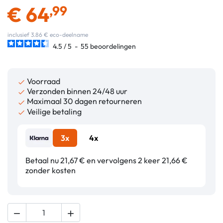
€
64
,99
inclusief 3.86 € eco-deelname
4.5
/
5
-
55
beoordelingen
Voorraad

Verzonden binnen 24/48 uur

Maximaal 30 dagen retourneren

Veilige betaling

3x
4x
Betaal nu 21,67 € en vervolgens 2 keer 21,66 €
zonder kosten

