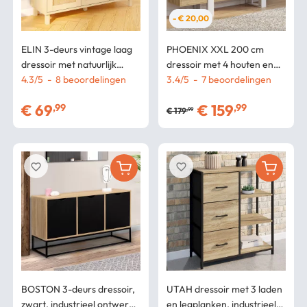
- € 20,00
ELIN 3-deurs vintage laag
PHOENIX XXL 200 cm
dressoir met natuurlijk
dressoir met 4 houten en
rieteffect 113 cm
4.3
/
5
-
8
beoordelingen
witte deuren
3.4
/
5
-
7
beoordelingen
€
69
€
159
,99
,99
€
179
,99
favorite_border
favorite_border
BOSTON 3-deurs dressoir,
UTAH dressoir met 3 laden
zwart, industrieel ontwerp
en legplanken, industrieel