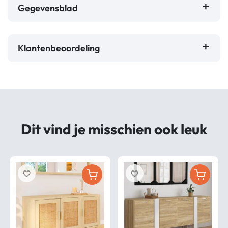
Gegevensblad
Klantenbeoordeling
Dit vind je misschien ook leuk
favorite_border
favorite_border