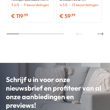
boxspring 140x190cm
3.6
/
5
-
9
beoordelingen
industrieel ontwerp 113
4.3
/
5
-
13
beoordelingen
PVC zwart
cm
€
119
€
59
,99
,99
Schrijf u in voor onze
nieuwsbrief en profiteer van al
onze aanbiedingen en
previews!