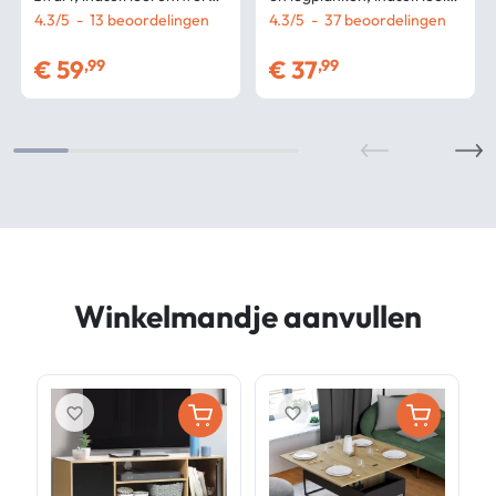
113 cm
4.3
/
5
-
13
beoordelingen
ontwerp, 70 cm
4.3
/
5
-
37
beoordelingen
€
59
€
37
,99
,99
Winkelmandje aanvullen
favorite_border
favorite_border