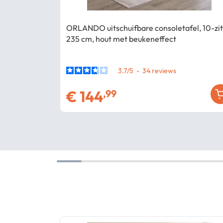
ORLANDO uitschuifbare consoletafel, 10-zit
235 cm, hout met beukeneffect
3.7
/
5
-
34
€
144
,99