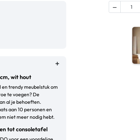

cm, wit hout
el en trendy meubelstuk om
 toe te voegen? De
an al je behoeften.
laats aan 10 personen en
hem niet meer nodig hebt.
en tot consoletafel
NDO voor een voordelige