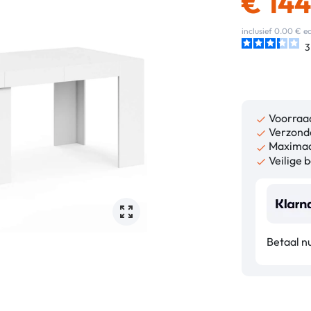
€
144
inclusief 0.00 € 
3
Voorraa

Verzonde

Maximaa

Veilige b

Betaal n