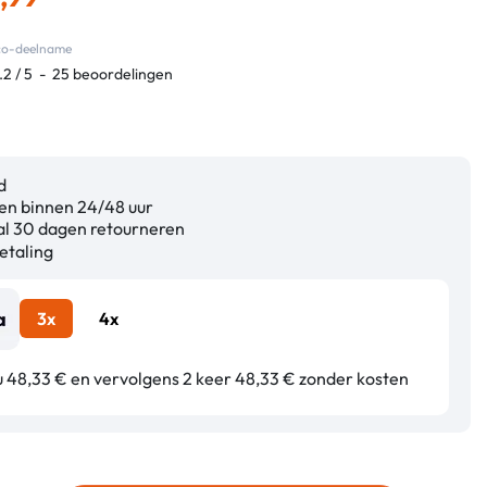
eco-deelname
.2
/
5
-
25
beoordelingen
d
n binnen 24/48 uur
l 30 dagen retourneren
etaling
3x
4x
u 48,33 € en vervolgens 2 keer 48,33 € zonder kosten