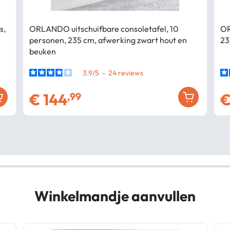
s,
ORLANDO uitschuifbare consoletafel, 10
OR
personen, 235 cm, afwerking zwart hout en
23
beuken
3.9
/
5
-
24
€
144
,99
Winkelmandje aanvullen