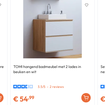
border
favorite_border
are
TOMI hangend badmeubel met 2 lades in
Se
beuken en wit
ne
3.5
/
5
-
2
€
54
,99