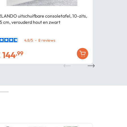
Korting
- € 
LANDO uitschuifbare consoletafel, 10-zits,
ORLANDO uits
5 cm, verouderd hout en zwart
personen, 30
4.8
/
5
-
8
€
144
€
,99
€
189
,99