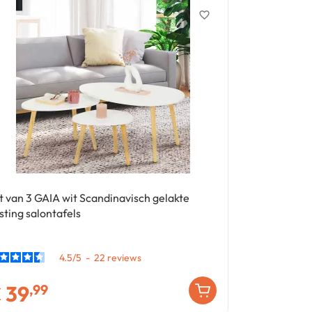
favorite_border
Korting
- € 
t van 3 GAIA wit Scandinavisch gelakte
ORLANDO uits
sting salontafels
personen, 30
4.5
/
5
-
22
€
39
€
,99
€
189
,99