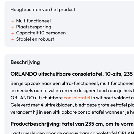
Hoogtepunten van het product
Multifunctioneel
add
Plaatsbesparing
add
Capaciteit 10 personen
add
Stabiel en robuust
add
Beschrijving
ORLANDO uitschuifbare consoletafel, 10-zits, 235 
Ben je op zoek naar een ultra-functioneel, multifunctione
je meubels aan te vullen en een designer touch aan je huis
ORLANDO uitschuifbare
consoletafel
in wit hout voldoet a
Geleverd met 4 uittrekbladen, biedt deze grote eettafel p
verandert hij in een uitklapbare consoletafel wanneer je 
Productbeschrijving: tafel van 235 cm, om te vorm
Laat u verleiden door de opvouwbare consoletafel ORLA