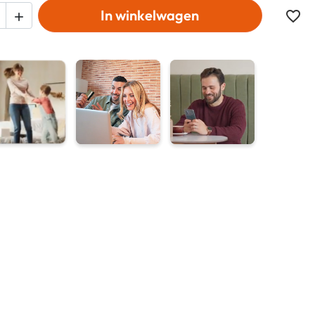
In winkelwagen
favorite_border
