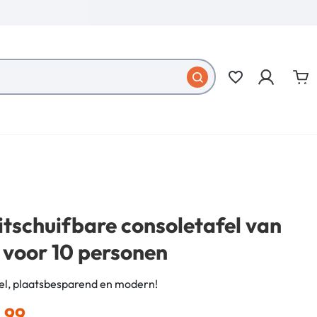
favorite_border
itschuifbare consoletafel van
 voor 10 personen
fel, plaatsbesparend en modern!
,99