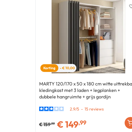
favorite_
Korting
- € 10,00
MARTY 120/170 x 50 x 180 cm witte uittrekb
kledingkast met 3 laden + legplanken +
dubbele hangruimte + grijs gordijn
2.9
/
5
-
15
€
149
,99
€
159
,99