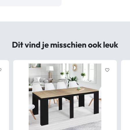
Dit vind je misschien ook leuk
border
favorite_border