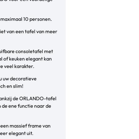
an maximaal 10 personen.
iet van een tafel van meer
!
uifbare consoletafel met
al of keuken elegant kan
e veel karakter.
 u uw decoratieve
ch en slim!
 dankzij de ORLANDO-tafel
n de ene functie naar de
t een massief frame van
eer elegant uit.