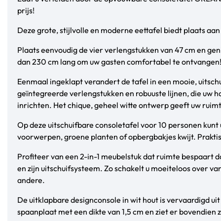
prijs!
Deze grote, stijlvolle en moderne eettafel biedt plaats a
Plaats eenvoudig de vier verlengstukken van 47 cm en gen
dan 230 cm lang om uw gasten comfortabel te ontvangen
Eenmaal ingeklapt verandert de tafel in een mooie, uitsch
geïntegreerde verlengstukken en robuuste lijnen, die uw h
inrichten. Het chique, geheel witte ontwerp geeft uw ruimt
Op deze uitschuifbare consoletafel voor 10 personen kunt
voorwerpen, groene planten of opbergbakjes kwijt. Praktis
Profiteer van een 2-in-1 meubelstuk dat ruimte bespaart
en zijn uitschuifsysteem. Zo schakelt u moeiteloos over va
andere.
De uitklapbare designconsole in wit hout is vervaardigd ui
spaanplaat met een dikte van 1,5 cm en ziet er bovendien z