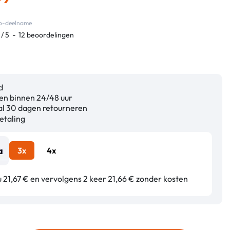
eco-deelname
/
5
-
12
beoordelingen
d
n binnen 24/48 uur
l 30 dagen retourneren
etaling
3x
4x
 21,67 € en vervolgens 2 keer 21,66 € zonder kosten