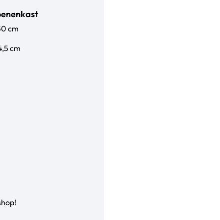
oenenkast
50 cm
4,5 cm
shop!