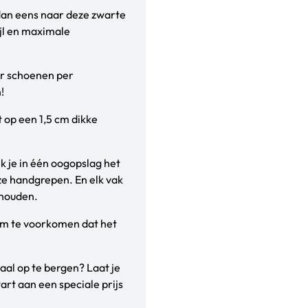
 dan eens naar deze zwarte
ijl en maximale
r schoenen per
!
 op een 1,5 cm dikke
 je in één oogopslag het
jze handgrepen. En elk vak
 houden.
om te voorkomen dat het
al op te bergen? Laat je
rt aan een speciale prijs