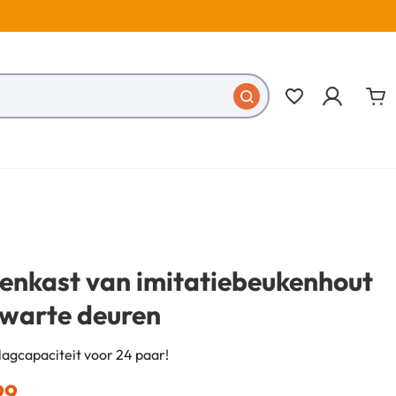
favorite_border
enkast van imitatiebeukenhout
zwarte deuren
agcapaciteit voor 24 paar!
99