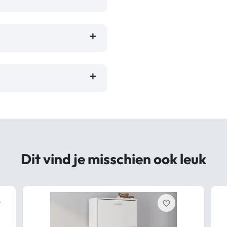
Dit vind je misschien ook leuk
er
favorite_border