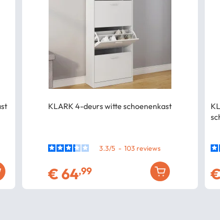
ast
KLARK 4-deurs witte schoenenkast
KL
sc
3.3
/
5
-
103
€
64
,99