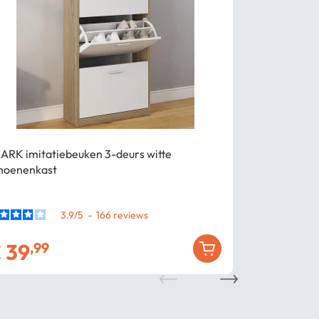
ARK imitatiebeuken 3-deurs witte
Betonlook K
hoenenkast
3.9
/
5
-
166
€
39
€
39
,99
,99