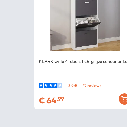
KLARK witte 4-deurs lichtgrijze schoenenk
3.9
/
5
-
47
€
64
,99