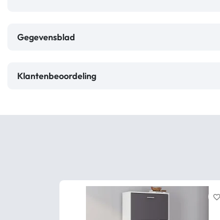
Gegevensblad
Klantenbeoordeling
favorite_bord