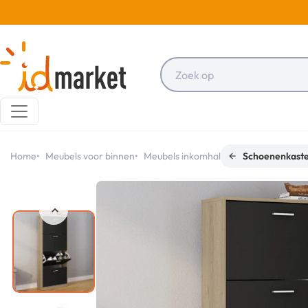
Home
Meubels voor binnen
Meubels inkomhal
Schoenenkast