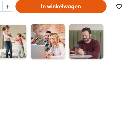
In winkelwagen
favorite_border
