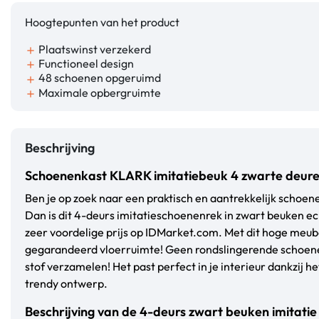
Hoogtepunten van het product
Plaatswinst verzekerd
add
Functioneel design
add
48 schoenen opgeruimd
add
Maximale opbergruimte
add
Beschrijving
Schoenenkast KLARK imitatiebeuk 4 zwarte deur
Ben je op zoek naar een praktisch en aantrekkelijk schoen
Dan is dit 4-deurs imitatieschoenenrek in zwart beuken ech
zeer voordelige prijs op IDMarket.com. Met dit hoge meub
gegarandeerd vloerruimte! Geen rondslingerende schoene
stof verzamelen! Het past perfect in je interieur dankzij he
trendy ontwerp.
Beschrijving van de 4-deurs zwart beuken imitati