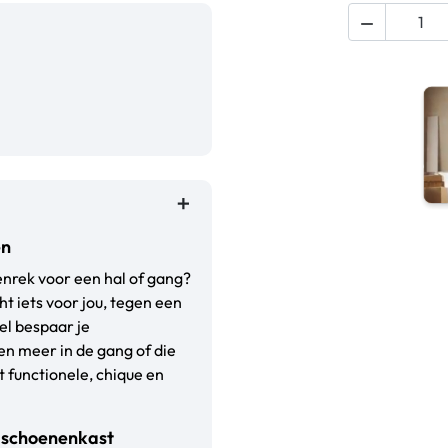

en
enrek voor een hal of gang?
t iets voor jou, tegen een
el bespaar je
n meer in de gang of die
t functionele, chique en
e schoenenkast