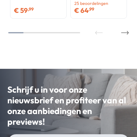
opbergbakjes
wieltjes
25
beoordelingen
€
59
€
64
,99
,99
Schrijf u in voor onze
nieuwsbrief en profiteer van al
onze aanbiedingen en
previews!