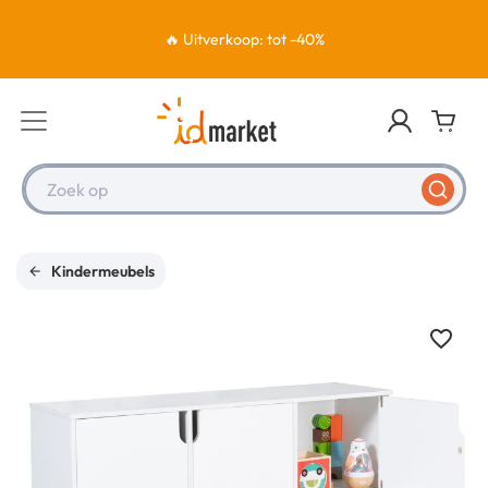
🔥 Uitverkoop: tot -40%
Zoek op
Kindermeubels
favorite_border