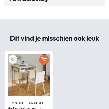
Dit vind je misschien ook leuk
favorite_border
Bureauset + 1 ANATOLE
kinderstoel met witte en