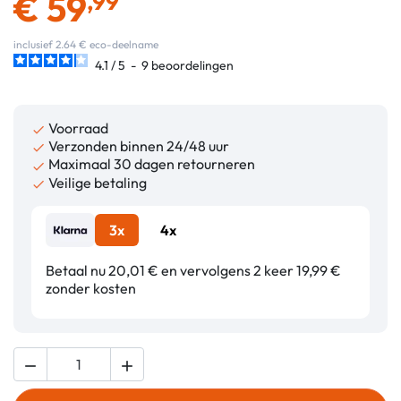
€
59
,99
inclusief 2.64 € eco-deelname
4.1
/
5
-
9
beoordelingen
Voorraad

Verzonden binnen 24/48 uur

Maximaal 30 dagen retourneren

Veilige betaling

3x
4x
Betaal nu 20,01 € en vervolgens 2 keer 19,99 €
zonder kosten

