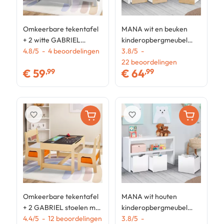
Omkeerbare tekentafel
MANA wit en beuken
O
+ 2 witte GABRIEL
kinderopbergmeubel
w
stoelen met
4.8
/
5
-
4
beoordelingen
met 3 kubusladen op
3.8
/
5
-
k
4
opbergbakken
wieltjes
22
beoordelingen
b
€
59
€
64
,99
,99
favorite_border
favorite_border
Omkeerbare tekentafel
MANA wit houten
+ 2 GABRIEL stoelen met
kinderopbergmeubel
beukenhouten
4.4
/
5
-
12
beoordelingen
met 3 kubusladen op
3.8
/
5
-