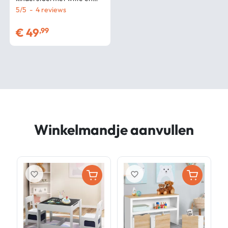
houten nis
5
/
5
-
4
€
49
,99
Winkelmandje aanvullen
favorite_border
favorite_border