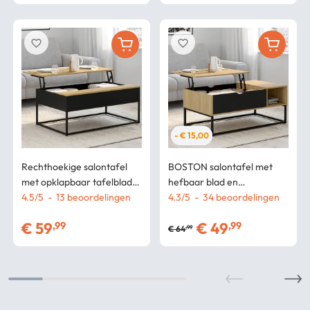
favorite_border
favorite_border
- € 15,00
Rechthoekige salontafel
BOSTON salontafel met
met opklapbaar tafelblad
hefbaar blad en
BOSTON 100 cm zwart
4.5
/
5
-
13
beoordelingen
opbergmeubels in
4.3
/
5
-
34
beoordelingen
industrieel design houten
industrieel ontwerp
€
59
€
49
,99
,99
tafelblad
€
64
,99