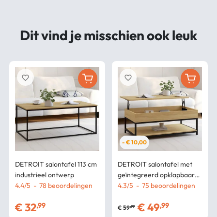
Dit vind je misschien ook leuk
favorite_border
favorite_border
- € 10,00
DETROIT salontafel 113 cm
DETROIT salontafel met
industrieel ontwerp
geïntegreerd opklapbaar
4.4
/
5
-
78
beoordelingen
blad en onderste plank met
4.3
/
5
-
75
beoordelingen
industrieel ontwerp
€
32
€
49
,99
,99
€
59
,99