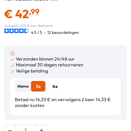
€
42
,99
inclusief 0.00 € eco-deelname
4.5
/
5
-
12
beoordelingen
info_outline
Verzonden binnen 24/48 uur

Maximaal 30 dagen retourneren

Veilige betaling

3x
4x
Betaal nu 14,33 € en vervolgens 2 keer 14,33 €
zonder kosten

