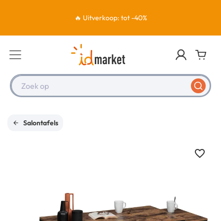
🔥 Uitverkoop: tot -40%
Zoek op
Salontafels
favorite_border