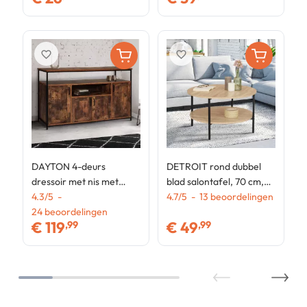
favorite_border
favorite_border
DAYTON 4-deurs
DETROIT rond dubbel
dressoir met nis met
blad salontafel, 70 cm,
verouderd effect in
4.3
/
5
-
industrieel ontwerp
4.7
/
5
-
13
beoordelingen
industrieel design 140 cm
24
beoordelingen
€
119
€
49
,99
,99