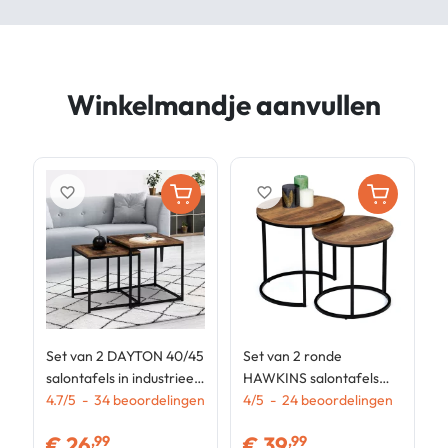
Winkelmandje aanvullen
favorite_border
favorite_border
Set van 2 DAYTON 40/45
Set van 2 ronde
A
salontafels in industrieel
HAWKINS salontafels
m
ontwerp met dikke
4.7
/
5
-
34
beoordelingen
40/45 in donker hout,
4
/
5
-
24
beoordelingen
d
3
bladen met distressed
industrieel ontwerp
e
€
26
€
39
,99
,99
effect