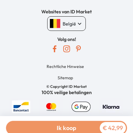
Websites van ID Market
keyboard_arrow_down
België
Volg ons!
Rechtliche Hinweise
Sitemap
© Copyright ID Market
100% veilige betalingen
Ik koop
€ 42,99