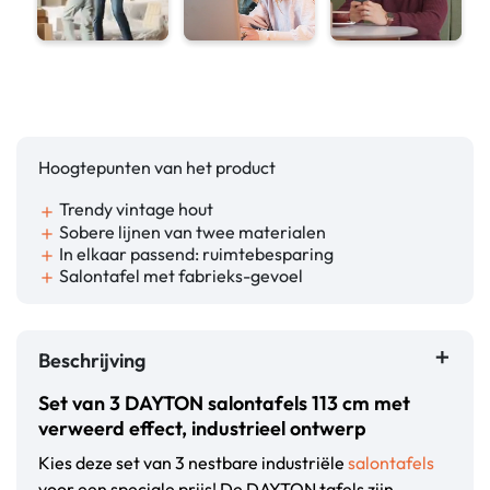
Hoogtepunten van het product
Trendy vintage hout
add
Sobere lijnen van twee materialen
add
In elkaar passend: ruimtebesparing
add
Salontafel met fabrieks-gevoel
add
Beschrijving
Set van 3 DAYTON salontafels 113 cm met
verweerd effect, industrieel ontwerp
Kies deze set van 3 nestbare industriële
salontafels
voor een speciale prijs! De DAYTON tafels zijn