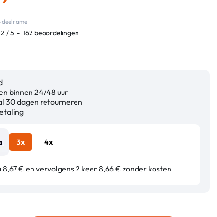
co-deelname
.2
/
5
-
162
beoordelingen
d
n binnen 24/48 uur
l 30 dagen retourneren
etaling
3x
4x
u 8,67 € en vervolgens 2 keer 8,66 € zonder kosten