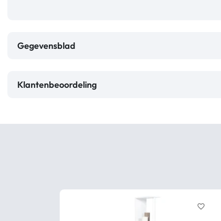
Gegevensblad
Klantenbeoordeling
favorite_border