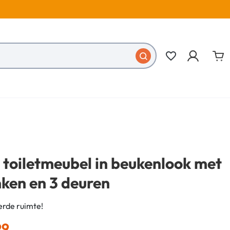
favorite_border
 toiletmeubel in beukenlook met
ken en 3 deuren
rde ruimte!
99