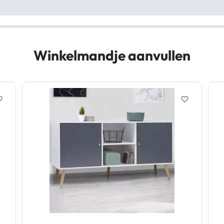
Winkelmandje aanvullen
border
favorite_border