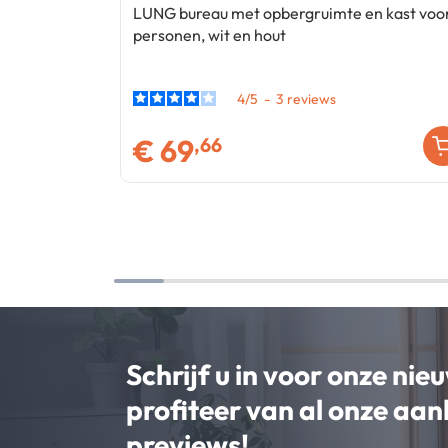
LUNG bureau met opbergruimte en kast voo
personen, wit en hout
4
/
5
-
3
€
69
,66
Schrijf u in voor onze nie
profiteer van al onze aa
previews!