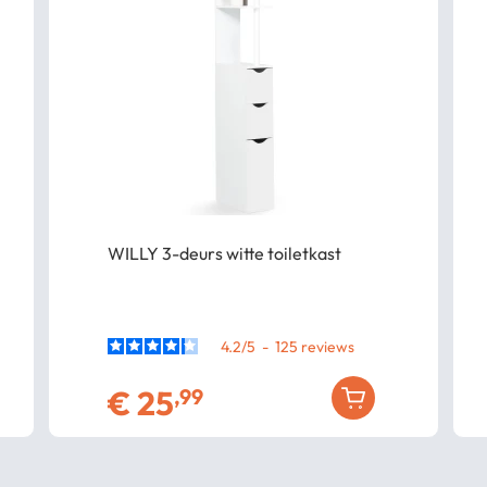
WILLY 3-deurs witte toiletkast
4.2
/
5
-
125
€
25
,99