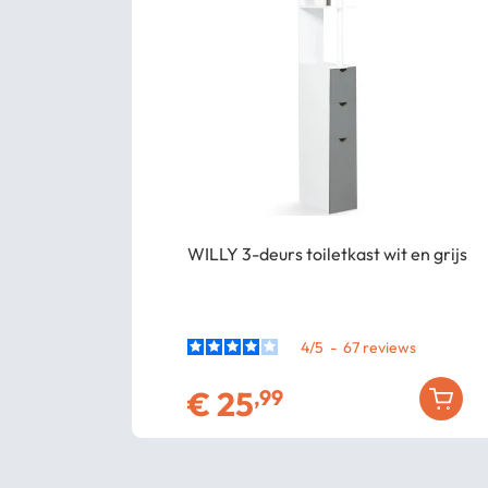
WILLY 3-deurs toiletkast wit en grijs
4
/
5
-
67
€
25
,99