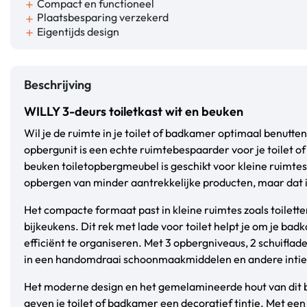
Compact en functioneel
add
Plaatsbesparing verzekerd
add
Eigentijds design
add
Beschrijving
WILLY 3-deurs toiletkast wit en beuken
Wil je de ruimte in je toilet of badkamer optimaal benutt
opbergunit is een echte ruimtebespaarder voor je toilet of 
beuken toiletopbergmeubel is geschikt voor kleine ruimtes 
opbergen van minder aantrekkelijke producten, maar dat is
Het compacte formaat past in kleine ruimtes zoals toilett
bijkeukens. Dit rek met lade voor toilet helpt je om je ba
efficiënt te organiseren. Met 3 opbergniveaus, 2 schuiflade
in een handomdraai schoonmaakmiddelen en andere intie
Het moderne design en het gemelamineerde hout van dit 
geven je toilet of badkamer een decoratief tintje. Met een 