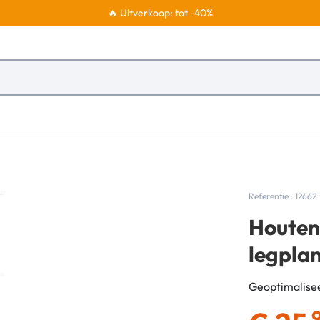
🔥 Uitverkoop: tot -40%
Referentie : 12662
Houten
legplan
Geoptimalisee
,