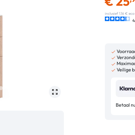
€
25
inclusief 1.16 € e
4
Voorraa

Verzonde

Maximaa

Veilige b

Betaal n