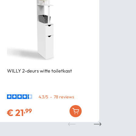
Korting
-
WILLY 2-deurs witte toiletkast
WILLY 3-de
4.3
/
5
-
78
€
21
,99
€
25
,99