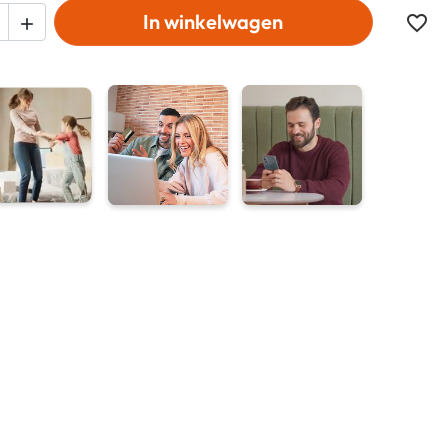
In winkelwagen
favorite_border
