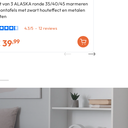
t van 3 ALASKA ronde 35/40/45 marmeren
WILLY 3-
lontafels met zwart houteffect en metalen
ten
4.3
/
5
-
12
€
39
€
2
,99