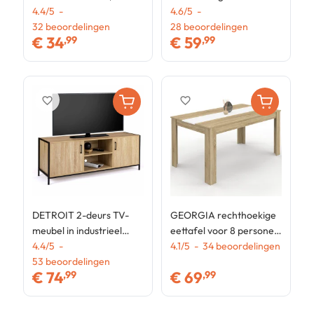
industrieel ontwerp
4.4
/
5
-
zwart en beuken imitatie
4.6
/
5
-
e
4
32
beoordelingen
140 x 80 cm
28
beoordelingen
€
34
€
59
,99
,99
favorite_border
favorite_border
DETROIT 2-deurs TV-
GEORGIA rechthoekige
meubel in industrieel
eettafel voor 8 personen
ontwerp 140 cm
4.4
/
5
-
in beukenimitatie en wit
4.1
/
5
-
34
beoordelingen
53
beoordelingen
160 x 80 cm
€
74
€
69
,99
,99