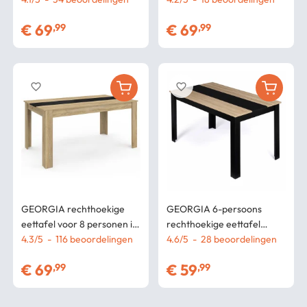
80 cm
€
69
€
69
,99
,99
favorite_border
favorite_border
GEORGIA rechthoekige
GEORGIA 6-persoons
eettafel voor 8 personen in
rechthoekige eettafel
beukenimitatie en zwart
4.3
/
5
-
116
beoordelingen
zwart en beuken imitatie
4.6
/
5
-
28
beoordelingen
160 x 80 cm
140 x 80 cm
€
69
€
59
,99
,99