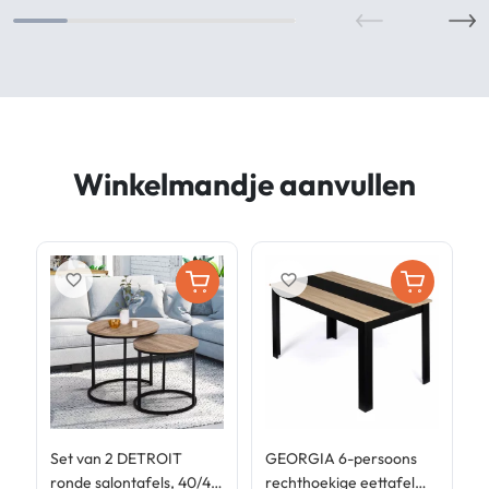
Winkelmandje aanvullen
favorite_border
favorite_border
Set van 2 DETROIT
GEORGIA 6-persoons
G
ronde salontafels, 40/45,
rechthoekige eettafel
r