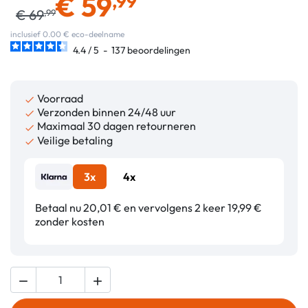
€
59
,99
€
69
,99
inclusief 0.00 € eco-deelname
4.4
/
5
-
137
beoordelingen
Voorraad

Verzonden binnen 24/48 uur

Maximaal 30 dagen retourneren

Veilige betaling

3x
4x
Betaal nu 20,01 € en vervolgens 2 keer 19,99 €
zonder kosten

