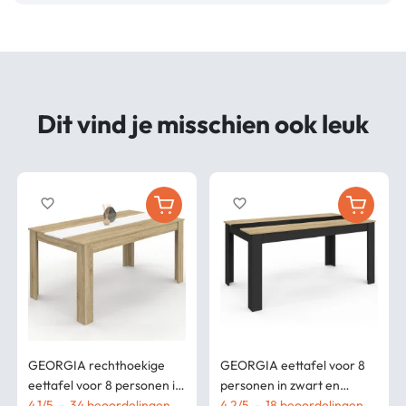
Dit vind je misschien ook leuk
favorite_border
favorite_border
GEORGIA rechthoekige
GEORGIA eettafel voor 8
eettafel voor 8 personen in
personen in zwart en
beukenimitatie en wit 160 x
4.1
/
5
-
34
beoordelingen
beuken imitatie 160 x 90 cm
4.2
/
5
-
18
beoordelingen