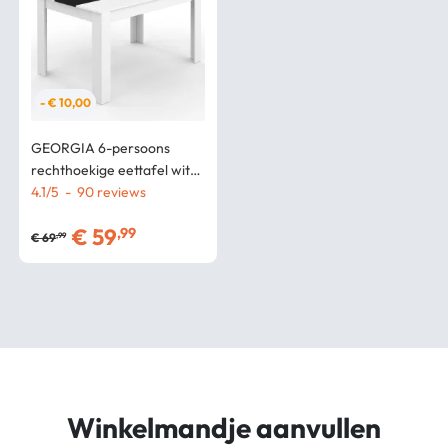
- € 10,00
GEORGIA 6-persoons
rechthoekige eettafel wit
en zwart 140 x 80 cm
4.1
/
5
-
90
€
59
,99
€
69
,99
Winkelmandje aanvullen