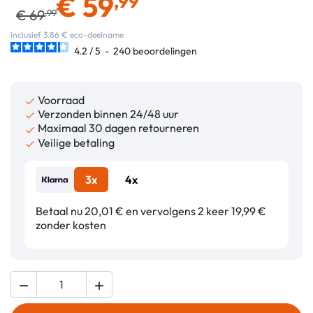
€
59
,99
€
69
,99
inclusief 3.86 € eco-deelname
4.2
/
5
-
240
beoordelingen
Voorraad

Verzonden binnen 24/48 uur

Maximaal 30 dagen retourneren

Veilige betaling

3x
4x
Betaal nu 20,01 € en vervolgens 2 keer 19,99 €
zonder kosten

