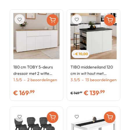
favorite_border
favorite_border
- € 10,00
180 cm TOBY 5-deurs
TIBO middeneiland 120
G
dressoir met 2 witte
cm in wit hout met
r
laden en houten blad
1.5
/
5
-
2
beoordelingen
antracietgrijs werkblad
3.5
/
5
-
13
beoordelingen
e
4
1
€
169
€
139
,99
,99
€
149
,99
favorite_border
favorite_border