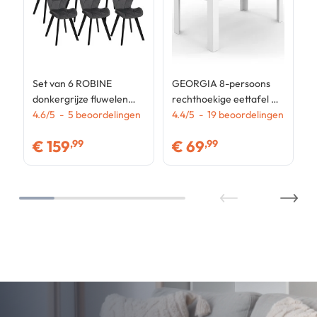
Set van 6 ROBINE
GEORGIA 8-persoons
donkergrijze fluwelen
rechthoekige eettafel wit
stoelen met zwarte
4.6
/
5
-
5
beoordelingen
en zwart 160 x 80 cm
4.4
/
5
-
19
beoordelingen
poten
€
159
€
69
,99
,99