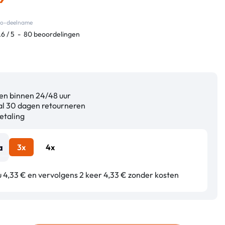
eco-deelname
.6
/
5
-
80
beoordelingen
n binnen 24/48 uur
l 30 dagen retourneren
etaling
3x
4x
u 4,33 € en vervolgens 2 keer 4,33 € zonder kosten