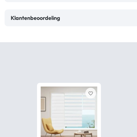
Klantenbeoordeling
favorite_border