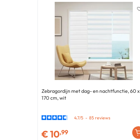
favorite_
Zebragordijn met dag- en nachtfunctie, 60 x
170 cm, wit
4.7
/
5
-
85
€
10
,99