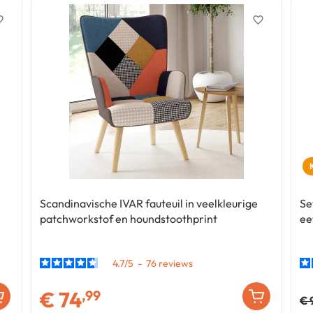
border
favorite_border
Scandinavische IVAR fauteuil in veelkleurige
Se
patchworkstof en houndstoothprint
ee
4.7
/
5
-
76
€
74
,99
€