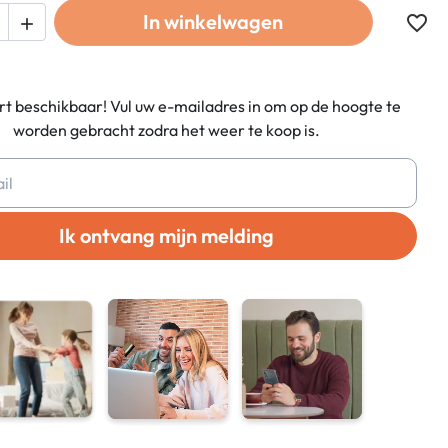
In winkelwagen
favorite_border

t beschikbaar! Vul uw e-mailadres in om op de hoogte te
worden gebracht zodra het weer te koop is.
Ik ontvang mijn melding