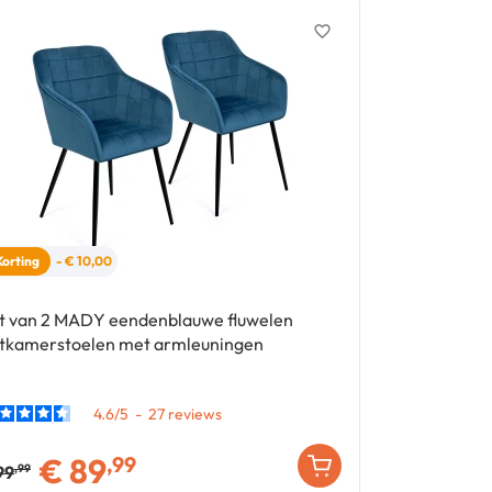
favorite_border
Korting
- € 10,00
t van 2 MADY eendenblauwe fluwelen
Set van 2 ant
tkamerstoelen met armleuningen
135x240 cm
4.6
/
5
-
27
€
89
€
19
,99
,99
99
,99