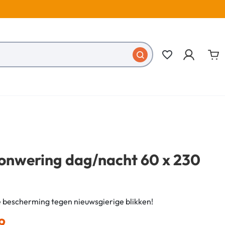
favorite_border
zonwering dag/nacht 60 x 230
 bescherming tegen nieuwsgierige blikken!
9