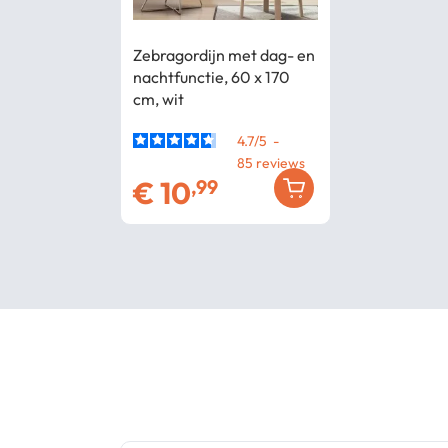
Zebragordijn met dag- en
nachtfunctie, 60 x 170
cm, wit
4.7
/
5
-
85
€
10
,99