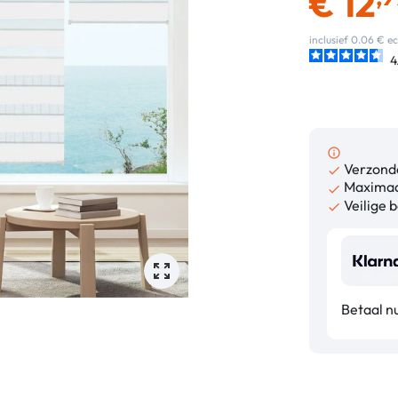
€
12
inclusief 0.06 € 
4
info_outline
Verzonde

Maximaa

Veilige b

Betaal n