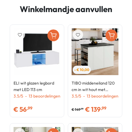
Winkelmandje aanvullen
favorite_border
favorite_border
- € 10,00
ELI wit glazen legbord
TIBO middeneiland 120
R
met LED 113 cm
cm in wit hout met
m
3.5
/
5
-
13
beoordelingen
antracietgrijs werkblad
3.5
/
5
-
13
beoordelingen
t
3
e
€
56
€
139
,99
,99
e
€
149
,99