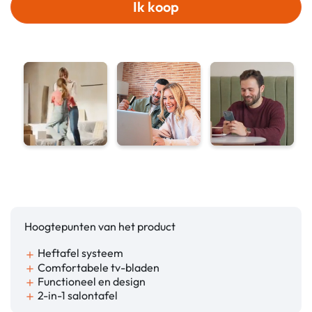
Ik koop
Hoogtepunten van het product
Heftafel systeem
add
Comfortabele tv-bladen
add
Functioneel en design
add
2-in-1 salontafel
add