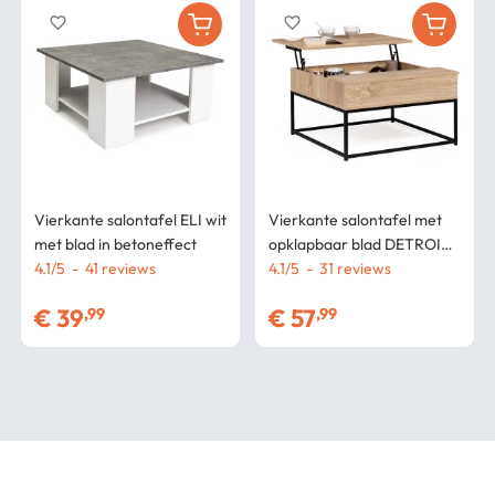
favorite_border
favorite_border
Vierkante salontafel ELI wit
Vierkante salontafel met
met blad in betoneffect
opklapbaar blad DETROIT
4.1
/
5
-
41
industrieel ontwerp
4.1
/
5
-
31
€
39
€
57
,99
,99