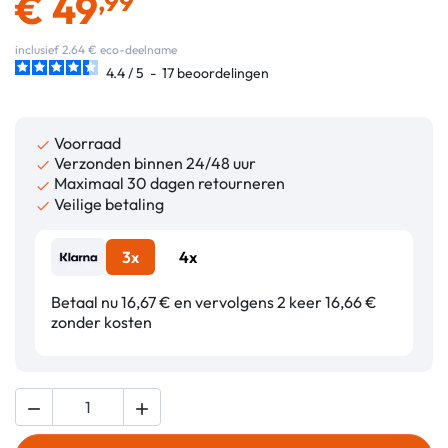
€
49
,99
inclusief 2.64 € eco-deelname
4.4
/
5
-
17
beoordelingen
Voorraad

Verzonden binnen 24/48 uur

Maximaal 30 dagen retourneren

Veilige betaling

3x
4x
Betaal nu 16,67 € en vervolgens 2 keer 16,66 €
zonder kosten

