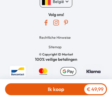
keyboard_arrow_down
België
Volg ons!
Rechtliche Hinweise
Sitemap
© Copyright ID Market
100% veilige betalingen
Ik koop
€ 49,99