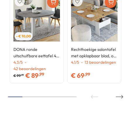
favorite_border
favorite_border
- € 10,00
DONA ronde
Rechthoekige salontafel
uitschuifbare eettafel 4-
met opklapbaar blad, om
8 personen wit betonnen
4.3
/
5
-
te vormen tot een TARA
4.1
/
5
-
13
beoordelingen
effect blad 120-160 cm
42
beoordelingen
eettafel in wit hout en
€
89
€
69
,99
,99
imitatiebeuken
€
99
,99