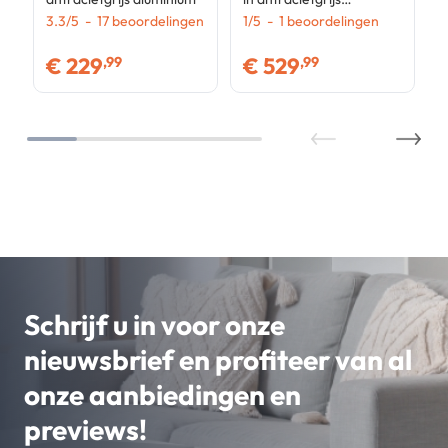
3.3
/
5
-
17
beoordelingen
aluminium
1
/
5
-
1
beoordelingen
€
229
€
529
,99
,99
Schrijf u in voor onze
nieuwsbrief en profiteer van al
onze aanbiedingen en
previews!