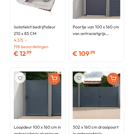
Isolatiekit bedrijfsdeur
Poortje van 100 x 160 cm
G
210 x 85 CM
van antracietgrijs
r
4.3
/
5
-
geperforeerd staal
d
3
198
beoordelingen
8
€
12
€
109
,99
,99
favorite_border
favorite_border
Loopdeur 100 x 160 cm in
302 x 160 cm draaipoort
antracietgrijs aluminium
in antracietgrijs