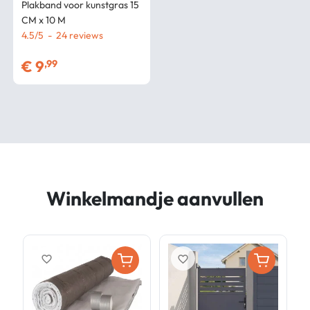
Plakband voor kunstgras 15
CM x 10 M
4.5
/
5
-
24
€
9
,99
Winkelmandje aanvullen
favorite_border
favorite_border