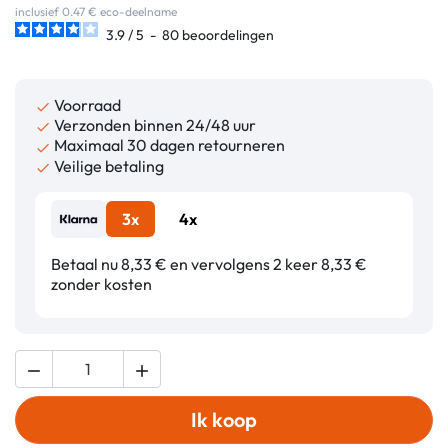
inclusief 0.47 € eco-deelname
3.9
/
5
-
80
beoordelingen
Voorraad

Verzonden binnen 24/48 uur

Maximaal 30 dagen retourneren

Veilige betaling

3x
4x
Betaal nu 8,33 € en vervolgens 2 keer 8,33 €
zonder kosten


Ik koop