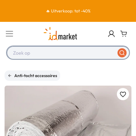
🔥 Uitverkoop: tot -40%
Zoek op
Anti-tocht accessoires
favorite_border