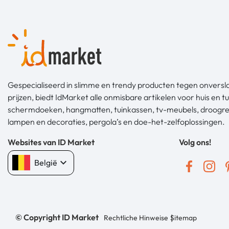
Gespecialiseerd in slimme en trendy producten tegen onvers
prijzen, biedt IdMarket alle onmisbare artikelen voor huis en tu
schermdoeken, hangmatten, tuinkassen, tv-meubels, droogr
lampen en decoraties, pergola’s en doe-het-zelfoplossingen.
Websites van ID Market
Volg ons!
keyboard_arrow_down
België
© Copyright ID Market
Rechtliche Hinweise
Sitemap