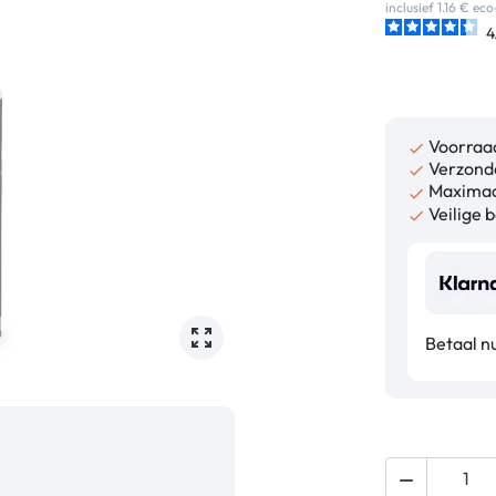
inclusief 1.16 € e
4
Voorraa

Verzonde

Maximaa

Veilige b

Betaal n
