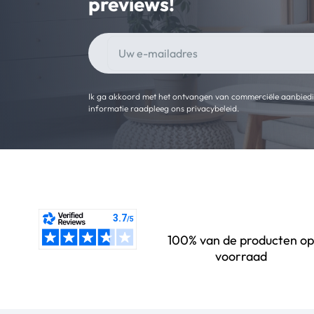
previews!
Ik ga akkoord met het ontvangen van commerciële aanbied
informatie raadpleeg ons privacybeleid.
100% van de producten op
voorraad