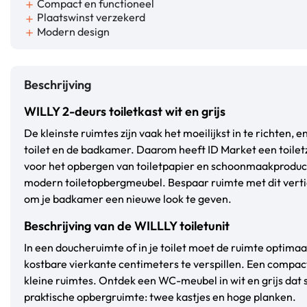
Compact en functioneel
add
Plaatswinst verzekerd
add
Modern design
add
Beschrijving
WILLY 2-deurs toiletkast wit en grijs
De kleinste ruimtes zijn vaak het moeilijkst in te richten, e
toilet en de badkamer. Daarom heeft ID Market een toiletzu
voor het opbergen van toiletpapier en schoonmaakproduc
modern toiletopbergmeubel. Bespaar ruimte met dit verti
om je badkamer een nieuwe look te geven.
Beschrijving van de WILLLY toiletunit
In een doucheruimte of in je toilet moet de ruimte optim
kostbare vierkante centimeters te verspillen. Een compac
kleine ruimtes. Ontdek een WC-meubel in wit en grijs dat 
praktische opbergruimte: twee kastjes en hoge planken.