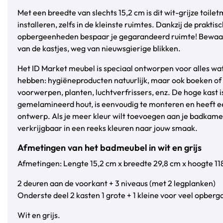
Met een breedte van slechts 15,2 cm is dit wit-grijze toile
installeren, zelfs in de kleinste ruimtes. Dankzij de praktis
opbergeenheden bespaar je gegarandeerd ruimte! Bewaar j
van de kastjes, weg van nieuwsgierige blikken.
Het ID Market meubel is speciaal ontworpen voor alles wa
hebben: hygiëneproducten natuurlijk, maar ook boeken of t
voorwerpen, planten, luchtverfrissers, enz. De hoge kast 
gemelamineerd hout, is eenvoudig te monteren en heeft een
ontwerp. Als je meer kleur wilt toevoegen aan je badkame
verkrijgbaar in een reeks kleuren naar jouw smaak.
Afmetingen van het badmeubel in wit en grijs
Afmetingen: Lengte 15,2 cm x breedte 29,8 cm x hoogte 11
2 deuren aan de voorkant + 3 niveaus (met 2 legplanken)
Onderste deel 2 kasten 1 grote + 1 kleine voor veel opbergc
Wit en grijs.