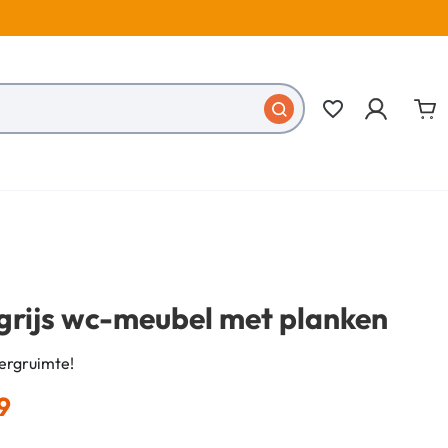
favorite_border
grijs wc-meubel met planken
ergruimte!
9