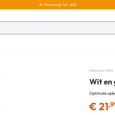
🔥 Uitverkoop: tot -40%
Referentie : 12415
Wit en 
Optimale opb
€
21
,9