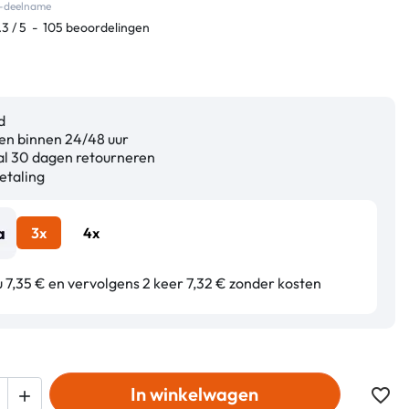
co-deelname
.3
/
5
-
105
beoordelingen
d
n binnen 24/48 uur
l 30 dagen retourneren
etaling
3x
4x
u 7,35 € en vervolgens 2 keer 7,32 € zonder kosten
In winkelwagen
favorite_border
