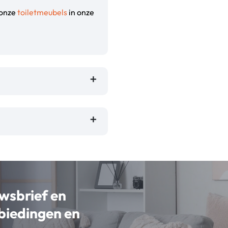
 onze
toiletmeubels
in onze
uwsbrief en
nbiedingen en