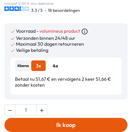
inclusief 0.00 € eco-deelname
3.3
/
5
-
18
beoordelingen
Voorraad -
volumineus product
info_outline

Verzonden binnen 24/48 uur

Maximaal 30 dagen retourneren

Veilige betaling

3x
4x
Betaal nu 51,67 € en vervolgens 2 keer 51,66 €
zonder kosten


Ik koop