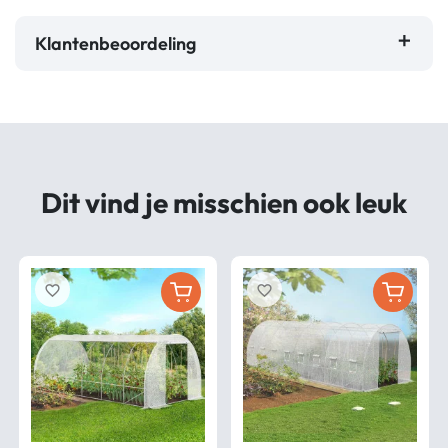
Klantenbeoordeling
Dit vind je misschien ook leuk
favorite_border
favorite_border