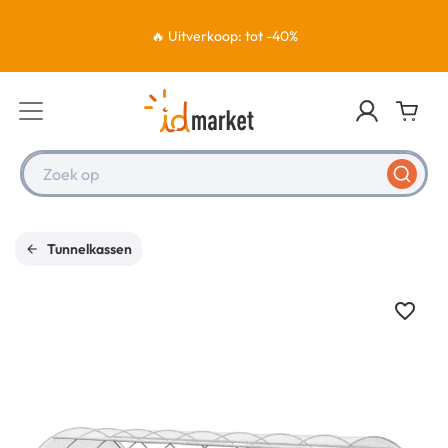
🔥 Uitverkoop: tot -40%
Zoek op
Tunnelkassen
favorite_border