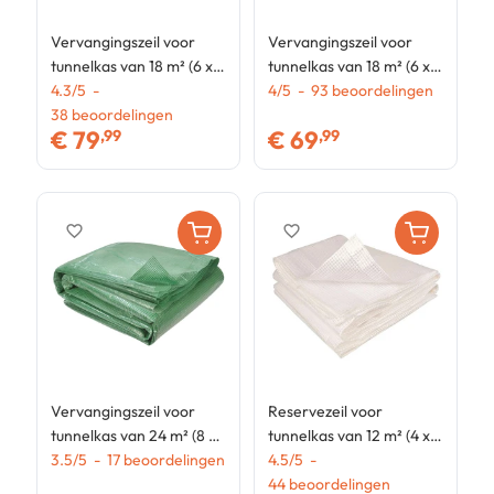
Vervangingszeil voor
Vervangingszeil voor
V
tunnelkas van 18 m² (6 x 3
tunnelkas van 18 m² (6 x 3
t
x 2 m), UV-bestendig,
4.3
/
5
-
x 2 m), UV-bestendig,
4
/
5
-
93
beoordelingen
x
4
met deur en ramen,
38
beoordelingen
met deur en ramen,
m
€
79
€
69
,99
,99
CRIMÉE, wit, geschikt
CRIMÉE, wit
g
voor alle seizoen
favorite_border
favorite_border
Vervangingszeil voor
Reservezeil voor
tunnelkas van 24 m² (8 x
tunnelkas van 12 m² (4 x 3
3 x 2 m), UV-bestendig,
3.5
/
5
-
17
beoordelingen
x 2 m), UV-bestendig,
4.5
/
5
-
met deur en ramen, van
met deur en ramen,
44
beoordelingen