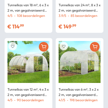
Tunnelkas van 18 m², 6 x 3 x
Tunnelkas van 24 m², 8 x 3 x
2 m, van gegalvaniseerd
2 m, van gegalvaniseerd
staal + UV-bestendig zeil
4
/
5
-
108
beoordelingen
staal + UV-bestendig zeil,
3.9
/
5
-
85
beoordelingen
met deur en ramen,
met deur en ramen, van
€
114
€
149
,99
,99
CRIMÉE, wit, geschikt voor
het merk DES ANDES, wit
all
favorite_border
favorite_border
Tunnelkas van 12 m², 4 x 3 x
Tunnelkas van 6 m², 3 x 2 x
2 m, van gegalvaniseerd
2 m, van gegalvaniseerd
staal + UV-bestendig zeil
4
/
5
-
90
beoordelingen
staal + UV-bestendig zeil
4.1
/
5
-
198
beoordelingen
met witte ZEBRA-deur en -
met deur en ramen, ROMA,