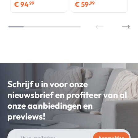
€
94
€
59
,99
,99
DES ANDES, groen
ZEBRA, wit, geschikt
voor alle seizoenen
Schrijf u in voor onze
nieuwsbrief en profiteer van al
onze aanbiedingen en
previews!