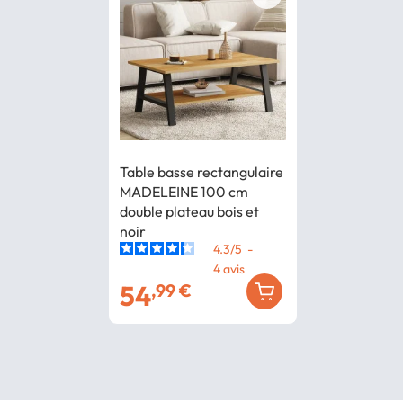
Table basse rectangulaire
MADELEINE 100 cm
double plateau bois et
noir
4.3
/
5
-
4
avis
54
,99 €