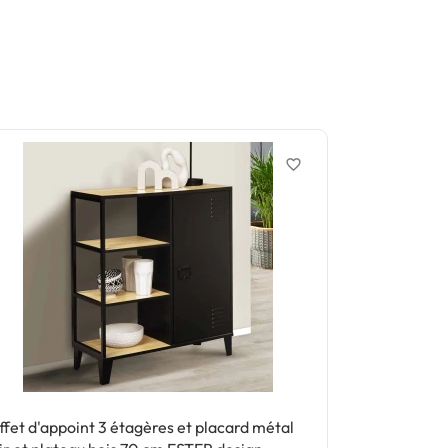
favorite_border
ffet d'appoint 3 étagères et placard métal
Lot de 2 tab