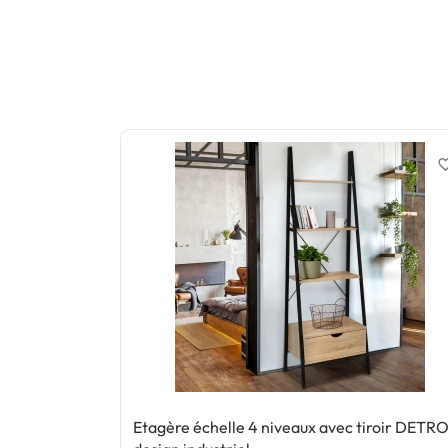
favorite_
Etagère échelle 4 niveaux avec tiroir DETR