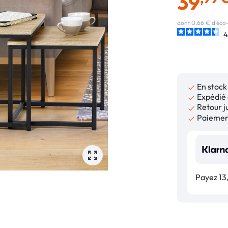
39
dont 0.66 € d'éco-
4
En stock

Expédié 

Retour ju

Paiement

Payez 13,