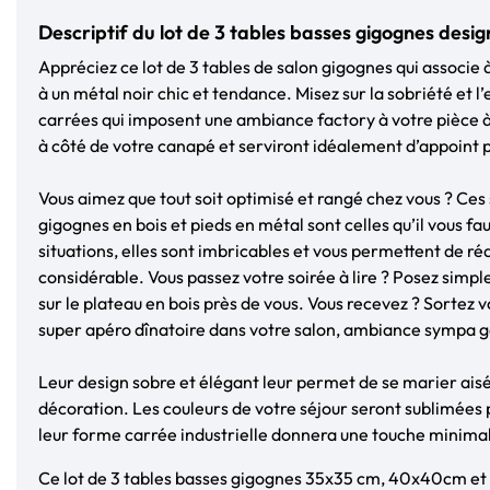
Descriptif du lot de 3 tables basses gigognes design
Appréciez ce lot de 3 tables de salon gigognes qui associe à
à un métal noir chic et tendance. Misez sur la sobriété et l’
carrées qui imposent une ambiance factory à votre pièce à
à côté de votre canapé et serviront idéalement d’appoint p
Vous aimez que tout soit optimisé et rangé chez vous ? Ces 
gigognes en bois et pieds en métal sont celles qu’il vous fa
situations, elles sont imbricables et vous permettent de réa
considérable. Vous passez votre soirée à lire ? Posez simp
sur le plateau en bois près de vous. Vous recevez ? Sortez v
super apéro dînatoire dans votre salon, ambiance sympa g
Leur design sobre et élégant leur permet de se marier ais
décoration. Les couleurs de votre séjour seront sublimées p
leur forme carrée industrielle donnera une touche minima
Ce lot de 3 tables basses gigognes 35x35 cm, 40x40cm e