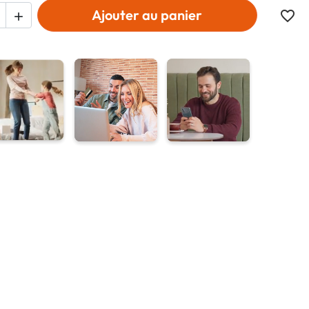
Ajouter au panier
favorite_border
