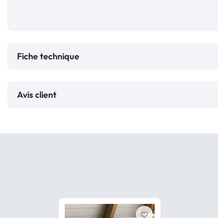
Fiche technique
Avis client
favorite_border