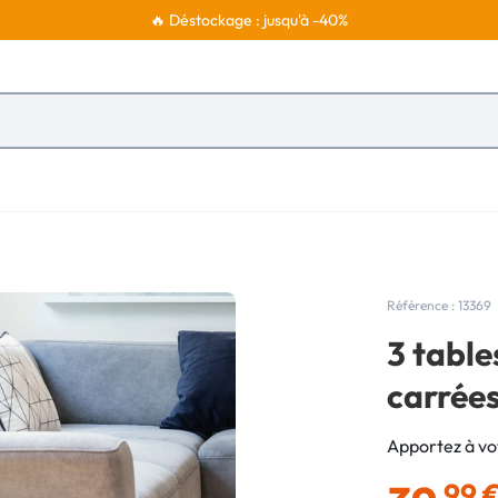
🔥 Déstockage : jusqu'à -40%
Référence : 13369
3 table
carrée
Apportez à vot
,99 