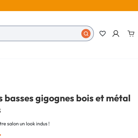
favorite_border
s basses gigognes bois et métal
s
re salon un look indus !
€