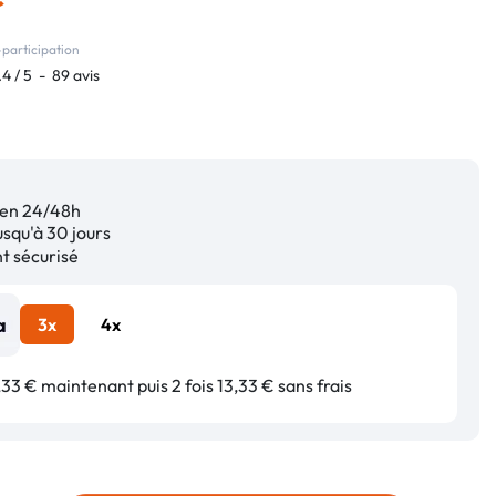
participation
.4
/
5
-
89
avis
en 24/48h
squ'à 30 jours
 sécurisé
3x
4x
33 € maintenant puis 2 fois 13,33 € sans frais