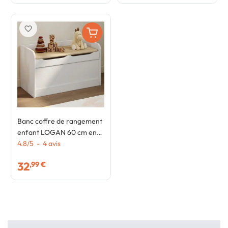
favorite_border
Banc coffre de rangement
enfant LOGAN 60 cm en
bois blanc et hêtre
4.8
/
5
-
4
avis
32
,99 €