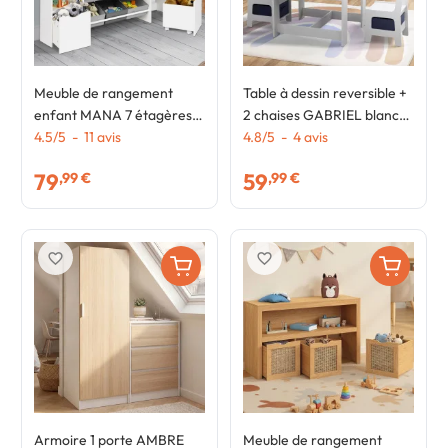
Meuble de rangement
Table à dessin reversible +
enfant MANA 7 étagères,
2 chaises GABRIEL blanc
9 bacs en tissu et 2 cubes
4.5
/
5
-
11
avis
avec bacs de rangement
4.8
/
5
-
4
avis
sur roulettes blanc
79
59
,99 €
,99 €
favorite_border
favorite_border
Armoire 1 porte AMBRE
Meuble de rangement