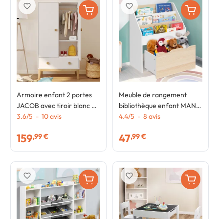
favorite_border
favorite_border
Armoire enfant 2 portes
Meuble de rangement
JACOB avec tiroir blanc et
bibliothèque enfant MANA
bois
3.6
/
5
-
10
avis
3 étagères et 1 bac sur
4.4
/
5
-
8
avis
roulettes blanc et hêtre
159
47
,99 €
,99 €
favorite_border
favorite_border