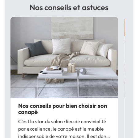
Nos conseils et astuces
Nos conseils pour bien choisir son
Co
canapé
en
C’est la star du salon : lieu de convivialité
Le
par excellence, le canapé est le meuble
po
indispensable de votre maison. Il est donc
ef