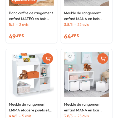
Banc coffre de rangement
Meuble de rangement
enfant MATEO en bois
enfant MANA en bois
blanc
5
/
5
-
2
avis
blanc et hêtre 3 tiroirs
3.8
/
5
-
22
avis
cubes sur roulettes
49
64
,99 €
,99 €
favorite_border
favorite_border
Meuble de rangement
Meuble de rangement
EMMA étagère jouets et
enfant MANA en bois
bibliothèque enfant en bois
4.4
/
5
-
5
avis
blanc 3 tiroirs cubes sur
3.8
/
5
-
25
avis