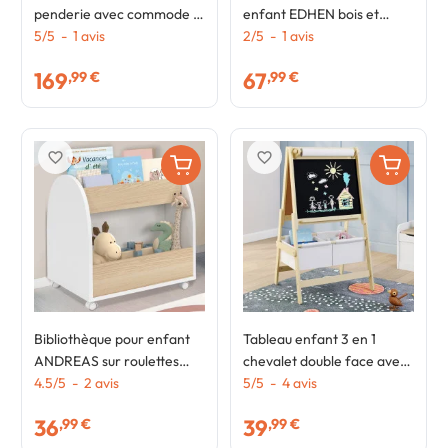
penderie avec commode 3
enfant EDHEN bois et
tiroirs 100 cm modulable
5
/
5
-
1
avis
cannage 3 tiroirs cubes sur
2
/
5
-
1
avis
façon hêtre et blanc
roulettes
169
67
,99 €
,99 €
favorite_border
favorite_border
Bibliothèque pour enfant
Tableau enfant 3 en 1
ANDREAS sur roulettes
chevalet double face avec
hêtre et blanc
4.5
/
5
-
2
avis
rouleau de papier et 2
5
/
5
-
4
avis
paniers de rangement
36
39
,99 €
,99 €