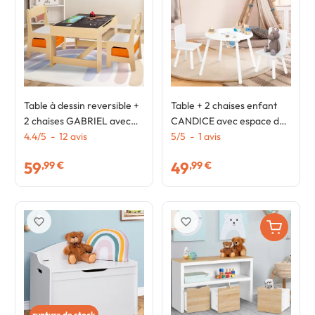
Table à dessin reversible +
Table + 2 chaises enfant
2 chaises GABRIEL avec
CANDICE avec espace de
bacs de rangement bois
4.4
/
5
-
12
avis
rangement en bois blanc
5
/
5
-
1
avis
façon hêtre
59
49
,99 €
,99 €
favorite_border
favorite_border
rupture de stock