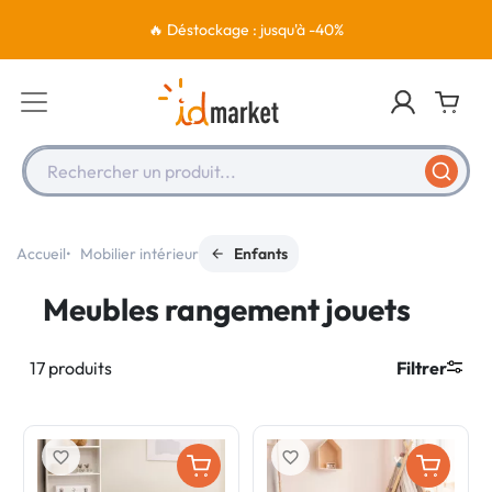
🔥 Déstockage : jusqu'à -40%
Rechercher un produit...
Accueil
Mobilier intérieur
Enfants
Meubles rangement jouets
17 produits
Filtrer
favorite_border
favorite_border