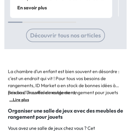
normal de vouloir le choisir avec soin pour
en
En savoir plus
En
qu’il s’intègre parfaitement à votre
ho
intérieur et vous apporte confort et...
ré
es
Découvrir tous nos articles
La chambre d’un enfant est bien souvent en désordre :
c’est un endroit qui vit ! Pour tous vos besoins de
rangements, ID Market a en stock de bonnes idées à
prix bas. Trouvez le meuble de rangement pour jouets
Besoin d’un coffre de rangement,
qu’il vous faut, et offrez la possibilité à votre enfant de
...Lire plus
mieux s’organiser dans son petit univers.
Organiser une salle de jeux avec des meubles de
rangement pour jouets
Vous avez une salle de jeux chez vous ? Cet