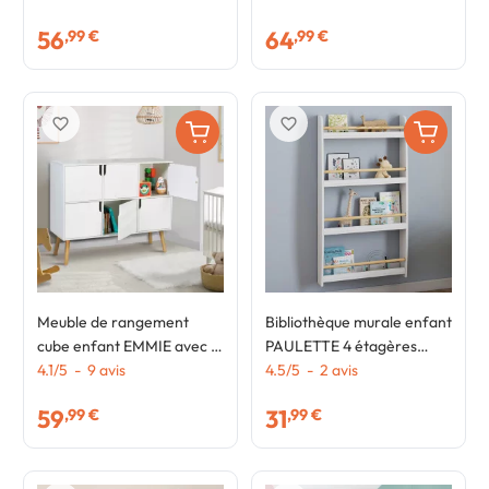
blanc
roulettes
56
64
,99 €
,99 €
favorite_border
favorite_border
Meuble de rangement
Bibliothèque murale enfant
cube enfant EMMIE avec 6
PAULETTE 4 étagères
cases en bois blanc
4.1
/
5
-
9
avis
blanc et bois
4.5
/
5
-
2
avis
59
31
,99 €
,99 €