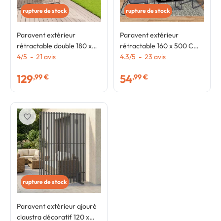
rupture de stock
rupture de stock
Paravent extérieur
Paravent extérieur
rétractable double 180 x
rétractable 160 x 500 CM
800 CM gris anthracite
4
/
5
-
21
avis
gris anthracite store
4.3
/
5
-
23
avis
store latéral
latéral
129
54
,99 €
,99 €
favorite_border
rupture de stock
Paravent extérieur ajouré
claustra décoratif 120 x