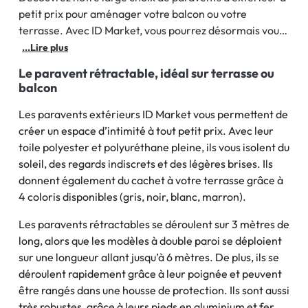
petit prix pour aménager votre balcon ou votre
terrasse. Avec ID Market, vous pourrez désormais vous
isoler facilement du soleil et des regards, grâce à nos
...Lire plus
nombreux paravents rétractables. Ces paravents pas
Le paravent rétractable, idéal sur terrasse ou
chers vous permettent de créer une séparation efficace
balcon
en un clin
Les paravents extérieurs ID Market vous permettent de
créer un espace d’intimité à tout petit prix. Avec leur
toile polyester et polyuréthane pleine, ils vous isolent du
soleil, des regards indiscrets et des légères brises. Ils
donnent également du cachet à votre terrasse grâce à
4 coloris disponibles (gris, noir, blanc, marron).
Les paravents rétractables se déroulent sur 3 mètres de
long, alors que les modèles à double paroi se déploient
sur une longueur allant jusqu’à 6 mètres. De plus, ils se
déroulent rapidement grâce à leur poignée et peuvent
être rangés dans une housse de protection. Ils sont aussi
très robustes, grâce à leurs pieds en aluminium et fer