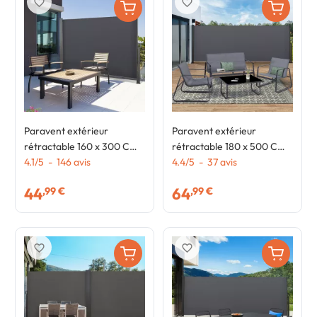
favorite_border
favorite_border
Paravent extérieur
Paravent extérieur
rétractable 160 x 300 CM
rétractable 180 x 500 CM
gris anthracite store
4.1
/
5
-
146
avis
gris anthracite store
4.4
/
5
-
37
avis
latéral
latéral
44
64
,99 €
,99 €
favorite_border
favorite_border