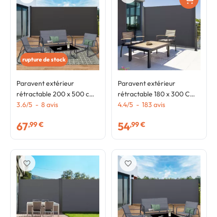
rupture de stock
Paravent extérieur
Paravent extérieur
rétractable 200 x 500 cm
rétractable 180 x 300 CM
gris anthracite store
3.6
/
5
-
8
avis
gris anthracite store
4.4
/
5
-
183
avis
latéral
latéral
67
54
,99 €
,99 €
favorite_border
favorite_border