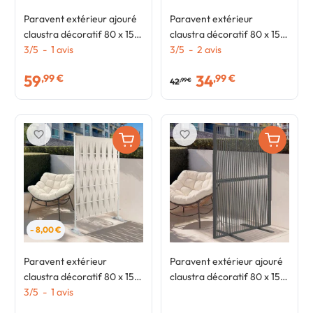
Paravent extérieur ajouré
Paravent extérieur
claustra décoratif 80 x 150
claustra décoratif 80 x 150
cm persiennes verticales
3
/
5
-
1
avis
cm sangles et métal gris
3
/
5
-
2
avis
métal beige
anthracite
59
34
,99 €
,99 €
42
,99 €
favorite_border
favorite_border
- 8,00 €
Paravent extérieur
Paravent extérieur ajouré
claustra décoratif 80 x 150
claustra décoratif 80 x 150
cm sangles beige et métal
3
/
5
-
1
avis
cm RIO cordage effet rotin
blanc
et métal gris anthracite