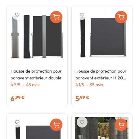
favorite_border
favorite_border
Housse de protection pour
Housse de protection pour
paravent extérieur double
paravent extérieur H.200
4.2
/
5
-
48
avis
CM
4.1
/
5
-
35
avis
6
5
,99 €
,99 €
favorite_border
favorite_border