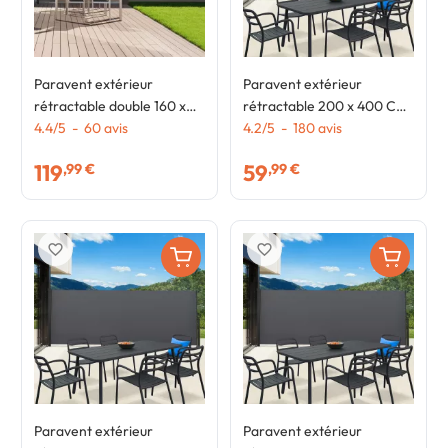
Paravent extérieur
Paravent extérieur
rétractable double 160 x
rétractable 200 x 400 CM
800 CM gris anthracite
4.4
/
5
-
60
avis
gris anthracite store
4.2
/
5
-
180
avis
store latéral
latéral
119
59
,99 €
,99 €
favorite_border
favorite_border
Paravent extérieur
Paravent extérieur