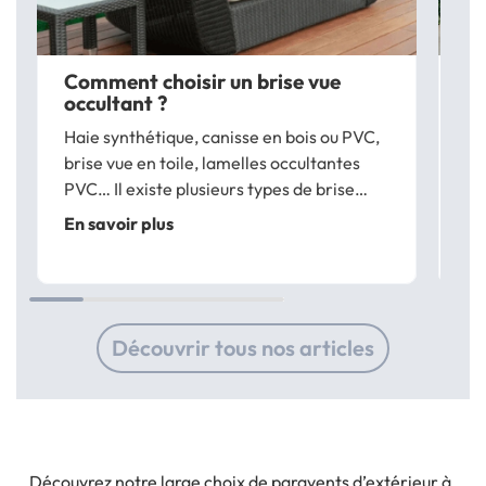
Comment choisir un brise vue
Co
occultant ?
su
Haie synthétique, canisse en bois ou PVC,
Vo
brise vue en toile, lamelles occultantes
te
PVC… Il existe plusieurs types de brise
re
vues pour préserver votre terrasse, jardin
co
En savoir plus
En
ou balcon des regards des curieux. Lors de
ve
votre choix, le pourcentage...
br
ven
Découvrir tous nos articles
Découvrez notre large choix de paravents d’extérieur à