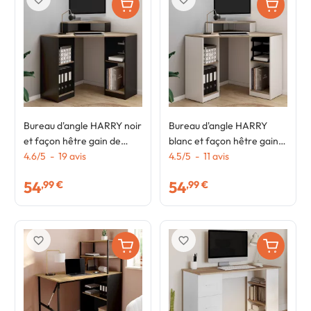
Bureau d'angle HARRY noir
Bureau d'angle HARRY
et façon hêtre gain de
blanc et façon hêtre gain
place bureau informatique
4.6
/
5
-
19
avis
de place bureau
4.5
/
5
-
11
avis
avec rangements
informatique avec
54
54
,99 €
,99 €
rangements
favorite_border
favorite_border