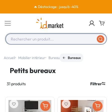
🔥 Déstockage : jusqu'à -40%
Rechercher un produit...
Accueil
Mobilier intérieur
Bureau
Bureaux
Petits bureaux
31 produits
Filtrer
favorite_border
favorite_border