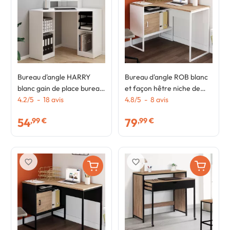
Bureau d'angle HARRY
Bureau d'angle ROB blanc
blanc gain de place bureau
et façon hêtre niche de
informatique avec
4.2
/
5
-
18
avis
rangement et porte design
4.8
/
5
-
8
avis
rangements
industriel
54
79
,99 €
,99 €
favorite_border
favorite_border