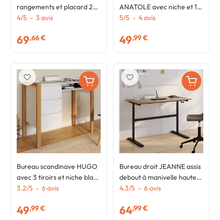
rangements et placard 2
ANATOLE avec niche et 1
personnes blanc et bois
4
/
5
-
3
avis
chaise blanc et bois
5
/
5
-
4
avis
69
49
,66 €
,99 €
favorite_border
favorite_border
Bureau scandinave HUGO
Bureau droit JEANNE assis
avec 3 tiroirs et niche blanc
debout à manivelle hauteur
et bois
3.2
/
5
-
6
avis
réglable 70 - 120 cm bois
4.3
/
5
-
6
avis
façon hêtre et noir
49
64
,99 €
,99 €