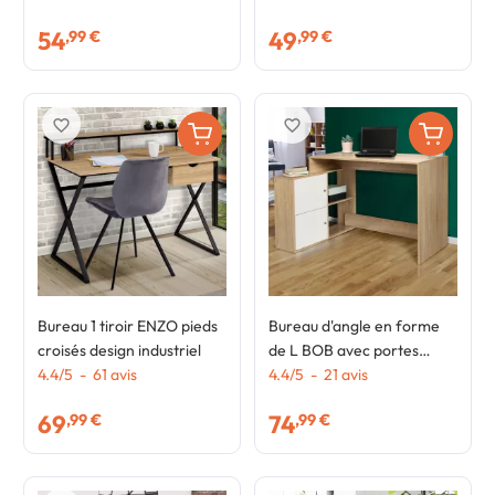
54
49
,99 €
,99 €
favorite_border
favorite_border
Bureau 1 tiroir ENZO pieds
Bureau d'angle en forme
croisés design industriel
de L BOB avec portes
4.4
/
5
-
61
avis
façon hêtre et blanc
4.4
/
5
-
21
avis
69
74
,99 €
,99 €