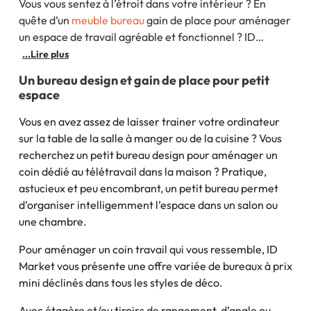
Vous vous sentez à l’étroit dans votre intérieur ? En
quête d’un
meuble bureau
gain de place pour aménager
un espace de travail agréable et fonctionnel ? ID
Market vous présente une offre complète de bureaux
...Lire plus
compacts spécialement conçus pour les petits espaces.
Un bureau design et gain de place pour petit
espace
Vous en avez assez de laisser trainer votre ordinateur
sur la table de la salle à manger ou de la cuisine ? Vous
recherchez un petit bureau design pour aménager un
coin dédié au télétravail dans la maison ? Pratique,
astucieux et peu encombrant, un petit bureau permet
d’organiser intelligemment l’espace dans un salon ou
une chambre.
Pour aménager un coin travail qui vous ressemble, ID
Market vous présente une offre variée de bureaux à prix
mini déclinés dans tous les styles de déco.
Avec étagère et/ou tiroirs de rangement, d’angle ou