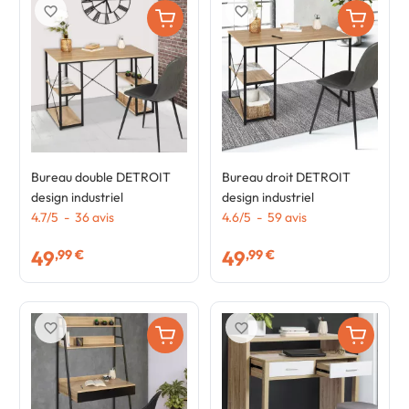
favorite_border
favorite_border
Bureau double DETROIT
Bureau droit DETROIT
design industriel
design industriel
4.7
/
5
-
36
avis
4.6
/
5
-
59
avis
49
49
,99 €
,99 €
favorite_border
favorite_border