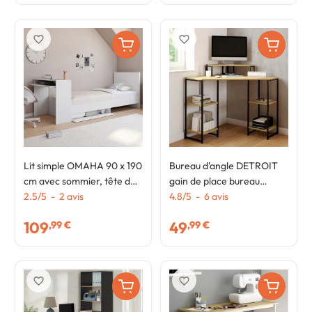
favorite_border
favorite_border
Lit simple OMAHA 90 x 190
Bureau d'angle DETROIT
cm avec sommier, tête de
gain de place bureau
lit, bureau et rangements
2.5
/
5
-
2
avis
informatique avec
4.8
/
5
-
6
avis
blanc
rangements
109
49
,99 €
,99 €
favorite_border
favorite_border