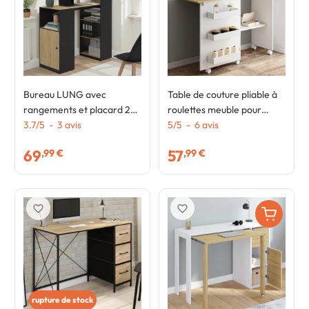
Bureau LUNG avec
Table de couture pliable à
rangements et placard 2
roulettes meuble pour
personnes noir et bois
3.7
/
5
-
3
avis
machine à coudre avec 4
5
/
5
-
6
avis
étagères
69
57
,99 €
,99 €
favorite_border
favorite_border
rupture de stock