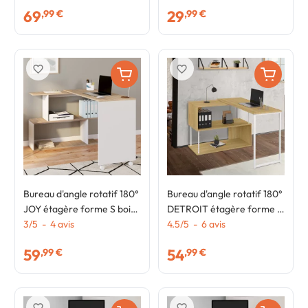
69
29
,99 €
,99 €
favorite_border
favorite_border
Bureau d'angle rotatif 180°
Bureau d'angle rotatif 180°
JOY étagère forme S bois
DETROIT étagère forme S
façon hêtre et blanc
3
/
5
-
4
avis
design industriel bois et
4.5
/
5
-
6
avis
métal blanc
59
54
,99 €
,99 €
favorite_border
favorite_border