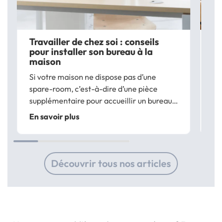
Travailler de chez soi : conseils
Co
pour installer son bureau à la
co
maison
Si
Si votre maison ne dispose pas d’une
vo
spare-room, c’est-à-dire d’une pièce
vo
supplémentaire pour accueillir un bureau,
vo
En
sachez qu’un tas de possibilités s’offrent à
d’
En savoir plus
vous pour aménager un corner office
ad
digne de ce nom. Afin de réussir
vo
l’aménagement de...
Découvrir tous nos articles