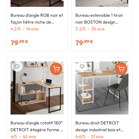
Bureau d'angle ROB noir et
Bureau extensible 1 tiroir
façon hêtre niche de
noir BOSTON design
rangement et porte design
4.2
/
5
-
14
avis
industriel
3.2
/
5
-
35
avis
industriel
79
79
,99 €
,99 €
favorite_border
favorite_border
Bureau d'angle rotatif 180°
Bureau droit DETROIT
DETROIT étagère forme S
design industriel bois et
design industriel
4
/
5
-
42
avis
métal blanc
4.6
/
5
-
21
avis