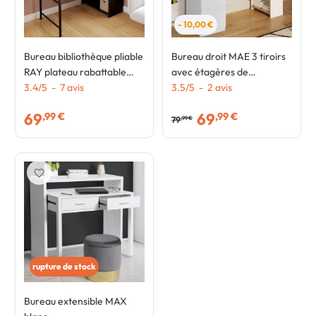
- 10,00 €
Bureau bibliothèque pliable
Bureau droit MAE 3 tiroirs
RAY plateau rabattable
avec étagères de
bois façon hêtre et noir
3.4
/
5
-
7
avis
rangement blanc et bois
3.5
/
5
-
2
avis
69
69
,99 €
,99 €
79
,99 €
favorite_border
rupture de stock
Bureau extensible MAX