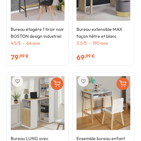
Bureau étagère 1 tiroir noir
Bureau extensible MAX
BOSTON design industriel
façon hêtre et blanc
4.5
/
5
-
64
avis
3.5
/
5
-
190
avis
79
69
,99 €
,99 €
favorite_border
favorite_border
Bureau LUNG avec
Ensemble bureau enfant