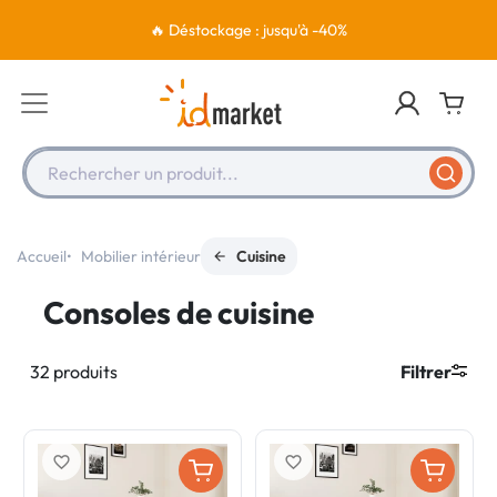
🔥 Déstockage : jusqu'à -40%
Rechercher un produit...
Accueil
Mobilier intérieur
Cuisine
Consoles de cuisine
32 produits
Filtrer
favorite_border
favorite_border