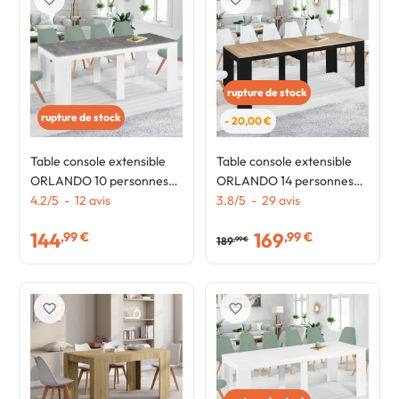
rupture de stock
rupture de stock
- 20,00 €
Table console extensible
Table console extensible
ORLANDO 10 personnes
ORLANDO 14 personnes
235 cm bois blanc et effet
4.2
/
5
-
12
avis
300 cm bois noir et façon
3.8
/
5
-
29
avis
béton
hêtre
144
169
,99 €
,99 €
189
,99 €
favorite_border
favorite_border