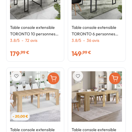
Table console extensible
Table console extensible
TORONTO 10 personnes
TORONTO 6 personnes
235 cm design industriel
3.8
/
5
-
72
avis
140 cm design industriel
3.8
/
5
-
36
avis
179
149
,99 €
,99 €
favorite_border
favorite_border
- 20,00 €
Table console extensible
Table console extensible