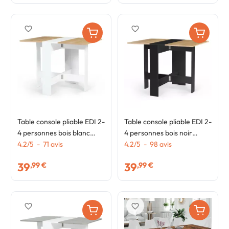
favorite_border
favorite_border
Table console pliable EDI 2-
Table console pliable EDI 2-
4 personnes bois blanc
4 personnes bois noir
plateau façon hêtre 103 x
4.2
/
5
-
71
avis
plateau façon hêtre 103 x
4.2
/
5
-
98
avis
76 cm
76 cm
39
39
,99 €
,99 €
favorite_border
favorite_border