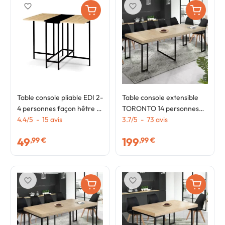
favorite_border
favorite_border
Table console pliable EDI 2-
Table console extensible
4 personnes façon hêtre et
TORONTO 14 personnes
noir design industriel 103 x
4.4
/
5
-
15
avis
300 cm design industriel
3.7
/
5
-
73
avis
76 cm
49
199
,99 €
,99 €
favorite_border
favorite_border