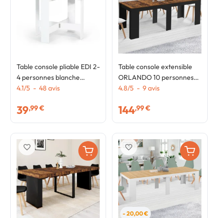
Table console pliable EDI 2-
Table console extensible
4 personnes blanche
ORLANDO 10 personnes
plateau effet béton 103 x
4.1
/
5
-
48
avis
235 cm bois effet vieilli et
4.8
/
5
-
9
avis
76 cm
noir
39
144
,99 €
,99 €
favorite_border
favorite_border
- 20,00 €