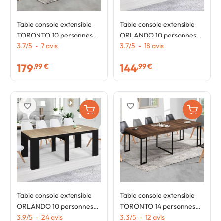
Table console extensible
Table console extensible
TORONTO 10 personnes
ORLANDO 10 personnes
235 cm bois foncé design
3.7
/
5
-
7
avis
235 cm bois blanc et façon
3.7
/
5
-
18
avis
industriel
hêtre
179
144
,99 €
,99 €
favorite_border
favorite_border
Table console extensible
Table console extensible
ORLANDO 10 personnes
TORONTO 14 personnes
235 cm bois noir et façon
3.9
/
5
-
24
avis
300 cm bois foncé design
3.3
/
5
-
12
avis