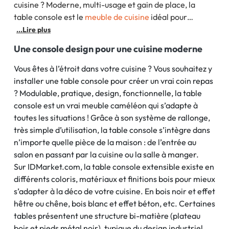
cuisine ? Moderne, multi-usage et gain de place, la
table console est le
meuble de cuisine
idéal pour
optimiser un petit espace. Sur
...Lire plus
Une console design pour une cuisine moderne
Vous êtes à l’étroit dans votre cuisine ? Vous souhaitez y
installer une table console pour créer un vrai coin repas
? Modulable, pratique, design, fonctionnelle, la table
console est un vrai meuble caméléon qui s’adapte à
toutes les situations ! Grâce à son système de rallonge,
très simple d’utilisation, la table console s’intègre dans
n’importe quelle pièce de la maison : de l’entrée au
salon en passant par la cuisine ou la salle à manger.
Sur IDMarket.com, la table console extensible existe en
différents coloris, matériaux et finitions bois pour mieux
s’adapter à la déco de votre cuisine. En bois noir et effet
hêtre ou chêne, bois blanc et effet béton, etc. Certaines
tables présentent une structure bi-matière (plateau
bois et pieds métal noir), typique du design industriel.