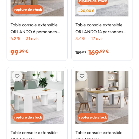
rupture de stock
rupture de stock
- 20,00 €
Table console extensible
Table console extensible
ORLANDO 6 personnes
ORLANDO 14 personnes
140 cm bois façon hêtre
4.2
/
5
-
31
avis
300 cm bois blanc
3.4
/
5
-
17
avis
99
169
,99 €
,99 €
189
,99 €
favorite_border
favorite_border
rupture de stock
rupture de stock
Table console extensible
Table console extensible