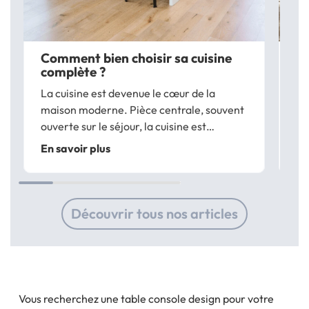
Comment bien choisir sa cuisine
Qu
complète ?
cu
La cuisine est devenue le cœur de la
La
maison moderne. Pièce centrale, souvent
le
ouverte sur le séjour, la cuisine est
où
aujourd’hui le lieu où l’on prépare et où l’on
mo
En savoir plus
En
prend les repas, mais aussi cette pièce où
pa
l’on se retrouve pour des moments...
no
pa
Découvrir tous nos articles
Vous recherchez une table console design pour votre