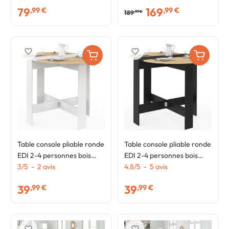
103 x 76 cm
ALASKA
79
169
,99 €
,99 €
189
,99 €
favorite_border
favorite_border
Table console pliable ronde
Table console pliable ronde
EDI 2-4 personnes bois
EDI 2-4 personnes bois
blanc plateau façon hêtre
3
/
5
-
2
avis
noir plateau façon hêtre
4.8
/
5
-
5
avis
103 x 76 cm
103 x 76 cm
39
39
,99 €
,99 €
favorite_border
favorite_border