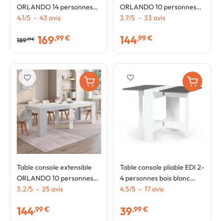
ORLANDO 14 personnes
ORLANDO 10 personnes
300 cm bois façon hêtre
4.1
/
5
-
43
avis
235 cm bois façon hêtre
3.7
/
5
-
33
avis
169
144
,99 €
,99 €
189
,99 €
favorite_border
favorite_border
Table console extensible
Table console pliable EDI 2-
ORLANDO 10 personnes
4 personnes bois blanc
235 cm bois blanc
3.2
/
5
-
25
avis
plateau gris 103 x 76 cm
4.5
/
5
-
17
avis
144
39
,99 €
,99 €