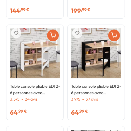
hêtre
industriel
144
199
,99 €
,99 €
favorite_border
favorite_border
Table console pliable EDI 2-
Table console pliable EDI 2-
6 personnes avec
6 personnes avec
rangements bois blanc
3.5
/
5
-
24
avis
rangements bois noir
3.9
/
5
-
37
avis
plateau façon hêtre 150 x
plateau façon hêtre 150 x
64
64
,99 €
,99 €
80 cm
80 cm