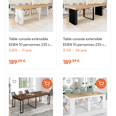
Table console extensible
Table console extensible
EDEN 10 personnes 235 cm
EDEN 10 personnes 235 cm
bois et blanc
3.8
/
5
-
11
avis
bois et noir
3.7
/
5
-
25
avis
189
189
,99 €
,99 €
favorite_border
favorite_border