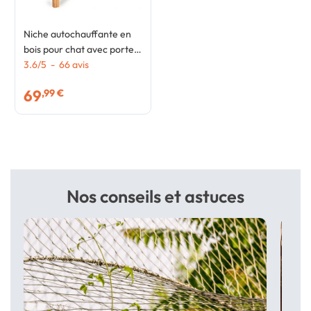
Niche autochauffante en
bois pour chat avec porte
et fenêtre
3.6
/
5
-
66
avis
69
,99 €
Nos conseils et astuces