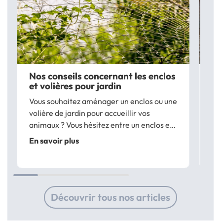
Nos conseils concernant les enclos
Él
et volières pour jardin
le
se
Vous souhaitez aménager un enclos ou une
Av
volière de jardin pour accueillir vos
po
animaux ? Vous hésitez entre un enclos et
im
une volière pour élever des poules ? La
En savoir plus
d’
volière extérieure est une cage grillagée
En
po
qui offre un espace de vie sécurisé à
es
votre...
Découvrir tous nos articles