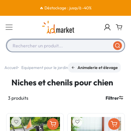
🔥 Déstockage : jusqu'à -40%
Rechercher un produit...
Accueil
Equipement pour le jardin
Animalerie et élevage
Niches et chenils pour chien
3 produits
Filtrer
favorite_border
favorite_border