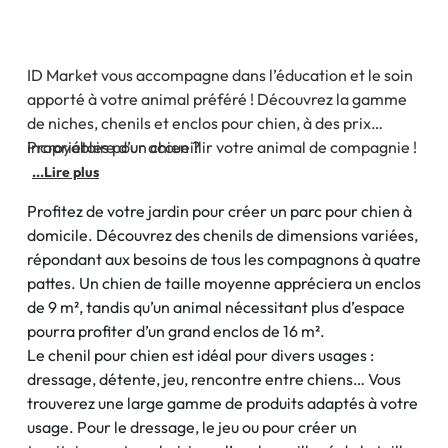
ID Market vous accompagne dans l’éducation et le soin
apporté à votre animal préféré ! Découvrez la gamme
de niches, chenils et enclos pour chien, à des prix
incroyables pour accueillir votre animal de compagnie !
Propriétaire d’un chien ?
Des produits idéals pour garder votre chien à l’abri au
...Lire plus
sein d’un périmètre sécurisé et accueillant.
Profitez de votre jardin pour créer un parc pour chien à
domicile. Découvrez des chenils de dimensions variées,
répondant aux besoins de tous les compagnons à quatre
pattes. Un chien de taille moyenne appréciera un enclos
de 9 m², tandis qu’un animal nécessitant plus d’espace
pourra profiter d’un grand enclos de 16 m².
Le chenil pour chien est idéal pour divers usages :
dressage, détente, jeu, rencontre entre chiens… Vous
trouverez une large gamme de produits adaptés à votre
usage. Pour le dressage, le jeu ou pour créer un