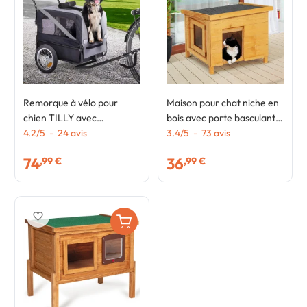
Remorque à vélo pour
Maison pour chat niche en
chien TILLY avec
bois avec porte basculante
réflecteurs 128 x 52 x 102
4.2
/
5
-
24
avis
à lamelles
3.4
/
5
-
73
avis
cm pour animaux de
74
36
,99 €
,99 €
compagnie
favorite_border